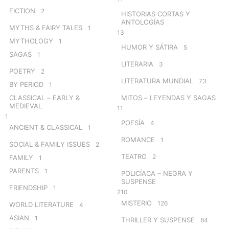
FICTION
2
HISTORIAS CORTAS Y
ANTOLOGÍAS
MYTHS & FAIRY TALES
1
13
MYTHOLOGY
1
HUMOR Y SÁTIRA
5
SAGAS
1
LITERARIA
3
POETRY
2
LITERATURA MUNDIAL
73
BY PERIOD
1
CLASSICAL – EARLY &
MITOS – LEYENDAS Y SAGAS
MEDIEVAL
11
1
POESÍA
4
ANCIENT & CLASSICAL
1
ROMANCE
1
SOCIAL & FAMILY ISSUES
2
TEATRO
2
FAMILY
1
PARENTS
1
POLICÍACA – NEGRA Y
SUSPENSE
FRIENDSHIP
1
210
MISTERIO
126
WORLD LITERATURE
4
ASIAN
1
THRILLER Y SUSPENSE
84