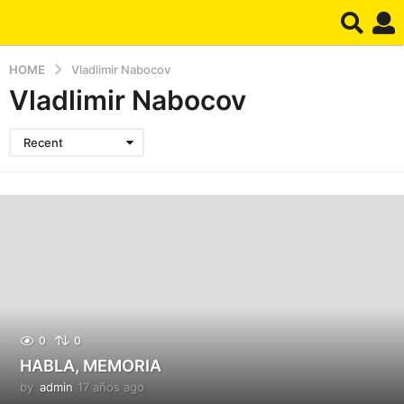
HOME
Vladlimir Nabocov
Vladlimir Nabocov
Recent
0
0
HABLA, MEMORIA
by
admin
17 años ago
1