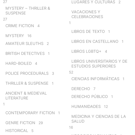
27
LUGARES Y CULTURAS
2
MYSTERY – THRILLER &
VACACIONES Y
SUSPENSE
CELEBRACIONES
27
1
CRIME FICTION
4
LIBROS DE TEXTO
1
MYSTERY
16
LIBROS EN CASTELLANO
1
AMATEUR SLEUTHS
2
LIBROS LGBTQ+
4
BRITISH DETECTIVES
1
LIBROS UNIVERSITARIOS Y DE
HARD-BOILED
4
ESTUDIOS SUPERIORES
52
POLICE PROCEDURALS
3
CIENCIAS INFORMÁTICAS
1
THRILLER & SUSPENSE
1
DERECHO
7
ANCIENT & MEDIEVAL
DERECHO PÚBLICO
1
LITERATURE
1
HUMANIDADES
12
CONTEMPORARY FICTION
1
MEDICINA Y CIENCIAS DE LA
SALUD
GENRE FICTION
29
16
HISTORICAL
5