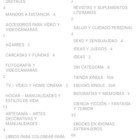
2
DIGITALES
REVISTAS Y SUPLEMENTOS
4
LITERARIOS
MANDOS A DISTANCIA
4
2
ACCESORIOS PARA VÍDEO Y
SALUD Y CUIDADO PERSONAL
VIDEOCÁMARAS
4
1
SEXO Y SENSUALIDAD
4
AGARRES
2
IDEAS Y JUEGOS
4
CARCASAS Y FUNDAS
4
IDEAS
2
FOTOGRAFÍA Y
SIN CATEGORÍA
8
VIDEOCÁMARAS
2
TIENDA KINDLE
506
TV – VÍDEO Y HOME CINEMA
EBOOKS KINDLE
2
506
BIOGRAFÍAS Y MEMORIAS
5
HOGAR – MANUALIDADES Y
ESTILOS DE VIDA
CIENCIA FICCIÓN – FANTASÍA
13
Y TERROR
ARTESANÍA – ARTES
32
DECORATIVAS Y
MANUALIDADES
EBOOKS EN IDIOMAS
EXTRANJEROS
4
69
LIBROS PARA COLOREAR PARA