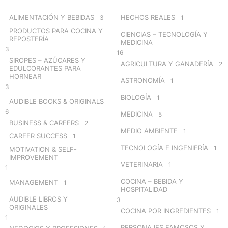
f
o
ALIMENTACIÓN Y BEBIDAS
HECHOS REALES
3
1
r
PRODUCTOS PARA COCINA Y
CIENCIAS – TECNOLOGÍA Y
:
REPOSTERÍA
MEDICINA
3
16
SIROPES – AZÚCARES Y
AGRICULTURA Y GANADERÍA
2
EDULCORANTES PARA
HORNEAR
ASTRONOMÍA
1
3
BIOLOGÍA
1
AUDIBLE BOOKS & ORIGINALS
6
MEDICINA
5
BUSINESS & CAREERS
2
MEDIO AMBIENTE
1
CAREER SUCCESS
1
TECNOLOGÍA E INGENIERÍA
1
MOTIVATION & SELF-
IMPROVEMENT
VETERINARIA
1
1
COCINA – BEBIDA Y
MANAGEMENT
1
HOSPITALIDAD
AUDIBLE LIBROS Y
3
ORIGINALES
COCINA POR INGREDIENTES
1
1
PERSONAJES FAMOSOS Y