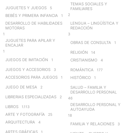
TEMAS SOCIALES Y
JUGUETES Y JUEGOS
5
FAMILIARES
2
BEBÉS Y PRIMERA INFANCIA
1
DESARROLLO DE HABILIDADES
LENGUA – LINGÜÍSTICA Y
MOTORAS
REDACCIÓN
1
3
JUGUETES PARA APILAR Y
OBRAS DE CONSULTA
1
ENCAJAR
1
RELIGIÓN
14
JUEGOS DE IMITACIÓN
1
CRISTIANISMO
4
JUEGOS Y ACCESORIOS
3
ROMÁNTICA
177
ACCESORIOS PARA JUEGOS
1
HISTÓRICO
1
JUEGO DE MESA
2
SALUD – FAMILIA Y
DESARROLLO PERSONAL
LIBRERIAS ESPECIALIZADAS
2
46
DESARROLLO PERSONAL Y
LIBROS
1.113
AUTOAYUDA
ARTE Y FOTOGRAFÍA
25
18
ARQUITECTURA
4
FAMILIA Y RELACIONES
3
ARTES GRÁFICAS
1