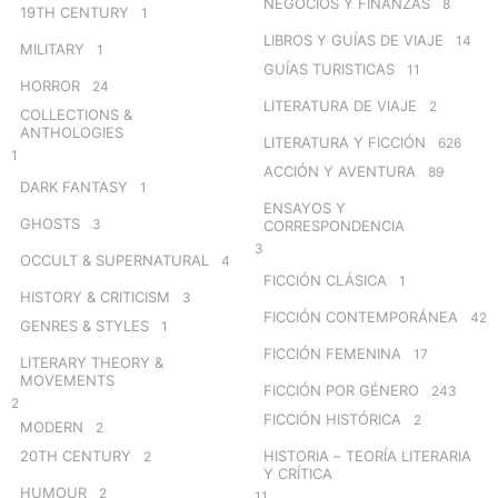
NEGOCIOS Y FINANZAS
8
19TH CENTURY
1
LIBROS Y GUÍAS DE VIAJE
14
MILITARY
1
GUÍAS TURISTICAS
11
HORROR
24
LITERATURA DE VIAJE
2
COLLECTIONS &
ANTHOLOGIES
LITERATURA Y FICCIÓN
626
1
ACCIÓN Y AVENTURA
89
DARK FANTASY
1
ENSAYOS Y
GHOSTS
3
CORRESPONDENCIA
3
OCCULT & SUPERNATURAL
4
FICCIÓN CLÁSICA
1
HISTORY & CRITICISM
3
FICCIÓN CONTEMPORÁNEA
42
GENRES & STYLES
1
FICCIÓN FEMENINA
17
LITERARY THEORY &
MOVEMENTS
FICCIÓN POR GÉNERO
243
2
FICCIÓN HISTÓRICA
2
MODERN
2
20TH CENTURY
HISTORIA – TEORÍA LITERARIA
2
Y CRÍTICA
HUMOUR
2
11