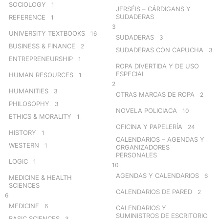
SOCIOLOGY
1
JERSÉIS – CÁRDIGANS Y
SUDADERAS
REFERENCE
1
3
UNIVERSITY TEXTBOOKS
16
SUDADERAS
3
BUSINESS & FINANCE
2
SUDADERAS CON CAPUCHA
3
ENTREPRENEURSHIP
1
ROPA DIVERTIDA Y DE USO
ESPECIAL
HUMAN RESOURCES
1
2
HUMANITIES
3
OTRAS MARCAS DE ROPA
2
PHILOSOPHY
3
NOVELA POLICIACA
10
ETHICS & MORALITY
1
OFICINA Y PAPELERÍA
24
HISTORY
1
CALENDARIOS – AGENDAS Y
WESTERN
1
ORGANIZADORES
PERSONALES
LOGIC
1
10
AGENDAS Y CALENDARIOS
6
MEDICINE & HEALTH
SCIENCES
CALENDARIOS DE PARED
2
6
MEDICINE
6
CALENDARIOS Y
SUMINISTROS DE ESCRITORIO
BASIC SCIENCES
3