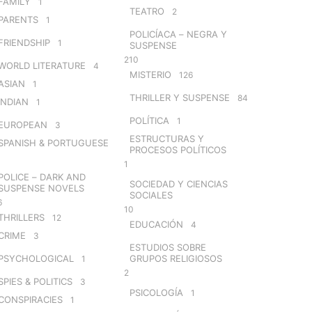
FAMILY
1
TEATRO
2
PARENTS
1
POLICÍACA – NEGRA Y
FRIENDSHIP
1
SUSPENSE
210
WORLD LITERATURE
4
MISTERIO
126
ASIAN
1
THRILLER Y SUSPENSE
84
INDIAN
1
POLÍTICA
1
EUROPEAN
3
ESTRUCTURAS Y
SPANISH & PORTUGUESE
PROCESOS POLÍTICOS
1
POLICE – DARK AND
SOCIEDAD Y CIENCIAS
SUSPENSE NOVELS
SOCIALES
6
10
THRILLERS
12
EDUCACIÓN
4
CRIME
3
ESTUDIOS SOBRE
PSYCHOLOGICAL
GRUPOS RELIGIOSOS
1
2
SPIES & POLITICS
3
PSICOLOGÍA
1
CONSPIRACIES
1