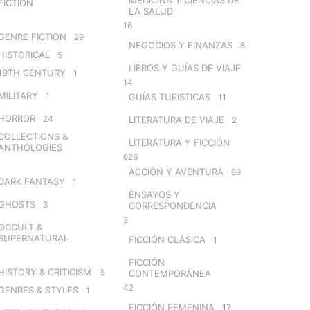
FICTION
LA SALUD
16
GENRE FICTION
29
NEGOCIOS Y FINANZAS
8
HISTORICAL
5
LIBROS Y GUÍAS DE VIAJE
19TH CENTURY
1
14
MILITARY
1
GUÍAS TURISTICAS
11
HORROR
24
LITERATURA DE VIAJE
2
COLLECTIONS &
LITERATURA Y FICCIÓN
ANTHOLOGIES
626
ACCIÓN Y AVENTURA
89
DARK FANTASY
1
ENSAYOS Y
GHOSTS
3
CORRESPONDENCIA
3
OCCULT &
SUPERNATURAL
FICCIÓN CLÁSICA
1
FICCIÓN
HISTORY & CRITICISM
3
CONTEMPORÁNEA
42
GENRES & STYLES
1
FICCIÓN FEMENINA
17