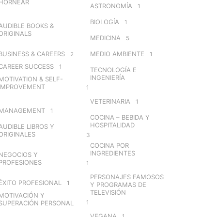
HORNEAR
ASTRONOMÍA
1
BIOLOGÍA
1
AUDIBLE BOOKS &
ORIGINALS
MEDICINA
5
BUSINESS & CAREERS
MEDIO AMBIENTE
2
1
CAREER SUCCESS
1
TECNOLOGÍA E
INGENIERÍA
MOTIVATION & SELF-
IMPROVEMENT
1
VETERINARIA
1
MANAGEMENT
1
COCINA – BEBIDA Y
HOSPITALIDAD
AUDIBLE LIBROS Y
ORIGINALES
3
COCINA POR
INGREDIENTES
NEGOCIOS Y
PROFESIONES
1
PERSONAJES FAMOSOS
ÉXITO PROFESIONAL
1
Y PROGRAMAS DE
TELEVISIÓN
MOTIVACIÓN Y
1
SUPERACIÓN PERSONAL
VEGANA
1