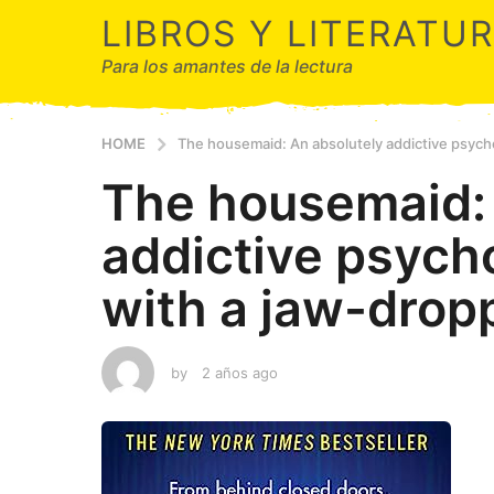
LIBROS Y LITERATU
Para los amantes de la lectura
HOME
The housemaid: An absolutely addictive psychol
The housemaid: 
addictive psychol
with a jaw-drop
by
2 años ago
2
a
ñ
o
s
a