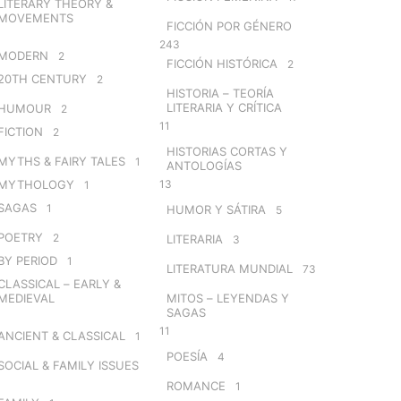
LITERARY THEORY &
MOVEMENTS
FICCIÓN POR GÉNERO
243
MODERN
2
FICCIÓN HISTÓRICA
2
20TH CENTURY
2
HISTORIA – TEORÍA
LITERARIA Y CRÍTICA
HUMOUR
2
11
FICTION
2
HISTORIAS CORTAS Y
MYTHS & FAIRY TALES
1
ANTOLOGÍAS
MYTHOLOGY
13
1
SAGAS
1
HUMOR Y SÁTIRA
5
POETRY
2
LITERARIA
3
BY PERIOD
1
LITERATURA MUNDIAL
73
CLASSICAL – EARLY &
MEDIEVAL
MITOS – LEYENDAS Y
SAGAS
11
ANCIENT & CLASSICAL
1
POESÍA
4
SOCIAL & FAMILY ISSUES
ROMANCE
1