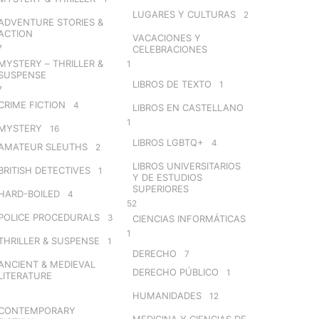
LUGARES Y CULTURAS
2
ADVENTURE STORIES &
ACTION
VACACIONES Y
7
CELEBRACIONES
MYSTERY – THRILLER &
1
SUSPENSE
LIBROS DE TEXTO
1
7
CRIME FICTION
4
LIBROS EN CASTELLANO
1
MYSTERY
16
LIBROS LGBTQ+
4
AMATEUR SLEUTHS
2
LIBROS UNIVERSITARIOS
BRITISH DETECTIVES
1
Y DE ESTUDIOS
SUPERIORES
HARD-BOILED
4
52
POLICE PROCEDURALS
3
CIENCIAS INFORMÁTICAS
1
THRILLER & SUSPENSE
1
DERECHO
7
ANCIENT & MEDIEVAL
DERECHO PÚBLICO
1
LITERATURE
HUMANIDADES
12
CONTEMPORARY
MEDICINA Y CIENCIAS DE