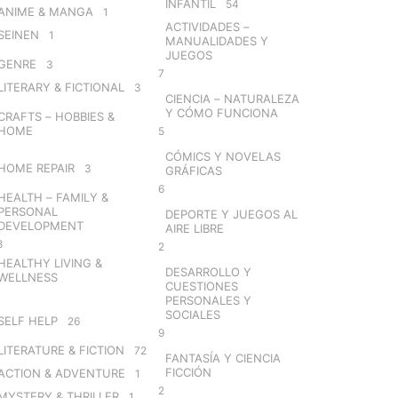
INFANTIL
54
ANIME & MANGA
1
ACTIVIDADES –
SEINEN
1
MANUALIDADES Y
JUEGOS
GENRE
3
7
LITERARY & FICTIONAL
3
CIENCIA – NATURALEZA
Y CÓMO FUNCIONA
CRAFTS – HOBBIES &
HOME
5
CÓMICS Y NOVELAS
HOME REPAIR
3
GRÁFICAS
6
HEALTH – FAMILY &
PERSONAL
DEPORTE Y JUEGOS AL
DEVELOPMENT
AIRE LIBRE
8
2
HEALTHY LIVING &
DESARROLLO Y
WELLNESS
CUESTIONES
PERSONALES Y
SOCIALES
SELF HELP
26
9
LITERATURE & FICTION
72
FANTASÍA Y CIENCIA
FICCIÓN
ACTION & ADVENTURE
1
2
MYSTERY & THRILLER
1