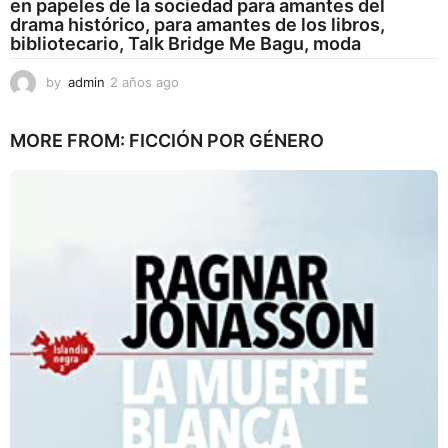
en papeles de la sociedad para amantes del
drama histórico, para amantes de los libros,
bibliotecario, Talk Bridge Me Bagu, moda
by
admin
2 años ago
2
a
ñ
MORE FROM:
FICCIÓN POR GÉNERO
o
s
a
g
o