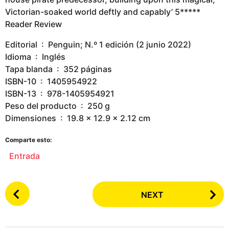
Victorian-soaked world deftly and capably’ 5*****
Reader Review
Editorial ‏ : ‎ Penguin; N.º 1 edición (2 junio 2022)
Idioma ‏ : ‎ Inglés
Tapa blanda ‏ : ‎ 352 páginas
ISBN-10 ‏ : ‎ 1405954922
ISBN-13 ‏ : ‎ 978-1405954921
Peso del producto ‏ : ‎ 250 g
Dimensiones ‏ : ‎ 19.8 x 12.9 x 2.12 cm
Comparte esto:
Entrada
P
NEXT
o
s
t