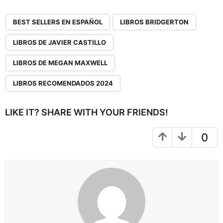
P
,
,
,
,
a
BEST SELLERS EN ESPAÑOL
LIBROS BRIDGERTON
g
LIBROS DE JAVIER CASTILLO
i
n
LIBROS DE MEGAN MAXWELL
a
LIBROS RECOMENDADOS 2024
t
i
LIKE IT? SHARE WITH YOUR FRIENDS!
o
n
0