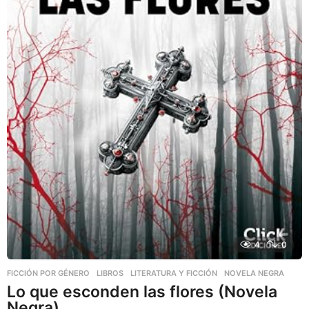
4
0
FICCIÓN POR GÉNERO
,
LIBROS
,
LITERATURA Y FICCIÓN
NOVELA NEGRA
Lo que esconden las flores (Novela
Negra)