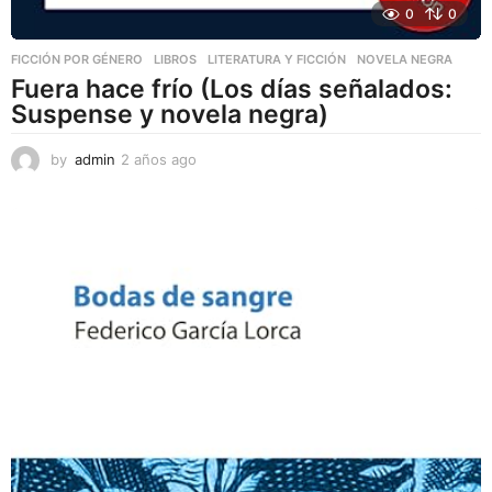
0
0
FICCIÓN POR GÉNERO
,
LIBROS
,
LITERATURA Y FICCIÓN
NOVELA NEGRA
Fuera hace frío (Los días señalados:
Suspense y novela negra)
by
admin
2 años ago
2
a
ñ
o
s
a
g
o