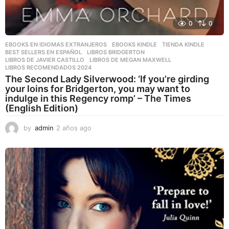
0
0
EBOOKS EN IDIOMAS EXTRANJEROS
,
EBOOKS KINDLE
,
TIENDA KINDLE
BEST SELLERS EN ESPAÑOL
,
LIBROS BRIDGERTON
,
LIBROS DE JAVIER CASTILLO
,
LIBROS DE MEGAN MAXWELL
,
LIBROS RECOMENDADOS 2024
The Second Lady Silverwood: ‘If you’re girding
your loins for Bridgerton, you may want to
indulge in this Regency romp’ – The Times
(English Edition)
by
admin
2 años ago
2
a
ñ
o
s
a
g
o