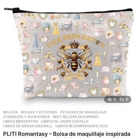
a
ñ
o
s
a
g
o
0
0
BELLEZA
,
BOLSAS Y ESTUCHES
,
ESTUCHES DE MAQUILLAJE
,
UTENSILIOS Y ACCESORIOS
BEST SELLERS EN ESPAÑOL
,
LIBROS BRIDGERTON
,
LIBROS DE JAVIER CASTILLO
,
LIBROS DE MEGAN MAXWELL
,
LIBROS RECOMENDADOS 2024
PLITI Romantasy – Bolsa de maquillaje inspirada