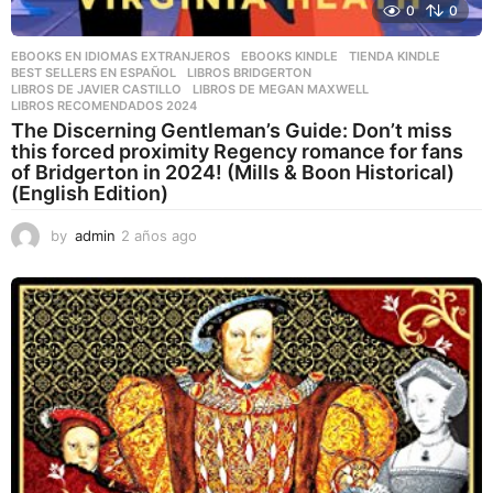
0
0
EBOOKS EN IDIOMAS EXTRANJEROS
,
EBOOKS KINDLE
,
TIENDA KINDLE
BEST SELLERS EN ESPAÑOL
,
LIBROS BRIDGERTON
,
LIBROS DE JAVIER CASTILLO
,
LIBROS DE MEGAN MAXWELL
,
LIBROS RECOMENDADOS 2024
The Discerning Gentleman’s Guide: Don’t miss
this forced proximity Regency romance for fans
of Bridgerton in 2024! (Mills & Boon Historical)
(English Edition)
by
admin
2 años ago
2
a
ñ
o
s
a
g
o