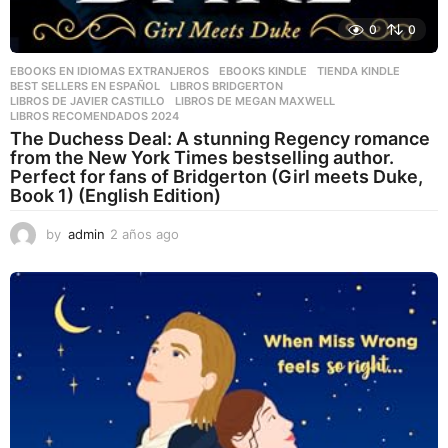
0
0
EBOOKS EN IDIOMAS EXTRANJEROS
,
EBOOKS KINDLE
,
TIENDA KINDLE
BEST SELLERS EN ESPAÑOL
,
LIBROS BRIDGERTON
,
LIBROS DE JAVIER CASTILLO
,
LIBROS DE MEGAN MAXWELL
,
LIBROS RECOMENDADOS 2024
The Duchess Deal: A stunning Regency romance
from the New York Times bestselling author.
Perfect for fans of Bridgerton (Girl meets Duke,
Book 1) (English Edition)
by
admin
2 años ago
2
a
ñ
o
s
a
g
o