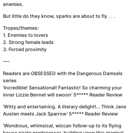
enemies.
But little do they know, sparks are about to fly . . .
Tropes/themes:
1. Enemies to lovers
2. Strong female leads
3. Forced proximity
—-
Readers are OBSESSED with the Dangerous Damsels
series
‘Incredible! Sensational! Fantastic! So charming your
inner Lizzie Bennet will swoon’ 5***** Reader Review
‘Witty and entertaining. A literary delight!… Think Jane
Austen meets Jack Sparrow’ 5***** Reader Review
‘Wondrous, whimsical, wiccan follow-up to its flying
house pirate predecessor, building upon this magical,