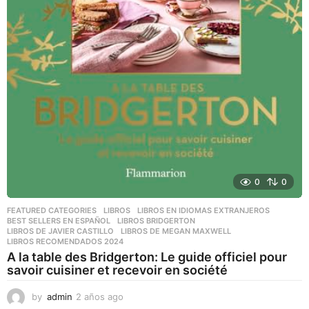
0
0
FEATURED CATEGORIES
,
LIBROS
,
LIBROS EN IDIOMAS EXTRANJEROS
BEST SELLERS EN ESPAÑOL
,
LIBROS BRIDGERTON
,
LIBROS DE JAVIER CASTILLO
,
LIBROS DE MEGAN MAXWELL
,
LIBROS RECOMENDADOS 2024
A la table des Bridgerton: Le guide officiel pour
savoir cuisiner et recevoir en société
by
admin
2 años ago
2