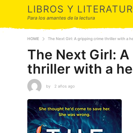
LIBROS Y LITERATU
Para los amantes de la lectura
HOME
The Next Girl: A gripping crime thriller with a 
The Next Girl: A
thriller with a 
by
2 años ago
2
a
ñ
o
s
a
g
o