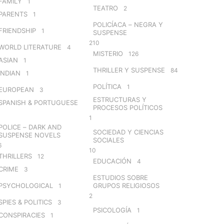
FAMILY
1
TEATRO
2
PARENTS
1
POLICÍACA – NEGRA Y
FRIENDSHIP
1
SUSPENSE
210
WORLD LITERATURE
4
MISTERIO
126
ASIAN
1
THRILLER Y SUSPENSE
84
INDIAN
1
POLÍTICA
1
EUROPEAN
3
ESTRUCTURAS Y
SPANISH & PORTUGUESE
PROCESOS POLÍTICOS
1
POLICE – DARK AND
SOCIEDAD Y CIENCIAS
SUSPENSE NOVELS
SOCIALES
6
10
THRILLERS
12
EDUCACIÓN
4
CRIME
3
ESTUDIOS SOBRE
PSYCHOLOGICAL
GRUPOS RELIGIOSOS
1
2
SPIES & POLITICS
3
PSICOLOGÍA
1
CONSPIRACIES
1