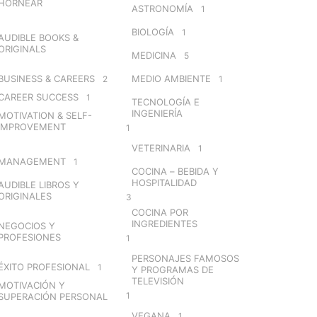
HORNEAR
ASTRONOMÍA
1
BIOLOGÍA
1
AUDIBLE BOOKS &
ORIGINALS
MEDICINA
5
BUSINESS & CAREERS
MEDIO AMBIENTE
2
1
CAREER SUCCESS
1
TECNOLOGÍA E
INGENIERÍA
MOTIVATION & SELF-
IMPROVEMENT
1
VETERINARIA
1
MANAGEMENT
1
COCINA – BEBIDA Y
HOSPITALIDAD
AUDIBLE LIBROS Y
ORIGINALES
3
COCINA POR
INGREDIENTES
NEGOCIOS Y
PROFESIONES
1
PERSONAJES FAMOSOS
ÉXITO PROFESIONAL
1
Y PROGRAMAS DE
TELEVISIÓN
MOTIVACIÓN Y
1
SUPERACIÓN PERSONAL
VEGANA
1