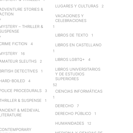
LUGARES Y CULTURAS
2
ADVENTURE STORIES &
ACTION
VACACIONES Y
7
CELEBRACIONES
MYSTERY – THRILLER &
1
SUSPENSE
LIBROS DE TEXTO
1
7
CRIME FICTION
4
LIBROS EN CASTELLANO
1
MYSTERY
16
LIBROS LGBTQ+
4
AMATEUR SLEUTHS
2
LIBROS UNIVERSITARIOS
BRITISH DETECTIVES
1
Y DE ESTUDIOS
SUPERIORES
HARD-BOILED
4
52
POLICE PROCEDURALS
3
CIENCIAS INFORMÁTICAS
1
THRILLER & SUSPENSE
1
DERECHO
7
ANCIENT & MEDIEVAL
DERECHO PÚBLICO
1
LITERATURE
HUMANIDADES
12
CONTEMPORARY
MEDICINA Y CIENCIAS DE