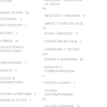
FICTION
LA SALUD
16
GENRE FICTION
29
NEGOCIOS Y FINANZAS
8
HISTORICAL
5
LIBROS Y GUÍAS DE VIAJE
19TH CENTURY
1
14
MILITARY
1
GUÍAS TURISTICAS
11
HORROR
24
LITERATURA DE VIAJE
2
COLLECTIONS &
LITERATURA Y FICCIÓN
ANTHOLOGIES
626
ACCIÓN Y AVENTURA
89
DARK FANTASY
1
ENSAYOS Y
GHOSTS
3
CORRESPONDENCIA
3
OCCULT &
SUPERNATURAL
FICCIÓN CLÁSICA
1
FICCIÓN
HISTORY & CRITICISM
3
CONTEMPORÁNEA
42
GENRES & STYLES
1
FICCIÓN FEMENINA
17