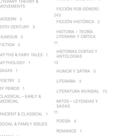
LITERARY THEORY &
MOVEMENTS
FICCIÓN POR GÉNERO
243
MODERN
2
FICCIÓN HISTÓRICA
2
20TH CENTURY
2
HISTORIA – TEORÍA
LITERARIA Y CRÍTICA
HUMOUR
2
11
FICTION
2
HISTORIAS CORTAS Y
MYTHS & FAIRY TALES
1
ANTOLOGÍAS
MYTHOLOGY
13
1
SAGAS
1
HUMOR Y SÁTIRA
5
POETRY
2
LITERARIA
3
BY PERIOD
1
LITERATURA MUNDIAL
73
CLASSICAL – EARLY &
MEDIEVAL
MITOS – LEYENDAS Y
SAGAS
11
ANCIENT & CLASSICAL
1
POESÍA
4
SOCIAL & FAMILY ISSUES
ROMANCE
1