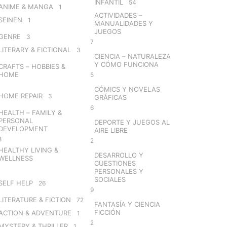
INFANTIL
54
ANIME & MANGA
1
ACTIVIDADES –
SEINEN
1
MANUALIDADES Y
JUEGOS
GENRE
3
7
LITERARY & FICTIONAL
3
CIENCIA – NATURALEZA
Y CÓMO FUNCIONA
CRAFTS – HOBBIES &
HOME
5
CÓMICS Y NOVELAS
HOME REPAIR
3
GRÁFICAS
6
HEALTH – FAMILY &
PERSONAL
DEPORTE Y JUEGOS AL
DEVELOPMENT
AIRE LIBRE
8
2
HEALTHY LIVING &
DESARROLLO Y
WELLNESS
CUESTIONES
PERSONALES Y
SOCIALES
SELF HELP
26
9
LITERATURE & FICTION
72
FANTASÍA Y CIENCIA
FICCIÓN
ACTION & ADVENTURE
1
2
MYSTERY & THRILLER
1