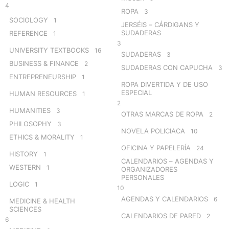
4
ROPA
3
SOCIOLOGY
1
JERSÉIS – CÁRDIGANS Y
SUDADERAS
REFERENCE
1
3
UNIVERSITY TEXTBOOKS
16
SUDADERAS
3
BUSINESS & FINANCE
2
SUDADERAS CON CAPUCHA
3
ENTREPRENEURSHIP
1
ROPA DIVERTIDA Y DE USO
ESPECIAL
HUMAN RESOURCES
1
2
HUMANITIES
3
OTRAS MARCAS DE ROPA
2
PHILOSOPHY
3
NOVELA POLICIACA
10
ETHICS & MORALITY
1
OFICINA Y PAPELERÍA
24
HISTORY
1
CALENDARIOS – AGENDAS Y
WESTERN
1
ORGANIZADORES
PERSONALES
LOGIC
1
10
AGENDAS Y CALENDARIOS
6
MEDICINE & HEALTH
SCIENCES
CALENDARIOS DE PARED
2
6