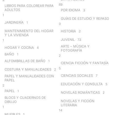
4
69
LIBROS PARA COLOREAR PARA
ADULTOS
POR IDIOMA
3
1
GUÍAS DE ESTUDIO Y REPASO
JARDINERÍA
1
3
MANTENIMIENTO DEL HOGAR
HISTORIA
2
Y LA VIVIENDA
JUVENIL
72
1
ARTE – MÚSICA Y
HOGAR Y COCINA
4
FOTOGRAFÍA
BAÑO
1
2
ALFOMBRILLAS DE BAÑO
1
CIENCIA FICCIÓN Y FANTASÍA
5
COSTURA Y MANUALIDADES
2
CIENCIAS SOCIALES
7
PAPEL Y MANUALIDADES CON
PAPEL
EDUCACIÓN Y CONSULTA
5
2
PAPEL
1
NOVELAS ROMÁNTICAS
2
BLOCS Y CUADERNOS DE
NOVELAS Y FICCIÓN
DIBUJO
LITERARIA
1
14
MUEBLES
1