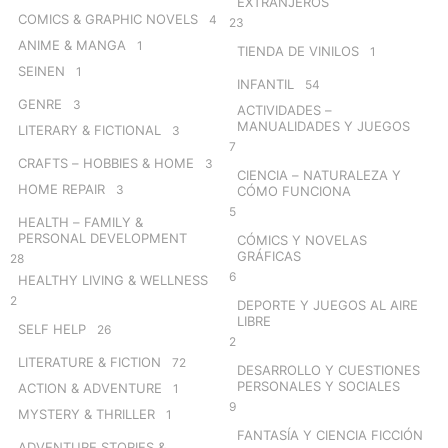
EXTRANJEROS
COMICS & GRAPHIC NOVELS
4
23
ANIME & MANGA
1
TIENDA DE VINILOS
1
SEINEN
1
INFANTIL
54
GENRE
3
ACTIVIDADES –
MANUALIDADES Y JUEGOS
LITERARY & FICTIONAL
3
7
CRAFTS – HOBBIES & HOME
3
CIENCIA – NATURALEZA Y
HOME REPAIR
3
CÓMO FUNCIONA
5
HEALTH – FAMILY &
PERSONAL DEVELOPMENT
CÓMICS Y NOVELAS
GRÁFICAS
28
6
HEALTHY LIVING & WELLNESS
2
DEPORTE Y JUEGOS AL AIRE
LIBRE
SELF HELP
26
2
LITERATURE & FICTION
72
DESARROLLO Y CUESTIONES
PERSONALES Y SOCIALES
ACTION & ADVENTURE
1
9
MYSTERY & THRILLER
1
FANTASÍA Y CIENCIA FICCIÓN
ADVENTURE STORIES &