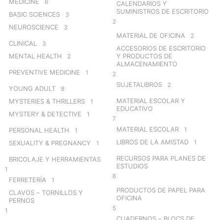
MEDICINE
6
CALENDARIOS Y
SUMINISTROS DE ESCRITORIO
BASIC SCIENCES
3
2
NEUROSCIENCE
3
MATERIAL DE OFICINA
2
CLINICAL
3
ACCESORIOS DE ESCRITORIO
MENTAL HEALTH
Y PRODUCTOS DE
2
ALMACENAMIENTO
PREVENTIVE MEDICINE
1
2
SUJETALIBROS
2
YOUNG ADULT
8
MATERIAL ESCOLAR Y
MYSTERIES & THRILLERS
1
EDUCATIVO
MYSTERY & DETECTIVE
1
7
MATERIAL ESCOLAR
1
PERSONAL HEALTH
1
LIBROS DE LA AMISTAD
1
SEXUALITY & PREGNANCY
1
RECURSOS PARA PLANES DE
BRICOLAJE Y HERRAMIENTAS
ESTUDIOS
1
6
FERRETERÍA
1
PRODUCTOS DE PAPEL PARA
CLAVOS – TORNILLOS Y
OFICINA
PERNOS
5
1
CUADERNOS – BLOCS DE