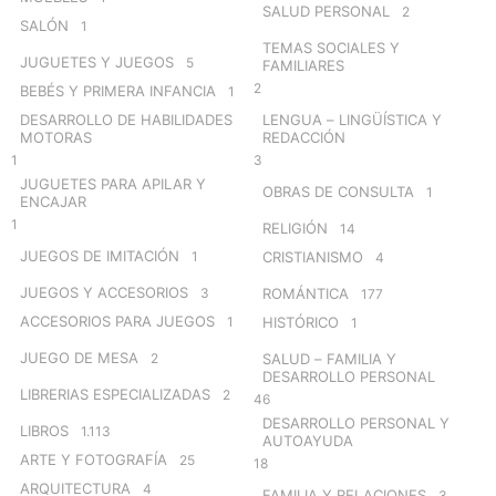
SALUD PERSONAL
2
SALÓN
1
TEMAS SOCIALES Y
JUGUETES Y JUEGOS
5
FAMILIARES
2
BEBÉS Y PRIMERA INFANCIA
1
DESARROLLO DE HABILIDADES
LENGUA – LINGÜÍSTICA Y
MOTORAS
REDACCIÓN
1
3
JUGUETES PARA APILAR Y
OBRAS DE CONSULTA
1
ENCAJAR
1
RELIGIÓN
14
JUEGOS DE IMITACIÓN
1
CRISTIANISMO
4
JUEGOS Y ACCESORIOS
3
ROMÁNTICA
177
ACCESORIOS PARA JUEGOS
1
HISTÓRICO
1
JUEGO DE MESA
2
SALUD – FAMILIA Y
DESARROLLO PERSONAL
LIBRERIAS ESPECIALIZADAS
2
46
DESARROLLO PERSONAL Y
LIBROS
1.113
AUTOAYUDA
ARTE Y FOTOGRAFÍA
25
18
ARQUITECTURA
4
FAMILIA Y RELACIONES
3