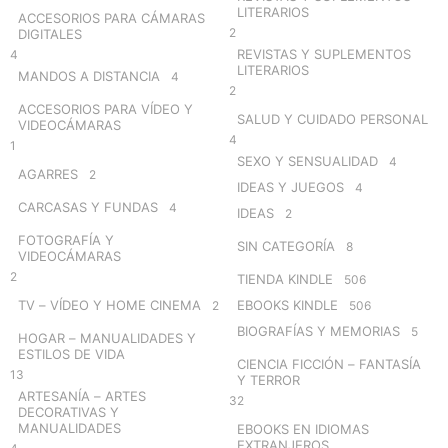
LITERARIOS
ACCESORIOS PARA CÁMARAS
2
DIGITALES
REVISTAS Y SUPLEMENTOS
4
LITERARIOS
MANDOS A DISTANCIA
4
2
ACCESORIOS PARA VÍDEO Y
SALUD Y CUIDADO PERSONAL
VIDEOCÁMARAS
4
1
SEXO Y SENSUALIDAD
4
AGARRES
2
IDEAS Y JUEGOS
4
CARCASAS Y FUNDAS
4
IDEAS
2
FOTOGRAFÍA Y
SIN CATEGORÍA
8
VIDEOCÁMARAS
2
TIENDA KINDLE
506
TV – VÍDEO Y HOME CINEMA
EBOOKS KINDLE
2
506
BIOGRAFÍAS Y MEMORIAS
5
HOGAR – MANUALIDADES Y
ESTILOS DE VIDA
CIENCIA FICCIÓN – FANTASÍA
13
Y TERROR
ARTESANÍA – ARTES
32
DECORATIVAS Y
MANUALIDADES
EBOOKS EN IDIOMAS
EXTRANJEROS