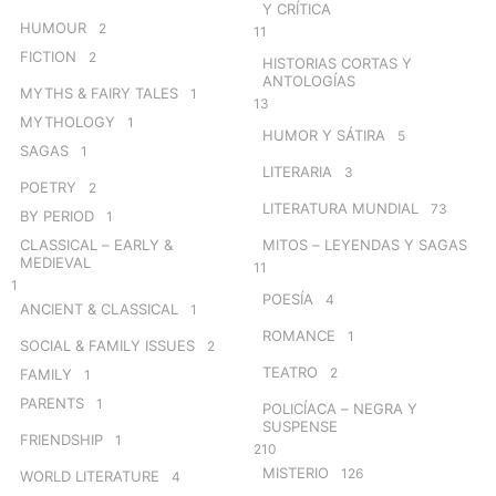
Y CRÍTICA
HUMOUR
2
11
FICTION
2
HISTORIAS CORTAS Y
ANTOLOGÍAS
MYTHS & FAIRY TALES
1
13
MYTHOLOGY
1
HUMOR Y SÁTIRA
5
SAGAS
1
LITERARIA
3
POETRY
2
LITERATURA MUNDIAL
73
BY PERIOD
1
CLASSICAL – EARLY &
MITOS – LEYENDAS Y SAGAS
MEDIEVAL
11
1
POESÍA
4
ANCIENT & CLASSICAL
1
ROMANCE
1
SOCIAL & FAMILY ISSUES
2
TEATRO
2
FAMILY
1
PARENTS
1
POLICÍACA – NEGRA Y
SUSPENSE
FRIENDSHIP
1
210
MISTERIO
126
WORLD LITERATURE
4