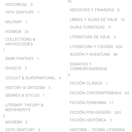
16
HISTORICAL
5
NEGOCIOS Y FINANZAS
8
19TH CENTURY
1
LIBROS Y GUÍAS DE VIAJE
14
MILITARY
1
GUÍAS TURISTICAS
11
HORROR
24
LITERATURA DE VIAJE
2
COLLECTIONS &
ANTHOLOGIES
LITERATURA Y FICCIÓN
626
1
ACCIÓN Y AVENTURA
89
DARK FANTASY
1
ENSAYOS Y
GHOSTS
3
CORRESPONDENCIA
3
OCCULT & SUPERNATURAL
4
FICCIÓN CLÁSICA
1
HISTORY & CRITICISM
3
FICCIÓN CONTEMPORÁNEA
42
GENRES & STYLES
1
FICCIÓN FEMENINA
17
LITERARY THEORY &
MOVEMENTS
FICCIÓN POR GÉNERO
243
2
FICCIÓN HISTÓRICA
2
MODERN
2
20TH CENTURY
HISTORIA – TEORÍA LITERARIA
2