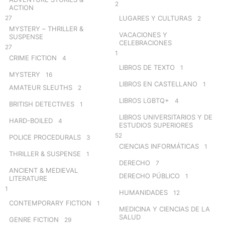
2
ACTION
27
LUGARES Y CULTURAS
2
MYSTERY – THRILLER &
VACACIONES Y
SUSPENSE
CELEBRACIONES
27
1
CRIME FICTION
4
LIBROS DE TEXTO
1
MYSTERY
16
LIBROS EN CASTELLANO
1
AMATEUR SLEUTHS
2
LIBROS LGBTQ+
4
BRITISH DETECTIVES
1
LIBROS UNIVERSITARIOS Y DE
HARD-BOILED
4
ESTUDIOS SUPERIORES
52
POLICE PROCEDURALS
3
CIENCIAS INFORMÁTICAS
1
THRILLER & SUSPENSE
1
DERECHO
7
ANCIENT & MEDIEVAL
DERECHO PÚBLICO
1
LITERATURE
1
HUMANIDADES
12
CONTEMPORARY FICTION
1
MEDICINA Y CIENCIAS DE LA
SALUD
GENRE FICTION
29