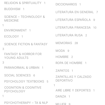
RELIGION & SPIRITUALITY
1
DICCIONARIOS
1
BUDDHISM
1
LITERATURA EN GENERAL
7
SCIENCE – TECHNOLOGY &
LITERATURA ESPAÑOLA
9
MEDICINE
1
LITERATURA FRANCESA
10
ENVIRONMENT
1
LITERATURA RUSA
2
ECOLOGY
1
MEMORIAS
28
SCIENCE FICTION & FANTASY
3
MODA
9
FANTASY & HORROR FOR
HOMBRE
2
YOUNG ADULTS
3
ROPA DE HOMBRE
1
PARANORMAL & URBAN
1
ZAPATOS
1
SOCIAL SCIENCES
6
ZAPATILLAS Y CALZADO
DEPORTIVO
PSYCHOLOGY TEXTBOOKS
5
1
COGNITION & COGNITIVE
AIRE LIBRE Y DEPORTES
1
PSYCHOLOGY
1
DANZA
1
PSYCHOTHERAPY – TA & NLP
MUJER
9