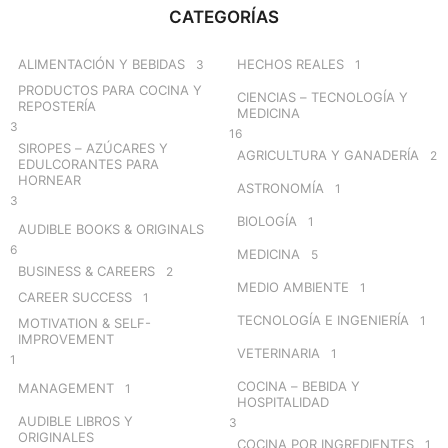
c
CATEGORÍAS
h
f
o
ALIMENTACIÓN Y BEBIDAS
HECHOS REALES
3
1
r
PRODUCTOS PARA COCINA Y
CIENCIAS – TECNOLOGÍA Y
:
REPOSTERÍA
MEDICINA
3
16
SIROPES – AZÚCARES Y
AGRICULTURA Y GANADERÍA
2
EDULCORANTES PARA
HORNEAR
ASTRONOMÍA
1
3
BIOLOGÍA
1
AUDIBLE BOOKS & ORIGINALS
6
MEDICINA
5
BUSINESS & CAREERS
2
MEDIO AMBIENTE
1
CAREER SUCCESS
1
TECNOLOGÍA E INGENIERÍA
1
MOTIVATION & SELF-
IMPROVEMENT
VETERINARIA
1
1
COCINA – BEBIDA Y
MANAGEMENT
1
HOSPITALIDAD
AUDIBLE LIBROS Y
3
ORIGINALES
COCINA POR INGREDIENTES
1