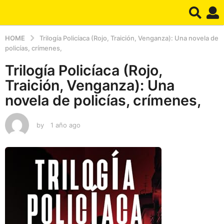
HOME
Trilogía Policíaca (Rojo, Traición, Venganza): Una novela de
policías, crímenes,
Trilogía Policíaca (Rojo,
Traición, Venganza): Una
novela de policías, crímenes,
by
1 año ago
1
a
ñ
o
a
g
o