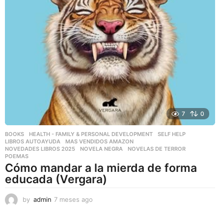
7
0
BOOKS
,
HEALTH - FAMILY & PERSONAL DEVELOPMENT
,
SELF HELP
LIBROS AUTOAYUDA
,
MAS VENDIDOS AMAZON
,
NOVEDADES LIBROS 2025
,
NOVELA NEGRA
,
NOVELAS DE TERROR
,
POEMAS
Cómo mandar a la mierda de forma
educada (Vergara)
by
admin
7 meses ago
7
m
e