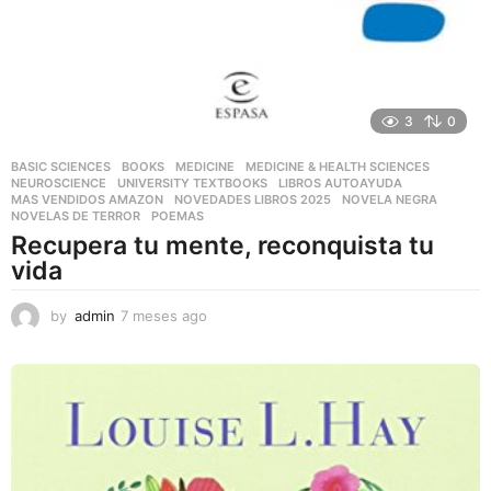
3
0
BASIC SCIENCES
,
BOOKS
,
MEDICINE
,
MEDICINE & HEALTH SCIENCES
,
NEUROSCIENCE
,
UNIVERSITY TEXTBOOKS
LIBROS AUTOAYUDA
,
MAS VENDIDOS AMAZON
,
NOVEDADES LIBROS 2025
,
NOVELA NEGRA
,
NOVELAS DE TERROR
,
POEMAS
Recupera tu mente, reconquista tu
vida
by
admin
7 meses ago
7
m
e
s
e
s
a
g
o