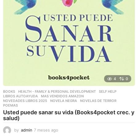
4
0
BOOKS
,
HEALTH - FAMILY & PERSONAL DEVELOPMENT
,
SELF HELP
LIBROS AUTOAYUDA
,
MAS VENDIDOS AMAZON
,
NOVEDADES LIBROS 2025
,
NOVELA NEGRA
,
NOVELAS DE TERROR
,
POEMAS
Usted puede sanar su vida (Books4pocket crec. y
salud)
by
admin
7 meses ago
7
m