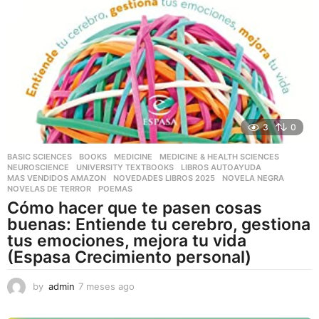
3
0
BASIC SCIENCES
,
BOOKS
,
MEDICINE
,
MEDICINE & HEALTH SCIENCES
,
NEUROSCIENCE
,
UNIVERSITY TEXTBOOKS
LIBROS AUTOAYUDA
,
MAS VENDIDOS AMAZON
,
NOVEDADES LIBROS 2025
,
NOVELA NEGRA
,
NOVELAS DE TERROR
,
POEMAS
Cómo hacer que te pasen cosas
buenas: Entiende tu cerebro, gestiona
tus emociones, mejora tu vida
(Espasa Crecimiento personal)
by
admin
7 meses ago
7
m
e