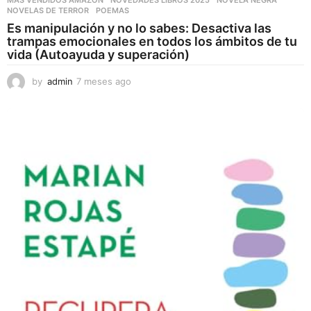
MAS VENDIDOS AMAZON
,
NOVEDADES LIBROS 2025
,
NOVELA NEGRA
,
NOVELAS DE TERROR
,
POEMAS
Es manipulación y no lo sabes: Desactiva las
trampas emocionales en todos los ámbitos de tu
vida (Autoayuda y superación)
by
admin
7 meses ago
7
m
e
s
e
s
a
g
o