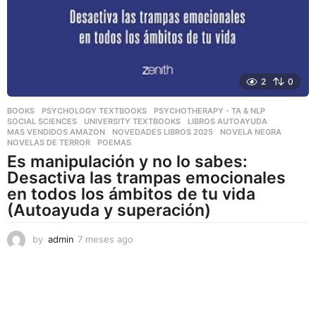
2
0
BOOKS
,
PSYCHOLOGY TEXTBOOKS
,
PSYCHOTHERAPY - TA & NLP
,
SOCIAL SCIENCES
,
UNIVERSITY TEXTBOOKS
LIBROS AUTOAYUDA
,
MAS VENDIDOS AMAZON
,
NOVEDADES LIBROS 2025
,
NOVELA NEGRA
,
NOVELAS DE TERROR
,
POEMAS
Es manipulación y no lo sabes:
Desactiva las trampas emocionales
en todos los ámbitos de tu vida
(Autoayuda y superación)
by
admin
7 meses ago
7
m
e
s
e
s