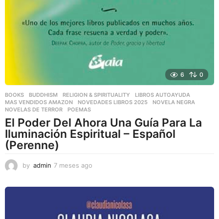
6
0
BOOKS
,
BUDDHISM
,
RELIGION & SPIRITUALITY
LIBROS AUTOAYUDA
,
MAS VENDIDOS AMAZON
,
NOVEDADES LIBROS 2025
,
NOVELA NEGRA
,
NOVELAS DE TERROR
,
POEMAS
El Poder Del Ahora Una Guía Para La
Iluminación Espiritual – Español
(Perenne)
by
admin
7 meses ago
7
m
e
s
e
s