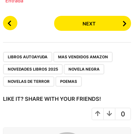
Entrada
P
NEXT
o
s
t
P
,
,
,
,
,
a
LIBROS AUTOAYUDA
MAS VENDIDOS AMAZON
g
NOVEDADES LIBROS 2025
NOVELA NEGRA
i
n
NOVELAS DE TERROR
POEMAS
a
t
LIKE IT? SHARE WITH YOUR FRIENDS!
i
o
0
n