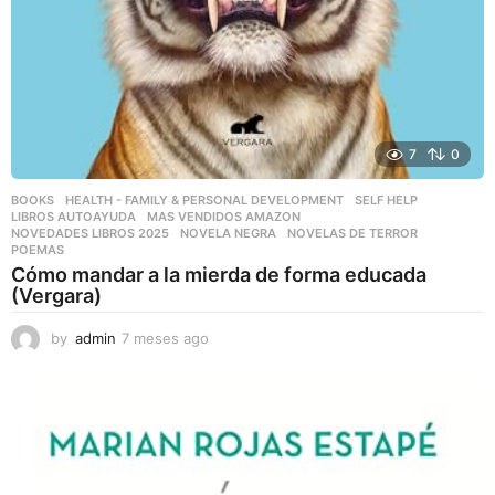
7
0
BOOKS
,
HEALTH - FAMILY & PERSONAL DEVELOPMENT
,
SELF HELP
LIBROS AUTOAYUDA
,
MAS VENDIDOS AMAZON
,
NOVEDADES LIBROS 2025
,
NOVELA NEGRA
,
NOVELAS DE TERROR
,
POEMAS
Cómo mandar a la mierda de forma educada
(Vergara)
by
admin
7 meses ago
7
m
e
s
e
s
a
g