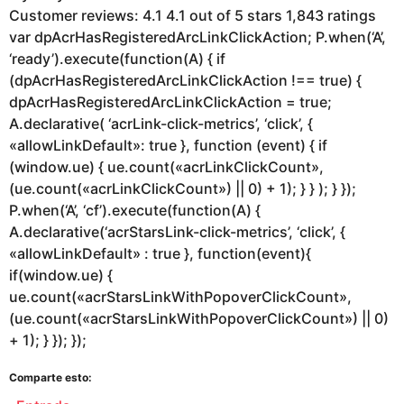
Customer reviews: 4.1 4.1 out of 5 stars 1,843 ratings
var dpAcrHasRegisteredArcLinkClickAction; P.when(‘A’,
‘ready’).execute(function(A) { if
(dpAcrHasRegisteredArcLinkClickAction !== true) {
dpAcrHasRegisteredArcLinkClickAction = true;
A.declarative( ‘acrLink-click-metrics’, ‘click’, {
«allowLinkDefault»: true }, function (event) { if
(window.ue) { ue.count(«acrLinkClickCount»,
(ue.count(«acrLinkClickCount») || 0) + 1); } } ); } });
P.when(‘A’, ‘cf’).execute(function(A) {
A.declarative(‘acrStarsLink-click-metrics’, ‘click’, {
«allowLinkDefault» : true }, function(event){
if(window.ue) {
ue.count(«acrStarsLinkWithPopoverClickCount»,
(ue.count(«acrStarsLinkWithPopoverClickCount») || 0)
+ 1); } }); });
Comparte esto: