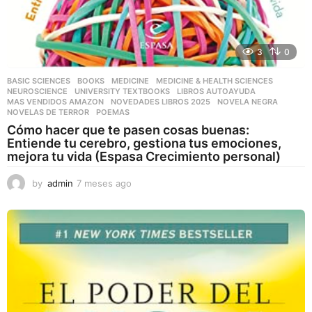
3
0
BASIC SCIENCES
,
BOOKS
,
MEDICINE
,
MEDICINE & HEALTH SCIENCES
,
NEUROSCIENCE
,
UNIVERSITY TEXTBOOKS
LIBROS AUTOAYUDA
,
MAS VENDIDOS AMAZON
,
NOVEDADES LIBROS 2025
,
NOVELA NEGRA
,
NOVELAS DE TERROR
,
POEMAS
Cómo hacer que te pasen cosas buenas:
Entiende tu cerebro, gestiona tus emociones,
mejora tu vida (Espasa Crecimiento personal)
by
admin
7 meses ago
7
m
e
s
e
s
a
g
o