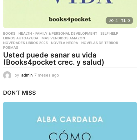
4
0
BOOKS
,
HEALTH - FAMILY & PERSONAL DEVELOPMENT
,
SELF HELP
LIBROS AUTOAYUDA
,
MAS VENDIDOS AMAZON
,
NOVEDADES LIBROS 2025
,
NOVELA NEGRA
,
NOVELAS DE TERROR
,
POEMAS
Usted puede sanar su vida
(Books4pocket crec. y salud)
by
admin
7 meses ago
7
m
e
DON'T MISS
s
e
s
a
g
o