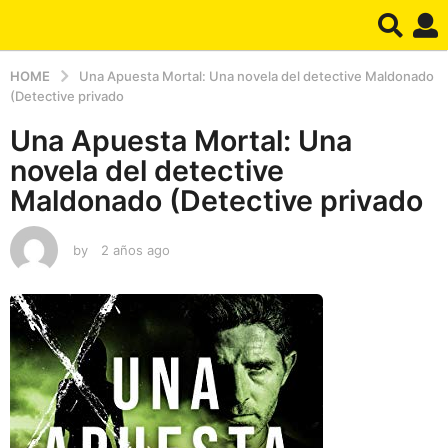
HOME
Una Apuesta Mortal: Una novela del detective Maldonado
(Detective privado
Una Apuesta Mortal: Una
novela del detective
Maldonado (Detective privado
by
2 años ago
2
a
ñ
o
s
a
g
o