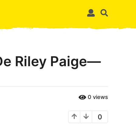
De Riley Paige—
0
views
0