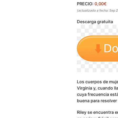
s
o
PRECIO:
0,00€
a
(actualizado a fecha: Sep 
g
o
Descarga gratuita
Los cuerpos de muje
Virginia y, cuando l
cuya frecuencia est
buena para resolver 
Riley se encuentra 