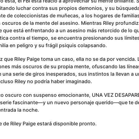
mo está, el FBI está reacio a aprovechar su mente brillante. 
itando luchar contra sus propios demonios, y su búsqueda l
nte de coleccionistas de muñecas, a los hogares de familia
 oscuros de la mente del asesino. Mientras Riley profundiz
e que está enfrentando a un asesino más retorcido de lo q
tica contra el tiempo, se encuentra presionando sus límites
ilia en peligro y su frágil psiquis colapsando.
 que Riley Paige toma un caso, ella no se da por vencida.
cones más oscuros de su propia mente, ofuscando las líneas
 una serie de giros inesperados, sus instintos la llevan a u
cluso Riley no podría haber imaginado.
ógico oscuro con suspenso emocionante, UNA VEZ DESAPAR
 serie fascinante—y un nuevo personaje querido—que te d
entrada la noche.
ie de Riley Paige estará disponible pronto.