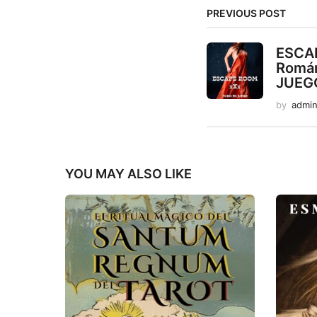
PREVIOUS POST
ESCAP
Román
JUEGO
by
admi
YOU MAY ALSO LIKE