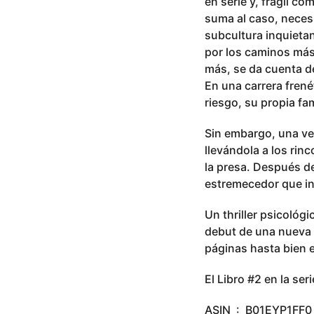
en serie y, frágil co
suma al caso, neces
subcultura inquieta
por los caminos más
más, se da cuenta d
En una carrera frené
riesgo, su propia fam
Sin embargo, una vez
llevándola a los rin
la presa. Después de
estremecedor que in
Un thriller psicol
debut de una nueva
páginas hasta bien 
El Libro #2 en la ser
ASIN ‏ : ‎ B01EYP1FF0