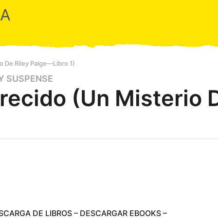
RA
 De Riley Paige—Libro 1)
 Y SUSPENSE
ecido (Un Misterio 
ESCARGA DE LIBROS – DESCARGAR EBOOKS –