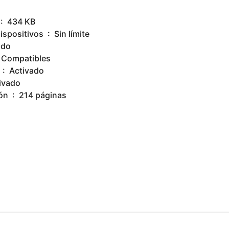
amaño del archivo ‏ : ‎ 434 KB
Uso simultáneo de dispositivos ‏ : ‎ Sin límite
ctivado
or de pantalla ‏ : ‎ Compatibles
Tipografía mejorada ‏ : ‎ Activado
o activado
Longitud de impresión ‏ : ‎ 214 páginas