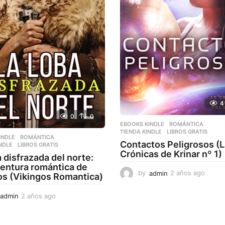
4
0
0
EBOOKS KINDLE
,
ROMÁNTICA
,
TIENDA KINDLE
LIBROS GRATIS
INDLE
,
ROMÁNTICA
,
Contactos Peligrosos (
NDLE
LIBROS GRATIS
Crónicas de Krinar nº 1)
a disfrazada del norte:
entura romántica de
by
admin
2 años ago
2
os (Vikingos Romantica)
a
ñ
admin
2 años ago
2
o
a
s
ñ
a
o