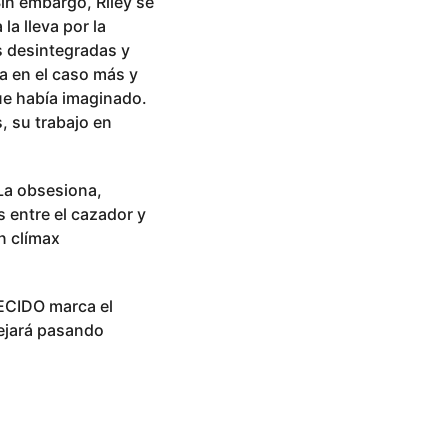
Sin embargo, Riley se
a lleva por la
s desintegradas y
a en el caso más y
ue había imaginado.
, su trabajo en
 La obsesiona,
 entre el cazador y
n clímax
ECIDO marca el
ejará pasando