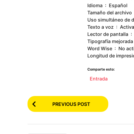
Idioma ‏ : ‎ Español
T
Texto a voz ‏ : ‎ A
Lect
Word Wise ‏ : ‎ N
Comparte esto:
Entrada
P
PREVIOUS POST
o
s
t