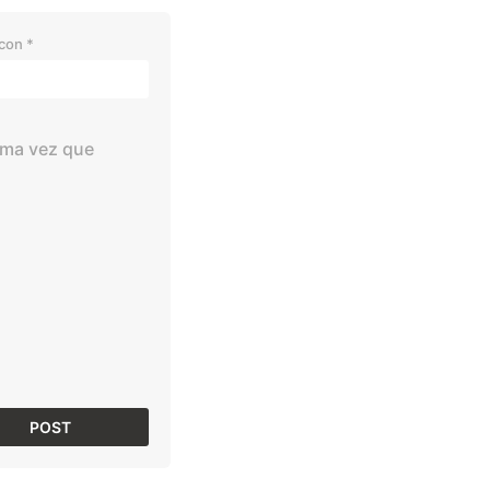
 con
*
ima vez que