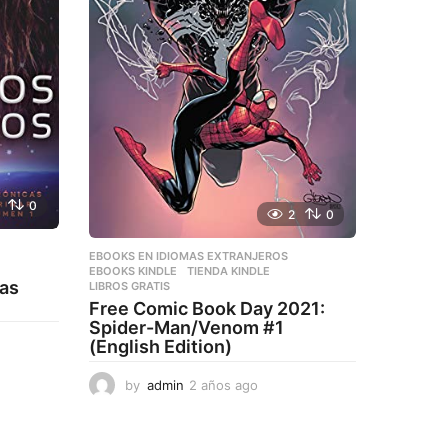
0
2
0
EBOOKS EN IDIOMAS EXTRANJEROS
,
EBOOKS KINDLE
,
TIENDA KINDLE
Las
LIBROS GRATIS
Free Comic Book Day 2021:
Spider-Man/Venom #1
(English Edition)
by
admin
2 años ago
2
a
ñ
o