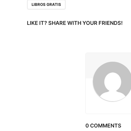
P
LIBROS GRATIS
a
g
LIKE IT? SHARE WITH YOUR FRIENDS!
i
n
a
t
i
o
n
0 COMMENTS