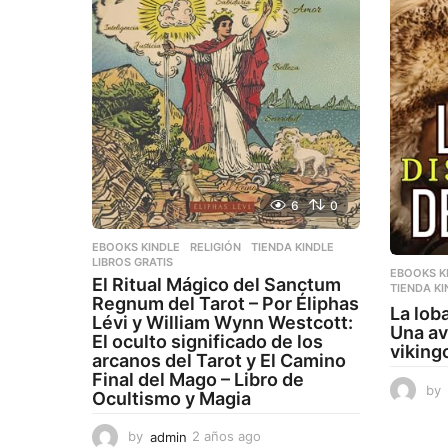
6
0
EBOOKS KINDLE
,
RELIGIÓN
,
TIENDA KINDLE
LIBROS GRATIS
EBOOKS K
El Ritual Mágico del Sanctum
TIENDA KI
Regnum del Tarot – Por Éliphas
La lob
Lévi y William Wynn Westcott:
Una av
El oculto significado de los
viking
arcanos del Tarot y El Camino
Final del Mago – Libro de
by
Ocultismo y Magia
by
admin
2 años ago
2