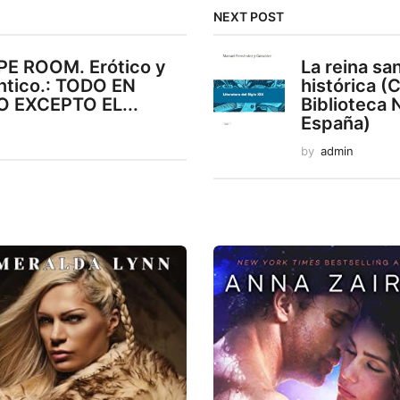
NEXT POST
E ROOM. Erótico y
La reina sa
tico.: TODO EN
histórica (
 EXCEPTO EL...
Biblioteca 
España)
n
by
admin