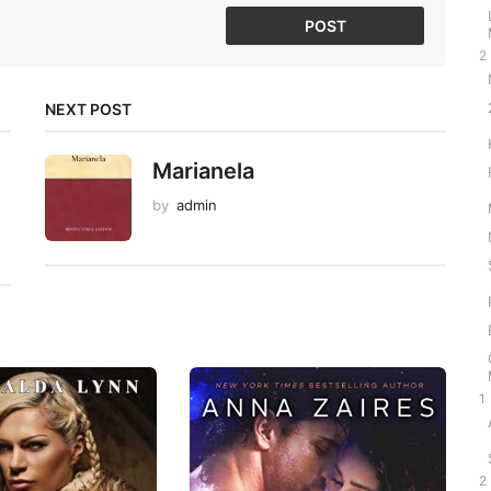
2
NEXT POST
Marianela
by
admin
1
2