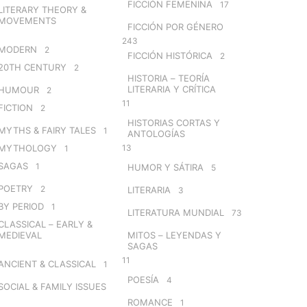
FICCIÓN FEMENINA
17
LITERARY THEORY &
MOVEMENTS
FICCIÓN POR GÉNERO
243
MODERN
2
FICCIÓN HISTÓRICA
2
20TH CENTURY
2
HISTORIA – TEORÍA
LITERARIA Y CRÍTICA
HUMOUR
2
11
FICTION
2
HISTORIAS CORTAS Y
MYTHS & FAIRY TALES
1
ANTOLOGÍAS
MYTHOLOGY
13
1
SAGAS
1
HUMOR Y SÁTIRA
5
POETRY
2
LITERARIA
3
BY PERIOD
1
LITERATURA MUNDIAL
73
CLASSICAL – EARLY &
MEDIEVAL
MITOS – LEYENDAS Y
SAGAS
11
ANCIENT & CLASSICAL
1
POESÍA
4
SOCIAL & FAMILY ISSUES
ROMANCE
1