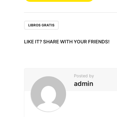
o
s
t
P
LIBROS GRATIS
a
g
LIKE IT? SHARE WITH YOUR FRIENDS!
i
n
a
t
Posted by
i
admin
o
n