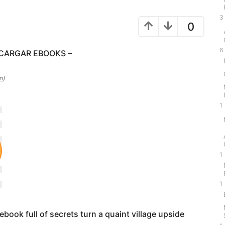
3
0
6
SCARGAR EBOOKS –
n
)
1
1
1
book full of secrets turn a quaint village upside