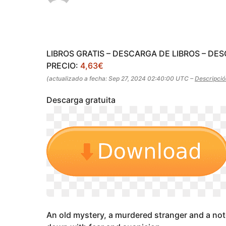
a
s
ñ
a
o
s
g
a
o
g
LIBROS GRATIS – DESCARGA DE LIBROS – DE
o
PRECIO:
4,63€
(actualizado a fecha: Sep 27, 2024 02:40:00 UTC –
Descripció
Descarga gratuita
An old mystery, a murdered stranger and a note