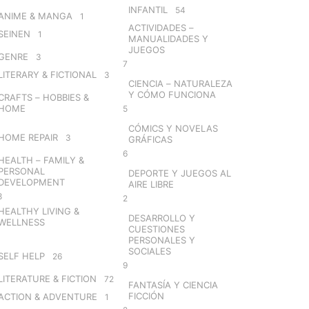
INFANTIL
54
ANIME & MANGA
1
ACTIVIDADES –
SEINEN
1
MANUALIDADES Y
JUEGOS
GENRE
3
7
LITERARY & FICTIONAL
3
CIENCIA – NATURALEZA
Y CÓMO FUNCIONA
CRAFTS – HOBBIES &
HOME
5
CÓMICS Y NOVELAS
HOME REPAIR
3
GRÁFICAS
6
HEALTH – FAMILY &
PERSONAL
DEPORTE Y JUEGOS AL
DEVELOPMENT
AIRE LIBRE
8
2
HEALTHY LIVING &
DESARROLLO Y
WELLNESS
CUESTIONES
PERSONALES Y
SOCIALES
SELF HELP
26
9
LITERATURE & FICTION
72
FANTASÍA Y CIENCIA
FICCIÓN
ACTION & ADVENTURE
1