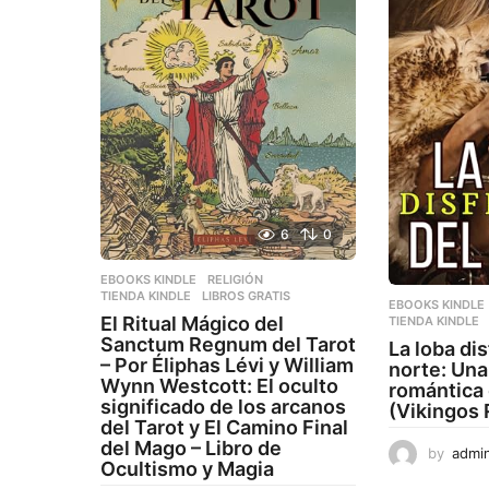
6
0
EBOOKS KINDLE
,
RELIGIÓN
,
TIENDA KINDLE
LIBROS GRATIS
EBOOKS KINDLE
El Ritual Mágico del
TIENDA KINDLE
Sanctum Regnum del Tarot
La loba di
– Por Éliphas Lévi y William
norte: Una
Wynn Westcott: El oculto
romántica 
significado de los arcanos
(Vikingos
del Tarot y El Camino Final
del Mago – Libro de
by
admi
Ocultismo y Magia