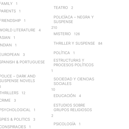
FAMILY
1
TEATRO
2
PARENTS
1
POLICÍACA – NEGRA Y
FRIENDSHIP
1
SUSPENSE
210
WORLD LITERATURE
4
MISTERIO
126
ASIAN
1
THRILLER Y SUSPENSE
84
INDIAN
1
POLÍTICA
1
EUROPEAN
3
ESTRUCTURAS Y
SPANISH & PORTUGUESE
PROCESOS POLÍTICOS
1
POLICE – DARK AND
SOCIEDAD Y CIENCIAS
SUSPENSE NOVELS
SOCIALES
6
10
THRILLERS
12
EDUCACIÓN
4
CRIME
3
ESTUDIOS SOBRE
PSYCHOLOGICAL
GRUPOS RELIGIOSOS
1
2
SPIES & POLITICS
3
PSICOLOGÍA
1
CONSPIRACIES
1