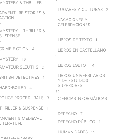
2
MYSTERY & THRILLER
1
LUGARES Y CULTURAS
2
ADVENTURE STORIES &
ACTION
VACACIONES Y
7
CELEBRACIONES
MYSTERY – THRILLER &
1
SUSPENSE
LIBROS DE TEXTO
1
7
CRIME FICTION
4
LIBROS EN CASTELLANO
1
MYSTERY
16
LIBROS LGBTQ+
4
AMATEUR SLEUTHS
2
LIBROS UNIVERSITARIOS
BRITISH DETECTIVES
1
Y DE ESTUDIOS
SUPERIORES
HARD-BOILED
4
52
POLICE PROCEDURALS
3
CIENCIAS INFORMÁTICAS
1
THRILLER & SUSPENSE
1
DERECHO
7
ANCIENT & MEDIEVAL
DERECHO PÚBLICO
1
LITERATURE
HUMANIDADES
12
CONTEMPORARY