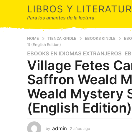
LIBROS Y LITERATU
Para los amantes de la lectura
HOME
TIENDA KINDLE
EBOOKS KINDLE
EBO
1) (English Edition)
EBOOKS EN IDIOMAS EXTRANJEROS
,
EB
2
Village Fetes C
a
ñ
Saffron Weald M
o
s
Weald Mystery S
a
g
(English Edition)
o
2
a
ñ
admin
by
2 años ago
2
o