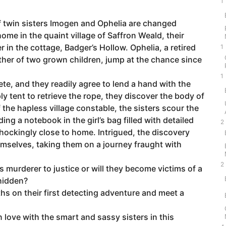
1
s of twin sisters Imogen and Ophelia are changed
home in the quaint village of Saffron Weald, their
er in the cottage, Badger’s Hollow. Ophelia, a retired
1
her of two grown children, jump at the chance since
1
fete, and they readily agree to lend a hand with the
y tent to retrieve the rope, they discover the body of
of the hapless village constable, the sisters scour the
ng a notebook in the girl’s bag filled with detailed
2
shockingly close to home. Intrigued, the discovery
emselves, taking them on a journey fraught with
2
ss murderer to justice or will they become victims of a
 hidden?
ths on their first detecting adventure and meet a
in love with the smart and sassy sisters in this