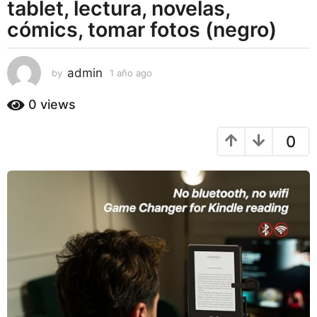
tablet, lectura, novelas,
a
g
cómics, tomar fotos (negro)
o
admin
by
1 año ago
1
a
ñ
0
views
o
a
0
g
o