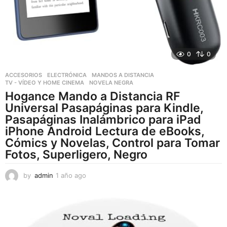
0
0
ACCESORIOS
,
ELECTRÓNICA
,
MANDOS A DISTANCIA
,
TV - VÍDEO Y HOME CINEMA
NOVELA NEGRA
Hogance Mando a Distancia RF
Universal Pasapáginas para Kindle,
Pasapáginas Inalámbrico para iPad
iPhone Android Lectura de eBooks,
Cómics y Novelas, Control para Tomar
Fotos, Superligero, Negro
by
admin
1 año ago
1
a
ñ
o
a
g