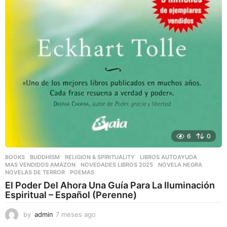
6
0
BOOKS
,
BUDDHISM
,
RELIGION & SPIRITUALITY
LIBROS AUTOAYUDA
,
MAS VENDIDOS AMAZON
,
NOVEDADES LIBROS 2025
,
NOVELA NEGRA
,
NOVELAS DE TERROR
,
POEMAS
El Poder Del Ahora Una Guía Para La Iluminación
Espiritual – Español (Perenne)
by
admin
7 meses ago
7
m