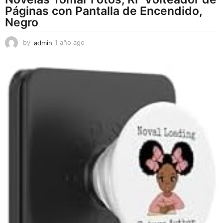
Páginas con Pantalla de Encendido,
Negro
by
admin
1 año ago
1
a
ñ
o
a
g
o