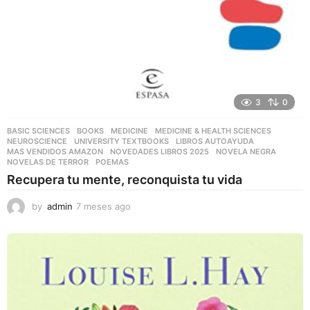
3
0
BASIC SCIENCES
,
BOOKS
,
MEDICINE
,
MEDICINE & HEALTH SCIENCES
,
NEUROSCIENCE
,
UNIVERSITY TEXTBOOKS
LIBROS AUTOAYUDA
,
MAS VENDIDOS AMAZON
,
NOVEDADES LIBROS 2025
,
NOVELA NEGRA
,
NOVELAS DE TERROR
,
POEMAS
Recupera tu mente, reconquista tu vida
by
admin
7 meses ago
7
m
e
s
e
s
a
g