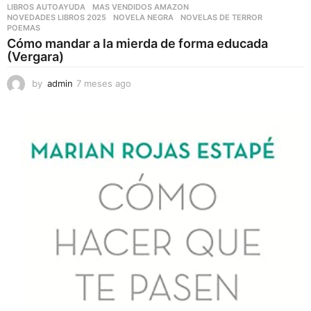
LIBROS AUTOAYUDA
,
MAS VENDIDOS AMAZON
,
NOVEDADES LIBROS 2025
,
NOVELA NEGRA
,
NOVELAS DE TERROR
,
POEMAS
Cómo mandar a la mierda de forma educada
(Vergara)
by
admin
7 meses ago
7
m
e
s
e
s
a
g
o