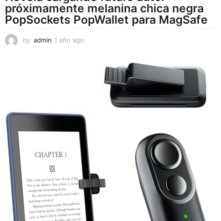
próximamente melanina chica negra
PopSockets PopWallet para MagSafe
by
admin
1 año ago
1
a
ñ
o
a
g
o