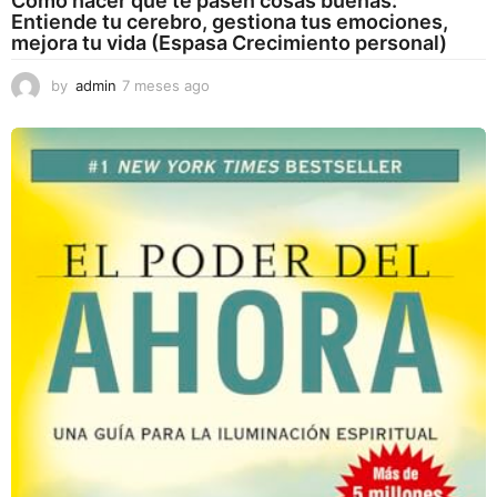
Cómo hacer que te pasen cosas buenas:
Entiende tu cerebro, gestiona tus emociones,
mejora tu vida (Espasa Crecimiento personal)
by
admin
7 meses ago
7
m
e
s
e
s
a
g
o