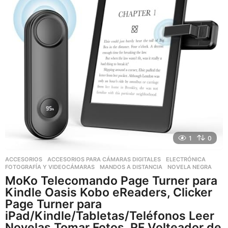
1
0
ACCESORIOS
,
ACCESORIOS PARA CÁMARAS DIGITALES
,
ELECTRÓNICA
,
FOTOGRAFÍA Y VIDEOCÁMARAS
,
MANDOS A DISTANCIA
NOVELA NEGRA
MoKo Telecomando Page Turner para
Kindle Oasis Kobo eReaders, Clicker
Page Turner para
iPad/Kindle/Tabletas/Teléfonos Leer
Novelas Tomar Fotos, RF Volteador de