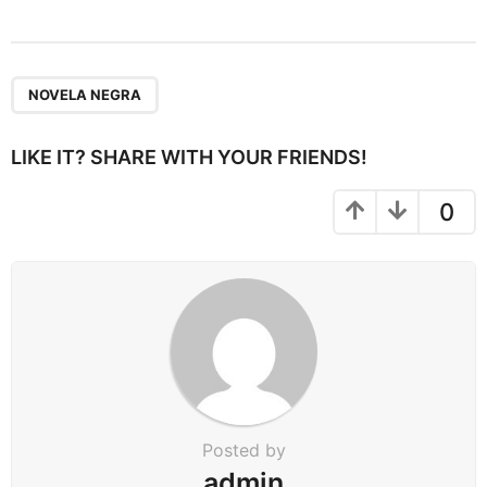
s
t
P
a
NOVELA NEGRA
g
i
LIKE IT? SHARE WITH YOUR FRIENDS!
n
a
0
t
i
o
n
Posted by
admin