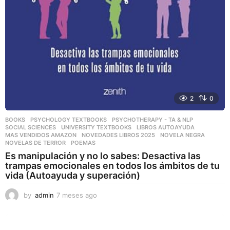
2
0
BOOKS
,
PSYCHOLOGY TEXTBOOKS
,
PSYCHOTHERAPY - TA & NLP
,
SOCIAL SCIENCES
,
UNIVERSITY TEXTBOOKS
LIBROS AUTOAYUDA
,
MAS VENDIDOS AMAZON
,
NOVEDADES LIBROS 2025
,
NOVELA NEGRA
,
NOVELAS DE TERROR
,
POEMAS
Es manipulación y no lo sabes: Desactiva las
trampas emocionales en todos los ámbitos de tu
vida (Autoayuda y superación)
by
admin
7 meses ago
7
m
e
s