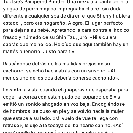
Tootsie’s Pampered Poodle. Una mezcla picante de lejía
y agua de perro mojada impregnaba el aire -sin duda
diferente a cualquier spa de día en el que Sherry hubiera
estado-, pero era hogareño. Alegre. El lugar perfecto
para dejar a su bebé. Apretando la cara contra el hocico
fresco y húmedo de su Shih Tzu, juró: «Ni siquiera
sabrás que me he ido. He oído que aquí también hay un
maltés buenorro. Justo para ti».
Rascándose detrás de las mullidas orejas de su
cachorro, se echó hacia atrás con un suspiro. «Al
menos uno de los dos debería ponerse cachondo».
Levantó la vista cuando el guaperas que esperaba para
coger la correa con estampado de leopardo de Elvis
emitió un sonido ahogado en voz baja. Encogiéndose
de hombros, se puso en pie y se volvió hacia la mujer
que estaba a su lado. «Mi vuelo de vuelta llega con
retraso», le dijo a la tocaya del balneario canino. «Así
que Angelle lo recogerá en cuanto vuelva de Bon