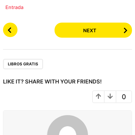
Entrada
P
NEXT
o
s
t
P
a
LIBROS GRATIS
g
i
LIKE IT? SHARE WITH YOUR FRIENDS!
n
a
0
t
i
o
n