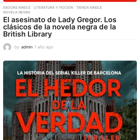
EBOOKS KINDLE
,
LITERATURA Y FICCIÓN
,
TIENDA KINDLE
NOVELA NEGRA
El asesinato de Lady Gregor. Los
clásicos de la novela negra de la
British Library
by
admin
1 año ago
1
a
ñ
o
a
g
o