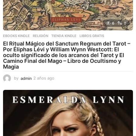
6
0
EBOOKS KINDLE
,
RELIGIÓN
,
TIENDA KINDLE
LIBROS GRATIS
El Ritual Mágico del Sanctum Regnum del Tarot –
Por Éliphas Lévi y William Wynn Westcott: El
oculto significado de los arcanos del Tarot y El
Camino Final del Mago – Libro de Ocultismo y
Magia
by
admin
2 años ago
2
a
ñ
o
s
a
g
o