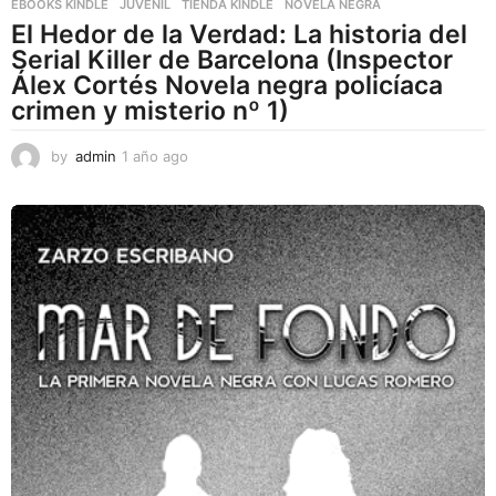
EBOOKS KINDLE
,
JUVENIL
,
TIENDA KINDLE
NOVELA NEGRA
El Hedor de la Verdad: La historia del
Serial Killer de Barcelona (Inspector
Álex Cortés Novela negra policíaca
crimen y misterio nº 1)
by
admin
1 año ago
1
a
ñ
o
a
g
o