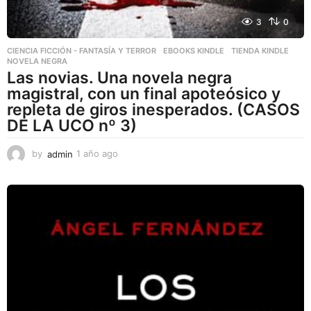
3
0
CIENCIA FICCIÓN - FANTASÍA Y TERROR
,
EBOOKS KINDLE
,
TIENDA KINDLE
NOVELA NEGRA
Las novias. Una novela negra
magistral, con un final apoteósico y
repleta de giros inesperados. (CASOS
DE LA UCO nº 3)
by
admin
1 año ago
1
a
ñ
o
a
g
o