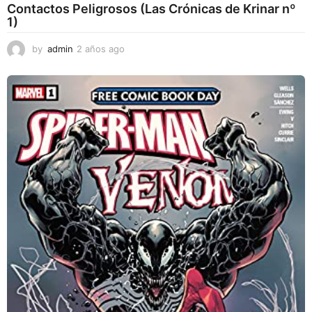
Contactos Peligrosos (Las Crónicas de Krinar nº
1)
by
admin
2 años ago
2
a
ñ
o
s
a
g
o