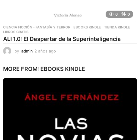
0
0
CIENCIA FICCIÓN - FANTASÍA Y TERROR
,
EBOOKS KINDLE
,
TIENDA KINDLE
LIBROS GRATIS
ALI 1.0: El Despertar de la Superinteligencia
by
admin
2 años ago
2
a
ñ
MORE FROM:
EBOOKS KINDLE
o
s
a
g
o