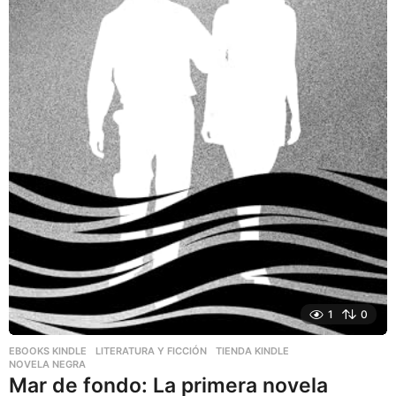
1
0
EBOOKS KINDLE
,
LITERATURA Y FICCIÓN
,
TIENDA KINDLE
NOVELA NEGRA
Mar de fondo: La primera novela