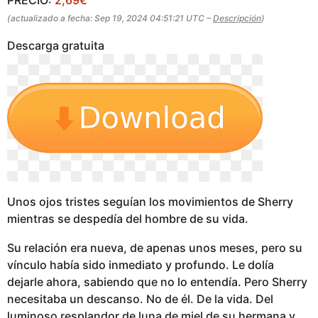
g
(actualizado a fecha: Sep 19, 2024 04:51:21 UTC –
Descripción
)
o
Descarga gratuita
Unos ojos tristes seguían los movimientos de Sherry
mientras se despedía del hombre de su vida.
Su relación era nueva, de apenas unos meses, pero su
vínculo había sido inmediato y profundo. Le dolía
dejarle ahora, sabiendo que no lo entendía. Pero Sherry
necesitaba un descanso. No de él. De la vida. Del
luminoso resplandor de luna de miel de su hermana y