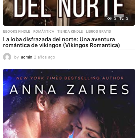
0
0
EBOOKS KINDLE
,
ROMÁNTICA
,
TIENDA KINDLE
LIBROS GRATIS
La loba disfrazada del norte: Una aventura
romántica de vikingos (Vikingos Romantica)
by
admin
2 años ago
2
a
ñ
o
s
a
g
o