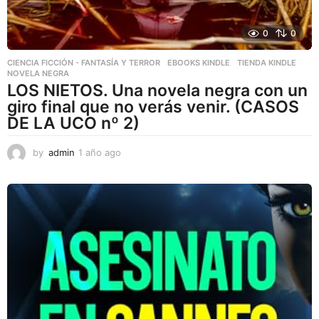
0
0
CIENCIA FICCIÓN - FANTASÍA Y TERROR
,
EBOOKS KINDLE
,
TIENDA KINDLE
NOVELA NEGRA
LOS NIETOS. Una novela negra con un
giro final que no verás venir. (CASOS
DE LA UCO nº 2)
by
admin
1 año ago
1
a
ñ
o
a
g
o