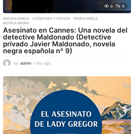
0
0
EBOOKS KINDLE
,
LITERATURA Y FICCIÓN
,
TIENDA KINDLE
NOVELA NEGRA
Asesinato en Cannes: Una novela del
detective Maldonado (Detective
privado Javier Maldonado, novela
negra española nº 9)
by
admin
1 año ago
1
a
ñ
o
a
g
o