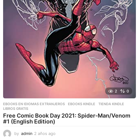
2
0
EBOOKS EN IDIOMAS EXTRANJEROS
,
EBOOKS KINDLE
,
TIENDA KINDLE
LIBROS GRATIS
Free Comic Book Day 2021: Spider-Man/Venom
#1 (English Edition)
by
admin
2 años ago
2