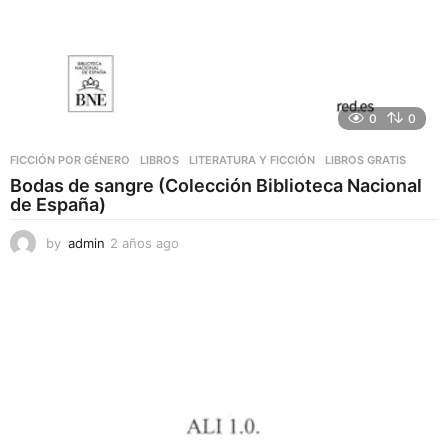
0
0
FICCIÓN POR GÉNERO
,
LIBROS
,
LITERATURA Y FICCIÓN
LIBROS GRATIS
Bodas de sangre (Colección Biblioteca Nacional
de España)
by
admin
2 años ago
2
a
ñ
o
s
a
g
o