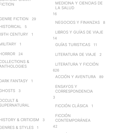
MEDICINA Y CIENCIAS DE
FICTION
LA SALUD
16
GENRE FICTION
29
NEGOCIOS Y FINANZAS
8
HISTORICAL
5
LIBROS Y GUÍAS DE VIAJE
19TH CENTURY
1
14
MILITARY
1
GUÍAS TURISTICAS
11
HORROR
24
LITERATURA DE VIAJE
2
COLLECTIONS &
LITERATURA Y FICCIÓN
ANTHOLOGIES
626
ACCIÓN Y AVENTURA
89
DARK FANTASY
1
ENSAYOS Y
GHOSTS
3
CORRESPONDENCIA
3
OCCULT &
SUPERNATURAL
FICCIÓN CLÁSICA
1
FICCIÓN
HISTORY & CRITICISM
3
CONTEMPORÁNEA
42
GENRES & STYLES
1