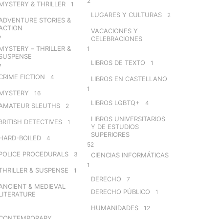
2
MYSTERY & THRILLER
1
LUGARES Y CULTURAS
2
ADVENTURE STORIES &
ACTION
VACACIONES Y
7
CELEBRACIONES
MYSTERY – THRILLER &
1
SUSPENSE
LIBROS DE TEXTO
1
7
CRIME FICTION
4
LIBROS EN CASTELLANO
1
MYSTERY
16
LIBROS LGBTQ+
4
AMATEUR SLEUTHS
2
LIBROS UNIVERSITARIOS
BRITISH DETECTIVES
1
Y DE ESTUDIOS
SUPERIORES
HARD-BOILED
4
52
POLICE PROCEDURALS
3
CIENCIAS INFORMÁTICAS
1
THRILLER & SUSPENSE
1
DERECHO
7
ANCIENT & MEDIEVAL
DERECHO PÚBLICO
1
LITERATURE
HUMANIDADES
12
CONTEMPORARY