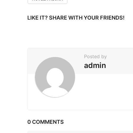
a
g
LIKE IT? SHARE WITH YOUR FRIENDS!
i
n
a
t
Posted by
i
admin
o
n
0 COMMENTS