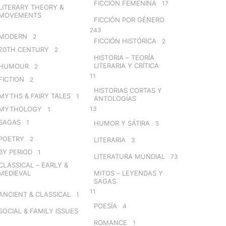
FICCIÓN FEMENINA
17
LITERARY THEORY &
MOVEMENTS
FICCIÓN POR GÉNERO
243
MODERN
2
FICCIÓN HISTÓRICA
2
20TH CENTURY
2
HISTORIA – TEORÍA
LITERARIA Y CRÍTICA
HUMOUR
2
11
FICTION
2
HISTORIAS CORTAS Y
MYTHS & FAIRY TALES
1
ANTOLOGÍAS
MYTHOLOGY
13
1
SAGAS
1
HUMOR Y SÁTIRA
5
POETRY
2
LITERARIA
3
BY PERIOD
1
LITERATURA MUNDIAL
73
CLASSICAL – EARLY &
MEDIEVAL
MITOS – LEYENDAS Y
SAGAS
11
ANCIENT & CLASSICAL
1
POESÍA
4
SOCIAL & FAMILY ISSUES
ROMANCE
1