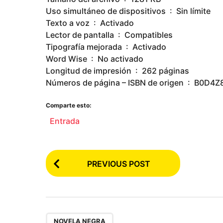
Uso simultáneo de dispositivos ‏ : ‎ Sin límite
Texto a voz ‏ : ‎ Activado
Lector de pantalla ‏ : ‎ Compatibles
Tipografía mejorada ‏ : ‎ Activado
Word Wise ‏ : ‎ No activado
Longitud de impresión ‏ : ‎ 262 páginas
Números de página – ISBN de ori
Comparte esto:
Entrada
P
PREVIOUS POST
o
s
t
P
NOVELA NEGRA