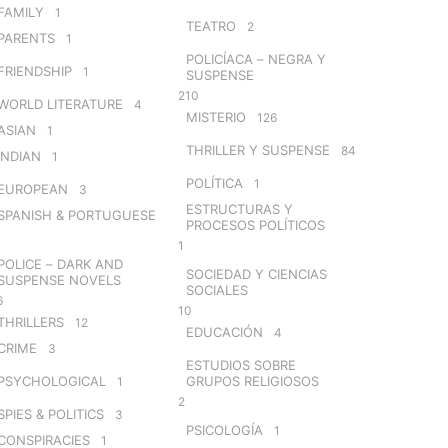
FAMILY
1
TEATRO
2
PARENTS
1
POLICÍACA – NEGRA Y
FRIENDSHIP
1
SUSPENSE
210
WORLD LITERATURE
4
MISTERIO
126
ASIAN
1
THRILLER Y SUSPENSE
84
INDIAN
1
POLÍTICA
1
EUROPEAN
3
ESTRUCTURAS Y
SPANISH & PORTUGUESE
PROCESOS POLÍTICOS
1
POLICE – DARK AND
SOCIEDAD Y CIENCIAS
SUSPENSE NOVELS
SOCIALES
6
10
THRILLERS
12
EDUCACIÓN
4
CRIME
3
ESTUDIOS SOBRE
PSYCHOLOGICAL
GRUPOS RELIGIOSOS
1
2
SPIES & POLITICS
3
PSICOLOGÍA
1
CONSPIRACIES
1