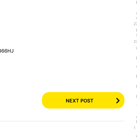
2
2
gen ‏ : ‎ B0D4Z866HJ
NEXT POST
1