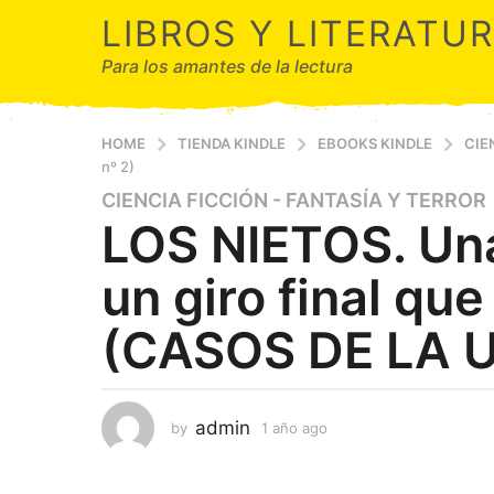
LIBROS Y LITERATU
Para los amantes de la lectura
HOME
TIENDA KINDLE
EBOOKS KINDLE
CIE
nº 2)
CIENCIA FICCIÓN - FANTASÍA Y TERROR
1
LOS NIETOS. Una
a
ñ
un giro final que
o
a
(CASOS DE LA U
g
o
1
a
admin
by
1 año ago
1
ñ
a
o
ñ
a
o