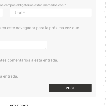
os campos obligatorios están marcados con
*
2
 en este navegador para la próxima vez que
entes comentarios a esta entrada.
a entrada.
1
2
NEXT POST