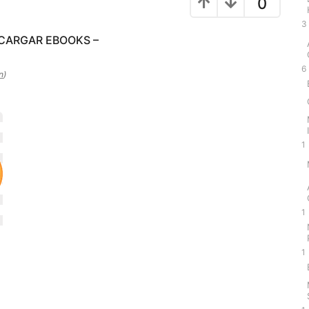
0
3
SCARGAR EBOOKS –
6
n
)
1
1
1