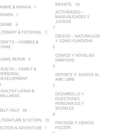
INFANTIL
54
ANIME & MANGA
1
ACTIVIDADES –
SEINEN
1
MANUALIDADES Y
JUEGOS
GENRE
3
7
LITERARY & FICTIONAL
3
CIENCIA – NATURALEZA
Y CÓMO FUNCIONA
CRAFTS – HOBBIES &
HOME
5
CÓMICS Y NOVELAS
HOME REPAIR
3
GRÁFICAS
6
HEALTH – FAMILY &
PERSONAL
DEPORTE Y JUEGOS AL
DEVELOPMENT
AIRE LIBRE
8
2
HEALTHY LIVING &
DESARROLLO Y
WELLNESS
CUESTIONES
PERSONALES Y
SOCIALES
SELF HELP
26
9
LITERATURE & FICTION
72
FANTASÍA Y CIENCIA
FICCIÓN
ACTION & ADVENTURE
1