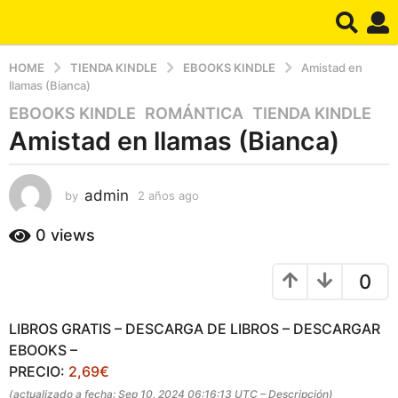
HOME
TIENDA KINDLE
EBOOKS KINDLE
Amistad en
llamas (Bianca)
EBOOKS KINDLE
,
ROMÁNTICA
,
TIENDA KINDLE
2
Amistad en llamas (Bianca)
a
ñ
o
admin
by
2 años ago
2
s
a
a
ñ
0
views
g
o
o
s
0
a
2
g
a
o
ñ
LIBROS GRATIS – DESCARGA DE LIBROS – DESCARGAR
o
EBOOKS –
s
PRECIO:
2,69€
a
(actualizado a fecha: Sep 10, 2024 06:16:13 UTC –
Descripción
)