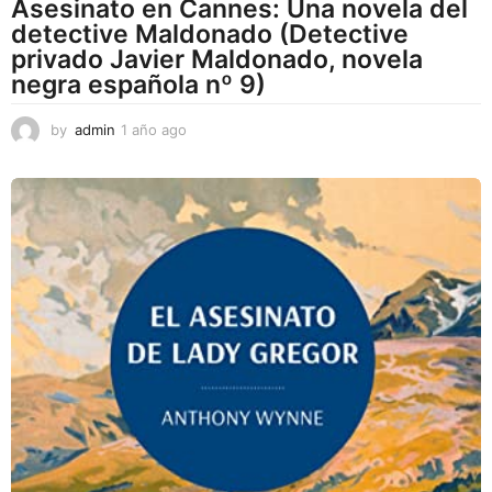
Asesinato en Cannes: Una novela del
detective Maldonado (Detective
privado Javier Maldonado, novela
negra española nº 9)
by
admin
1 año ago
1
a
ñ
o
a
g
o