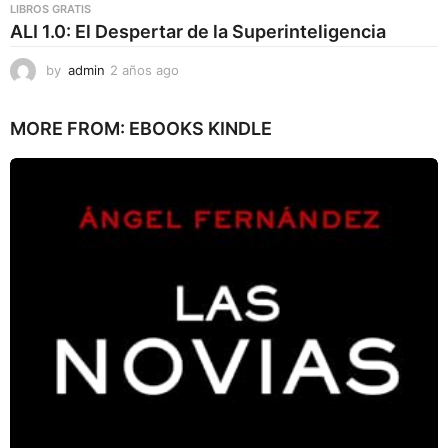
LIBROS GRATIS
ALI 1.0: El Despertar de la Superinteligencia
by
admin
2 años ago
2
a
ñ
MORE FROM:
EBOOKS KINDLE
o
s
a
g
o