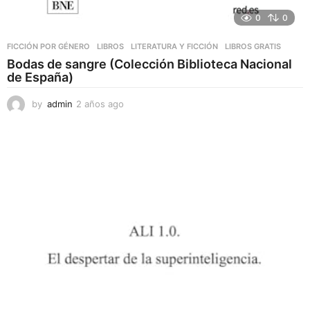
0
0
FICCIÓN POR GÉNERO
,
LIBROS
,
LITERATURA Y FICCIÓN
LIBROS GRATIS
Bodas de sangre (Colección Biblioteca Nacional
de España)
by
admin
2 años ago
2
a
ñ
o
s
a
g
o