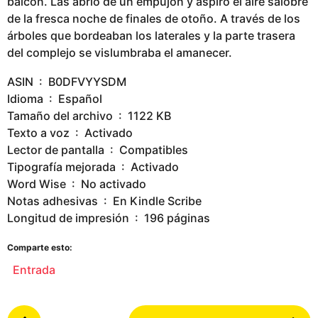
balcón. Las abrió de un empujón y aspiró el aire salobre
de la fresca noche de finales de otoño. A través de los
árboles que bordeaban los laterales y la parte trasera
del complejo se vislumbraba el amanecer.
ASIN ‏ : ‎ B0DFVYYSDM
Idioma ‏ : ‎ Español
Tamaño del archivo ‏ : ‎ 1122 KB
Texto a voz ‏ : ‎ Activado
Lector de pantalla ‏ : ‎ Compatibles
Tipografía mejorada ‏ : ‎ Activado
Word Wise ‏ : ‎ No activado
Notas adhesivas ‏ : ‎ En Kindle Scribe
Longitud de impresión ‏ : ‎ 196 páginas
Comparte esto:
Entrada
P