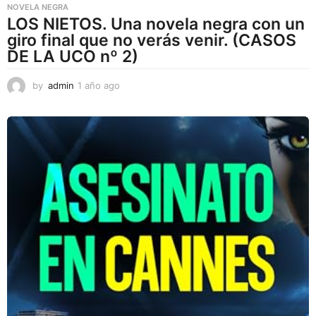
NOVELA NEGRA
LOS NIETOS. Una novela negra con un
giro final que no verás venir. (CASOS
DE LA UCO nº 2)
by
admin
1 año ago
1
a
ñ
o
a
g
o