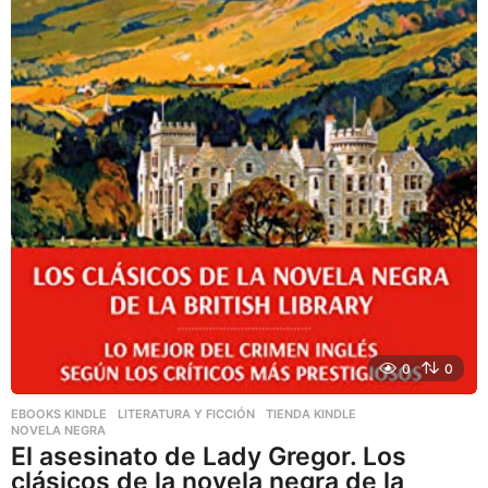
0
0
EBOOKS KINDLE
,
LITERATURA Y FICCIÓN
,
TIENDA KINDLE
NOVELA NEGRA
El asesinato de Lady Gregor. Los
clásicos de la novela negra de la