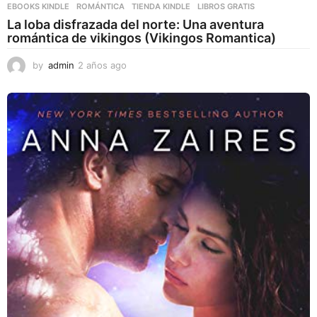
EBOOKS KINDLE
,
ROMÁNTICA
,
TIENDA KINDLE
LIBROS GRATIS
La loba disfrazada del norte: Una aventura
romántica de vikingos (Vikingos Romantica)
by
admin
2 años ago
2
a
ñ
o
s
a
g
o