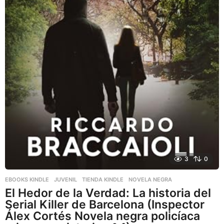
3
0
EBOOKS KINDLE
,
JUVENIL
,
TIENDA KINDLE
NOVELA NEGRA
El Hedor de la Verdad: La historia del
Serial Killer de Barcelona (Inspector
Álex Cortés Novela negra policíaca