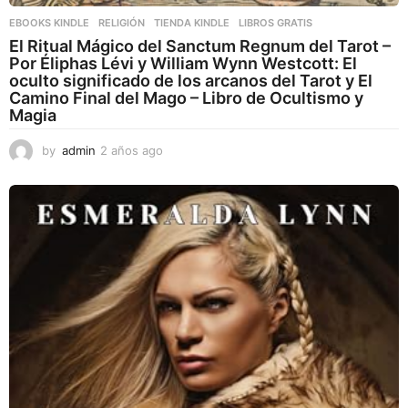
EBOOKS KINDLE
,
RELIGIÓN
,
TIENDA KINDLE
LIBROS GRATIS
El Ritual Mágico del Sanctum Regnum del Tarot –
Por Éliphas Lévi y William Wynn Westcott: El
oculto significado de los arcanos del Tarot y El
Camino Final del Mago – Libro de Ocultismo y
Magia
by
admin
2 años ago
2
a
ñ
o
s
a
g
o