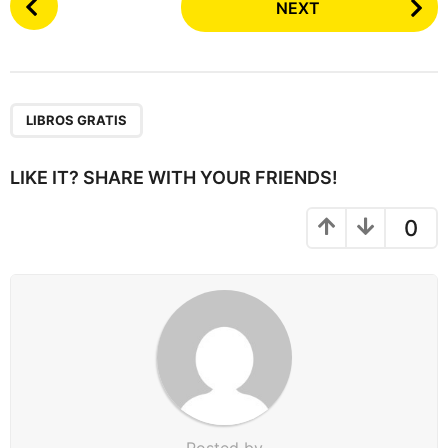
NEXT
o
s
t
P
a
LIBROS GRATIS
g
i
LIKE IT? SHARE WITH YOUR FRIENDS!
n
a
0
t
i
o
n
Posted by