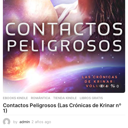
4
0
EBOOKS KINDLE
,
ROMÁNTICA
,
TIENDA KINDLE
LIBROS GRATIS
Contactos Peligrosos (Las Crónicas de Krinar nº
1)
by
admin
2 años ago
2
a