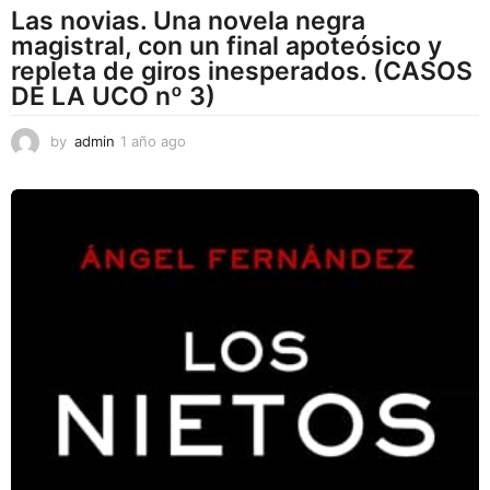
Las novias. Una novela negra
magistral, con un final apoteósico y
repleta de giros inesperados. (CASOS
DE LA UCO nº 3)
by
admin
1 año ago
1
a
ñ
o
a
g
o