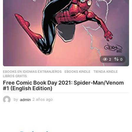
2
0
EBOOKS EN IDIOMAS EXTRANJEROS
,
EBOOKS KINDLE
,
TIENDA KINDLE
LIBROS GRATIS
Free Comic Book Day 2021: Spider-Man/Venom
#1 (English Edition)
by
admin
2 años ago
2
a
ñ
o
s
a