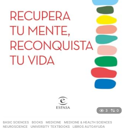
3
0
BASIC SCIENCES
,
BOOKS
,
MEDICINE
,
MEDICINE & HEALTH SCIENCES
,
NEUROSCIENCE
,
UNIVERSITY TEXTBOOKS
LIBROS AUTOAYUDA
,