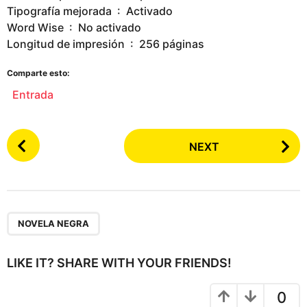
Tipografía mejorada ‏ : ‎ Activado
Word Wise ‏ : ‎ No activado
Longitud de impresión ‏ : ‎ 256 páginas
Comparte esto:
Entrada
P
NEXT
o
s
t
P
a
NOVELA NEGRA
g
i
LIKE IT? SHARE WITH YOUR FRIENDS!
n
a
0