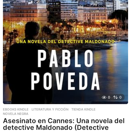
0
0
EBOOKS KINDLE
,
LITERATURA Y FICCIÓN
,
TIENDA KINDLE
NOVELA NEGRA
Asesinato en Cannes: Una novela del
detective Maldonado (Detective