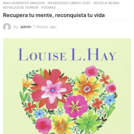
MAS VENDIDOS AMAZON
,
NOVEDADES LIBROS 2025
,
NOVELA NEGRA
,
NOVELAS DE TERROR
,
POEMAS
Recupera tu mente, reconquista tu vida
by
admin
7 meses ago
7
m
e
s
e
s
a
g
o