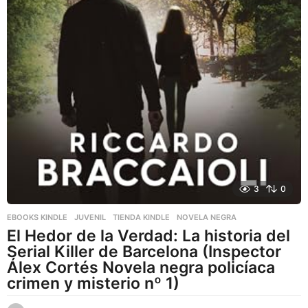
3
0
EBOOKS KINDLE
,
JUVENIL
,
TIENDA KINDLE
NOVELA NEGRA
El Hedor de la Verdad: La historia del
Serial Killer de Barcelona (Inspector
Álex Cortés Novela negra policíaca
crimen y misterio nº 1)