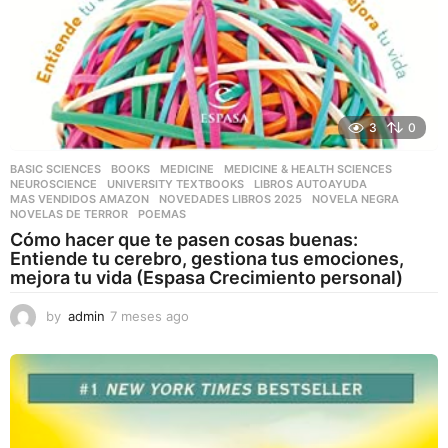
3
0
BASIC SCIENCES
,
BOOKS
,
MEDICINE
,
MEDICINE & HEALTH SCIENCES
,
NEUROSCIENCE
,
UNIVERSITY TEXTBOOKS
LIBROS AUTOAYUDA
,
MAS VENDIDOS AMAZON
,
NOVEDADES LIBROS 2025
,
NOVELA NEGRA
,
NOVELAS DE TERROR
,
POEMAS
Cómo hacer que te pasen cosas buenas:
Entiende tu cerebro, gestiona tus emociones,
mejora tu vida (Espasa Crecimiento personal)
by
admin
7 meses ago
7
m
e
s
e
s
a