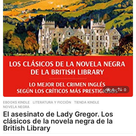
0
0
EBOOKS KINDLE
,
LITERATURA Y FICCIÓN
,
TIENDA KINDLE
NOVELA NEGRA
El asesinato de Lady Gregor. Los
clásicos de la novela negra de la
British Library