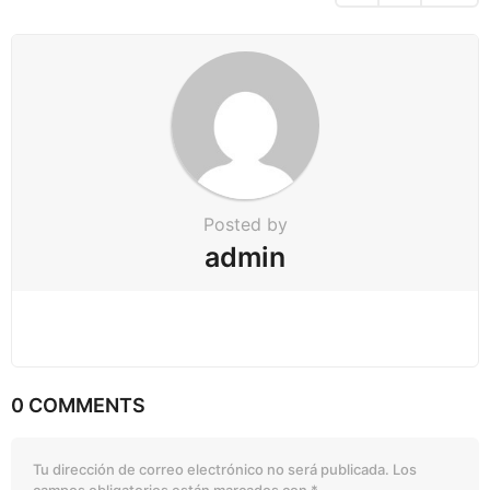
t
i
o
n
Posted by
admin
0 COMMENTS
Tu dirección de correo electrónico no será publicada.
Los
campos obligatorios están marcados con
*