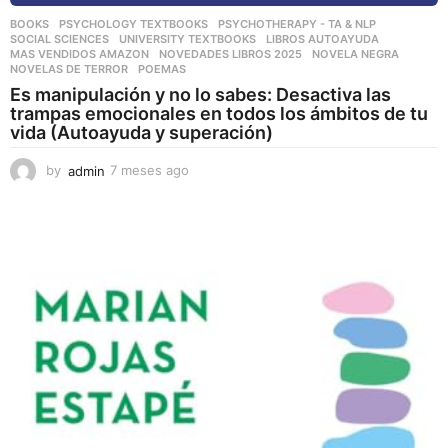
BOOKS
,
PSYCHOLOGY TEXTBOOKS
,
PSYCHOTHERAPY - TA & NLP
,
SOCIAL SCIENCES
,
UNIVERSITY TEXTBOOKS
LIBROS AUTOAYUDA
,
MAS VENDIDOS AMAZON
,
NOVEDADES LIBROS 2025
,
NOVELA NEGRA
,
NOVELAS DE TERROR
,
POEMAS
Es manipulación y no lo sabes: Desactiva las
trampas emocionales en todos los ámbitos de tu
vida (Autoayuda y superación)
by
admin
7 meses ago
7
m
e
s
e
s
a
g
o