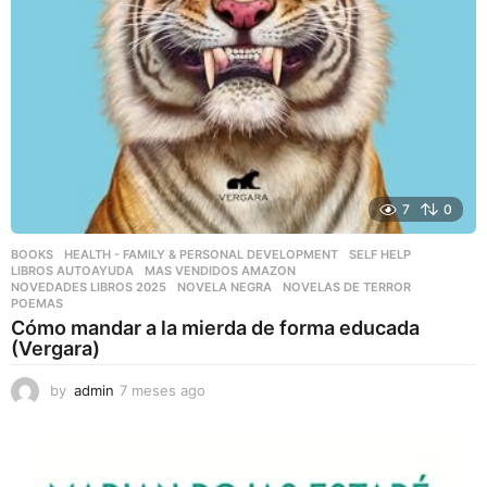
7
0
BOOKS
,
HEALTH - FAMILY & PERSONAL DEVELOPMENT
,
SELF HELP
LIBROS AUTOAYUDA
,
MAS VENDIDOS AMAZON
,
NOVEDADES LIBROS 2025
,
NOVELA NEGRA
,
NOVELAS DE TERROR
,
POEMAS
Cómo mandar a la mierda de forma educada
(Vergara)
by
admin
7 meses ago
7
m
e
s
e