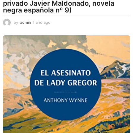
privado Javier Maldonado, novela
negra española nº 9)
by
admin
1 año ago
1
a
ñ
o
a
g
o