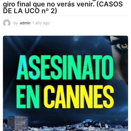
giro final que no verás venir. (CASOS
DE LA UCO nº 2)
by
admin
1 año ago
1
a
ñ
o
a
g
o