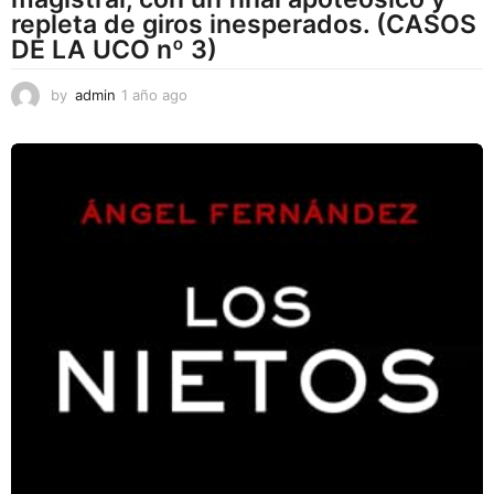
repleta de giros inesperados. (CASOS
DE LA UCO nº 3)
by
admin
1 año ago
1
a
ñ
o
a
g
o