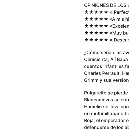
OPINIONES DE LOS
★★★★★ «¡Perfecto 
★★★★★ «A mis hijo
★★★★★ «Excelente p
★★★★★ «Muy buenos
★★★★★ «¡Deseando 
¿Cómo serían las ave
Cenicienta, Alí Bab
cuentos infantiles f
Charles Perrault, Ha
Grimm y sus version
Pulgarcito se pierde 
Blancanieves se enfr
Hamelín se lleva con
un multimillonario b
Roja; el emperador e
defenderse de los ab