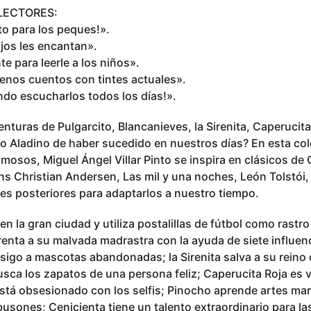
 LECTORES:
para los peques!».
s les encantan».
ara leerle a los niños».
 cuentos con tintes actuales».
escucharlos todos los días!».
nturas de Pulgarcito, Blancanieves, la Sirenita, Caperucita
á o Aladino de haber sucedido en nuestros días? En esta co
amosos, Miguel Ángel Villar Pinto se inspira en clásicos de 
ns Christian Andersen, Las mil y una noches, León Tolstói
es posteriores para adaptarlos a nuestro tiempo.
en la gran ciudad y utiliza postalillas de fútbol como rastro
enta a su malvada madrastra con la ayuda de siete influence
sigo a mascotas abandonadas; la Sirenita salva a su reino
usca los zapatos de una persona feliz; Caperucita Roja es v
stá obsesionado con los selfis; Pinocho aprende artes mar
usones; Cenicienta tiene un talento extraordinario para la