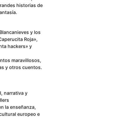
randes historias de
antasía.
«Blancanieves y los
«Caperucita Roja»,
nta hackers» y
entos maravillosos,
as y otros cuentos.
l, narrativa y
lers
 en la enseñanza,
 cultural europeo e