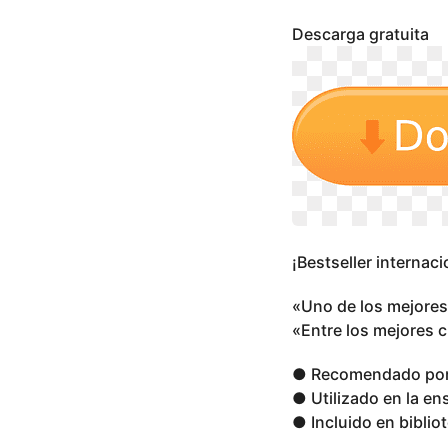
s
a
Descarga gratuita
g
o
¡Bestseller internaci
«Uno de los mejores 
«Entre los mejores 
● Recomendado por 
● Utilizado en la e
● Incluido en bibli