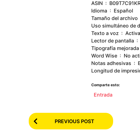
ASIN ‏ : ‎ B09T7C91K
Idioma ‏ : ‎ Español
T
Texto a voz ‏ : ‎ A
Lect
Word Wise ‏ : ‎ N
Notas 
Comparte esto:
Entrada
P
PREVIOUS POST
o
s