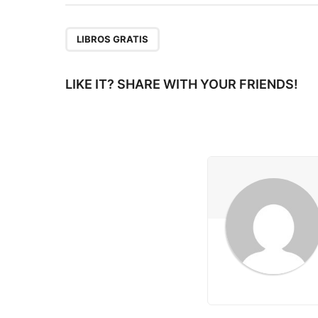
t
P
LIBROS GRATIS
a
g
LIKE IT? SHARE WITH YOUR FRIENDS!
i
n
a
t
i
o
n