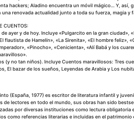
enta hackers; Aladino encuentra un móvil mágico… Y, así, g
 una renovada actualidad junto a toda su fuerza, magia y f
E CUENTOS:
s de ayer y de hoy. Incluye «Pulgarcito en la gran ciudad», 
El flautista de Hamelín», «La Sirenita», «El hombre feliz», 
emperador», «Pinocho», «Cenicienta», «Alí Babá y los cuare
maravilloso».
s (y no tan niños). Incluye Cuentos maravillosos: Tres cu
s, El bazar de los sueños, Leyendas de Arabia y Los nubit
into (España, 1977) es escritor de literatura infantil y juveni
s de lectores en todo el mundo, sus obras han sido bestsel
lizadas por diversas instituciones como lectura obligatoria
ios como referencias literarias e incluidas en el patrimonio