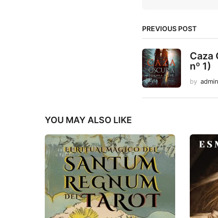
PREVIOUS POST
Caza 
nº 1)
by
admi
YOU MAY ALSO LIKE