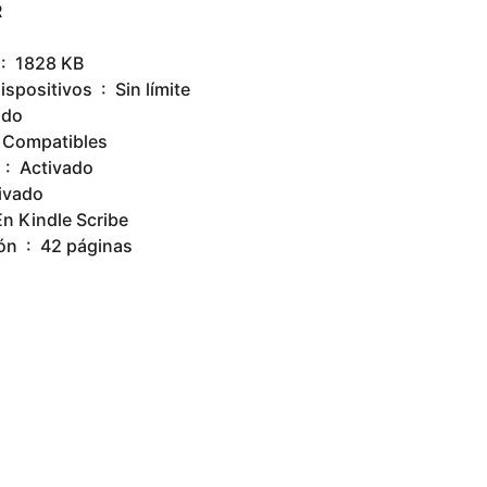
R
amaño del archivo ‏ : ‎ 1828 KB
Uso simultáneo de dispositivos ‏ : ‎ Sin límite
ctivado
or de pantalla ‏ : ‎ Compatibles
Tipografía mejorada ‏ : ‎ Activado
o activado
adhesivas ‏ : ‎ En Kindle Scribe
Longitud de impresión ‏ : ‎ 42 páginas