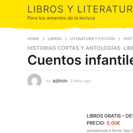
LIBROS Y LITERATU
Para los amantes de la lectura
HOME
LIBROS
LITERATURA Y FICCIÓN
HIST
HISTORIAS CORTAS Y ANTOLOGÍAS
,
LI
2
Cuentos infantil
a
ñ
o
s
admin
by
2 años ago
2
a
a
g
ñ
o
o
s
2
a
a
g
LIBROS GRATIS – D
ñ
o
PRECIO:
0,00€
o
(actualizado a fecha: Sep 