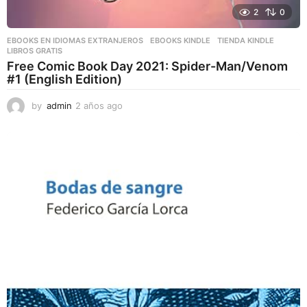
2
0
EBOOKS EN IDIOMAS EXTRANJEROS
,
EBOOKS KINDLE
,
TIENDA KINDLE
LIBROS GRATIS
Free Comic Book Day 2021: Spider-Man/Venom
#1 (English Edition)
by
admin
2 años ago
2
a
ñ
o
s
a
g
o