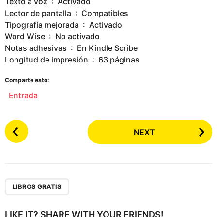
Texto a voz ‏ : ‎ Activado
Lector de pantalla ‏ : ‎ Compatibles
Tipografía mejorada ‏ : ‎ Activado
Word Wise ‏ : ‎ No activado
Notas adhesivas ‏ : ‎ En Kindle Scribe
Longitud de impresión ‏ : ‎ 63 páginas
Comparte esto:
Entrada
P
NEXT
o
s
t
P
a
LIBROS GRATIS
g
i
LIKE IT? SHARE WITH YOUR FRIENDS!