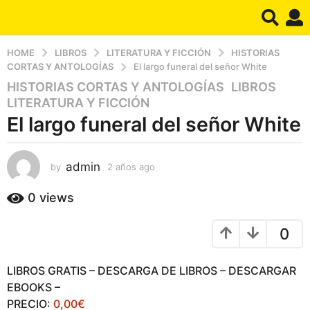
HOME
LIBROS
LITERATURA Y FICCIÓN
HISTORIAS
CORTAS Y ANTOLOGÍAS
El largo funeral del señor White
HISTORIAS CORTAS Y ANTOLOGÍAS
,
LIBROS
,
2
LITERATURA Y FICCIÓN
a
El largo funeral del señor White
ñ
o
s
admin
by
2 años ago
2
a
a
g
ñ
0
views
o
o
s
2
0
a
a
g
ñ
o
LIBROS GRATIS – DESCARGA DE LIBROS – DESCARGAR
o
EBOOKS –
s
PRECIO:
0,00€
a