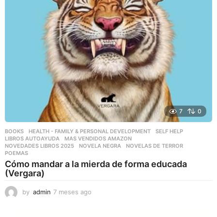
7
0
BOOKS
,
HEALTH - FAMILY & PERSONAL DEVELOPMENT
,
SELF HELP
LIBROS AUTOAYUDA
,
MAS VENDIDOS AMAZON
,
NOVEDADES LIBROS 2025
,
NOVELA NEGRA
,
NOVELAS DE TERROR
,
POEMAS
Cómo mandar a la mierda de forma educada
(Vergara)
by
admin
7 meses ago
7
m
e