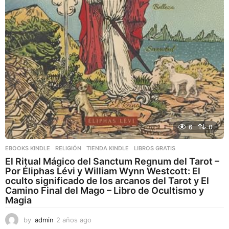
6
0
EBOOKS KINDLE
,
RELIGIÓN
,
TIENDA KINDLE
LIBROS GRATIS
El Ritual Mágico del Sanctum Regnum del Tarot –
Por Éliphas Lévi y William Wynn Westcott: El
oculto significado de los arcanos del Tarot y El
Camino Final del Mago – Libro de Ocultismo y
Magia
by
admin
2 años ago
2