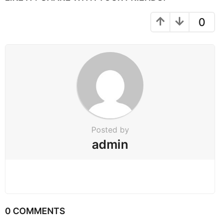
n
a
0
t
i
o
n
Posted by
admin
0 COMMENTS