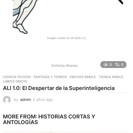
0
0
CIENCIA FICCIÓN - FANTASÍA Y TERROR
,
EBOOKS KINDLE
,
TIENDA KINDLE
LIBROS GRATIS
ALI 1.0: El Despertar de la Superinteligencia
by
admin
2 años ago
2
a
ñ
MORE FROM:
HISTORIAS CORTAS Y
o
ANTOLOGÍAS
s
a