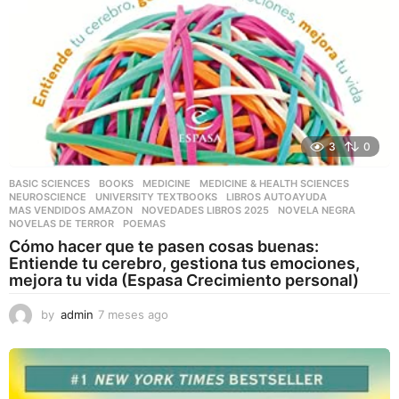
3
0
BASIC SCIENCES
,
BOOKS
,
MEDICINE
,
MEDICINE & HEALTH SCIENCES
,
NEUROSCIENCE
,
UNIVERSITY TEXTBOOKS
LIBROS AUTOAYUDA
,
MAS VENDIDOS AMAZON
,
NOVEDADES LIBROS 2025
,
NOVELA NEGRA
,
NOVELAS DE TERROR
,
POEMAS
Cómo hacer que te pasen cosas buenas:
Entiende tu cerebro, gestiona tus emociones,
mejora tu vida (Espasa Crecimiento personal)
by
admin
7 meses ago
7
m
e
s
e
s