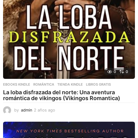
0
0
EBOOKS KINDLE
,
ROMÁNTICA
,
TIENDA KINDLE
LIBROS GRATIS
La loba disfrazada del norte: Una aventura
romántica de vikingos (Vikingos Romantica)
by
admin
2 años ago
2
a
ñ
o
s