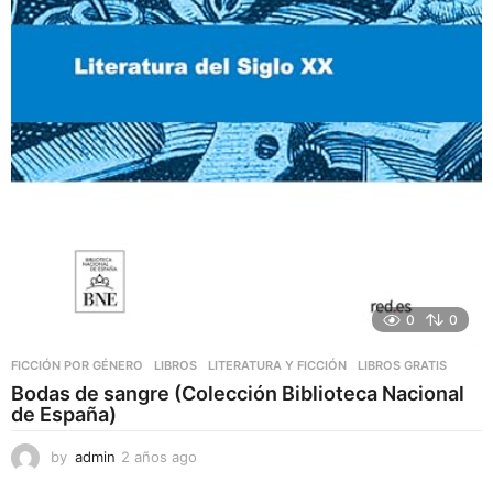
0
0
FICCIÓN POR GÉNERO
,
LIBROS
,
LITERATURA Y FICCIÓN
LIBROS GRATIS
Bodas de sangre (Colección Biblioteca Nacional
de España)
by
admin
2 años ago
2
a