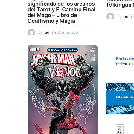
significado de los arcanos
(Vikingos
del Tarot y El Camino Final
del Mago – Libro de
by
admi
Ocultismo y Magia
by
admin
2 años ago
2
a
ñ
o
s
a
g
o