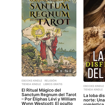
6
0
EBOOKS KINDLE
,
RELIGIÓN
,
TIENDA KINDLE
LIBROS GRATIS
EBOOKS KINDLE
El Ritual Mágico del
TIENDA KINDLE
Sanctum Regnum del Tarot
La loba di
– Por Éliphas Lévi y William
norte: Una
Wynn Westcott: El oculto
romántica 