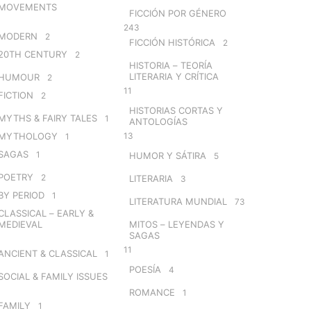
MOVEMENTS
FICCIÓN POR GÉNERO
243
MODERN
2
FICCIÓN HISTÓRICA
2
20TH CENTURY
2
HISTORIA – TEORÍA
LITERARIA Y CRÍTICA
HUMOUR
2
11
FICTION
2
HISTORIAS CORTAS Y
MYTHS & FAIRY TALES
1
ANTOLOGÍAS
MYTHOLOGY
13
1
SAGAS
1
HUMOR Y SÁTIRA
5
POETRY
2
LITERARIA
3
BY PERIOD
1
LITERATURA MUNDIAL
73
CLASSICAL – EARLY &
MEDIEVAL
MITOS – LEYENDAS Y
SAGAS
11
ANCIENT & CLASSICAL
1
POESÍA
4
SOCIAL & FAMILY ISSUES
ROMANCE
1
FAMILY
1