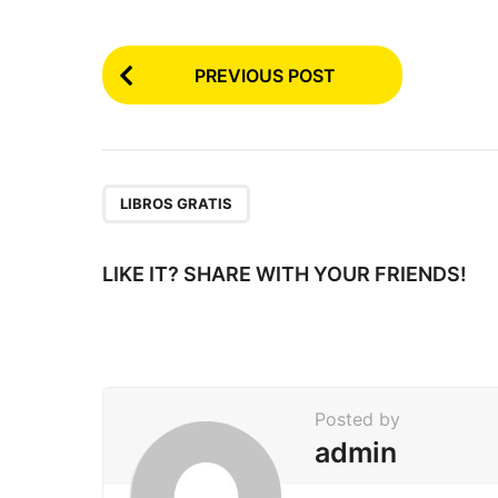
P
PREVIOUS POST
o
s
t
P
LIBROS GRATIS
a
g
LIKE IT? SHARE WITH YOUR FRIENDS!
i
n
a
t
Posted by
i
admin
o