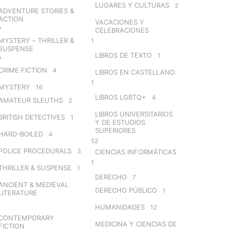
LUGARES Y CULTURAS
2
ADVENTURE STORIES &
ACTION
VACACIONES Y
7
CELEBRACIONES
MYSTERY – THRILLER &
1
SUSPENSE
LIBROS DE TEXTO
1
7
CRIME FICTION
4
LIBROS EN CASTELLANO
1
MYSTERY
16
LIBROS LGBTQ+
4
AMATEUR SLEUTHS
2
LIBROS UNIVERSITARIOS
BRITISH DETECTIVES
1
Y DE ESTUDIOS
SUPERIORES
HARD-BOILED
4
52
POLICE PROCEDURALS
3
CIENCIAS INFORMÁTICAS
1
THRILLER & SUSPENSE
1
DERECHO
7
ANCIENT & MEDIEVAL
DERECHO PÚBLICO
1
LITERATURE
HUMANIDADES
12
CONTEMPORARY
MEDICINA Y CIENCIAS DE
FICTION