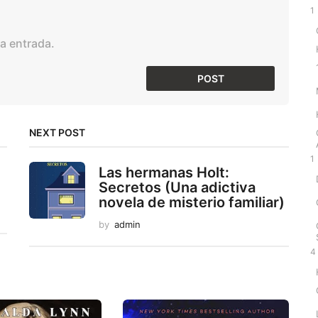
1
a entrada.
NEXT POST
1
Las hermanas Holt:
Secretos (Una adictiva
novela de misterio familiar)
by
admin
4