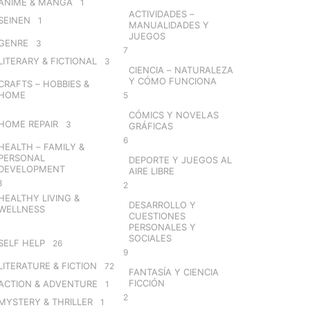
ANIME & MANGA
1
ACTIVIDADES –
SEINEN
1
MANUALIDADES Y
JUEGOS
GENRE
3
7
LITERARY & FICTIONAL
3
CIENCIA – NATURALEZA
Y CÓMO FUNCIONA
CRAFTS – HOBBIES &
HOME
5
CÓMICS Y NOVELAS
HOME REPAIR
3
GRÁFICAS
6
HEALTH – FAMILY &
PERSONAL
DEPORTE Y JUEGOS AL
DEVELOPMENT
AIRE LIBRE
8
2
HEALTHY LIVING &
DESARROLLO Y
WELLNESS
CUESTIONES
PERSONALES Y
SOCIALES
SELF HELP
26
9
LITERATURE & FICTION
72
FANTASÍA Y CIENCIA
FICCIÓN
ACTION & ADVENTURE
1
2
MYSTERY & THRILLER
1