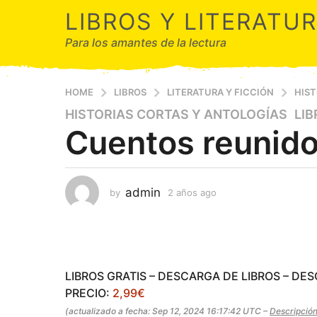
LIBROS Y LITERATU
Para los amantes de la lectura
HOME
LIBROS
LITERATURA Y FICCIÓN
HIST
HISTORIAS CORTAS Y ANTOLOGÍAS
,
LI
2
Cuentos reunido
a
ñ
o
s
admin
by
2 años ago
2
a
a
g
ñ
o
o
s
2
a
a
g
LIBROS GRATIS – DESCARGA DE LIBROS – DE
ñ
o
PRECIO:
2,99€
o
(actualizado a fecha: Sep 12, 2024 16:17:42 UTC –
Descripció