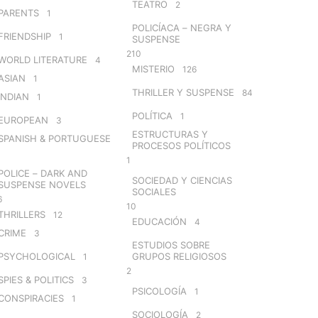
TEATRO
2
PARENTS
1
POLICÍACA – NEGRA Y
FRIENDSHIP
1
SUSPENSE
210
WORLD LITERATURE
4
MISTERIO
126
ASIAN
1
THRILLER Y SUSPENSE
84
INDIAN
1
POLÍTICA
1
EUROPEAN
3
ESTRUCTURAS Y
SPANISH & PORTUGUESE
PROCESOS POLÍTICOS
1
POLICE – DARK AND
SOCIEDAD Y CIENCIAS
SUSPENSE NOVELS
SOCIALES
6
10
THRILLERS
12
EDUCACIÓN
4
CRIME
3
ESTUDIOS SOBRE
PSYCHOLOGICAL
GRUPOS RELIGIOSOS
1
2
SPIES & POLITICS
3
PSICOLOGÍA
1
CONSPIRACIES
1
SOCIOLOGÍA
2