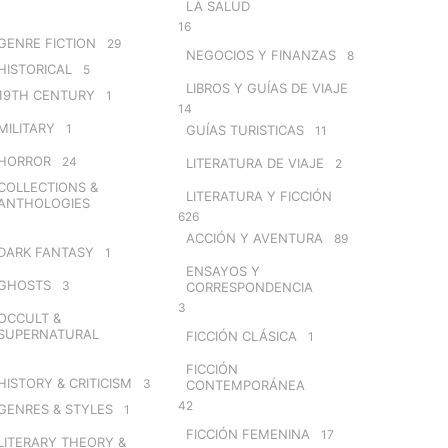
LA SALUD
16
GENRE FICTION
29
NEGOCIOS Y FINANZAS
8
HISTORICAL
5
LIBROS Y GUÍAS DE VIAJE
19TH CENTURY
1
14
MILITARY
1
GUÍAS TURISTICAS
11
HORROR
24
LITERATURA DE VIAJE
2
COLLECTIONS &
LITERATURA Y FICCIÓN
ANTHOLOGIES
626
ACCIÓN Y AVENTURA
89
DARK FANTASY
1
ENSAYOS Y
GHOSTS
3
CORRESPONDENCIA
3
OCCULT &
SUPERNATURAL
FICCIÓN CLÁSICA
1
FICCIÓN
HISTORY & CRITICISM
3
CONTEMPORÁNEA
42
GENRES & STYLES
1
FICCIÓN FEMENINA
17
LITERARY THEORY &