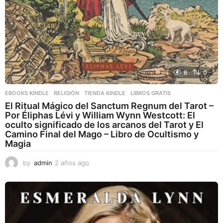
6
0
EBOOKS KINDLE
,
RELIGIÓN
,
TIENDA KINDLE
LIBROS GRATIS
El Ritual Mágico del Sanctum Regnum del Tarot –
Por Éliphas Lévi y William Wynn Westcott: El
oculto significado de los arcanos del Tarot y El
Camino Final del Mago – Libro de Ocultismo y
Magia
by
admin
2 años ago
2
a
ñ
o
s
a
g