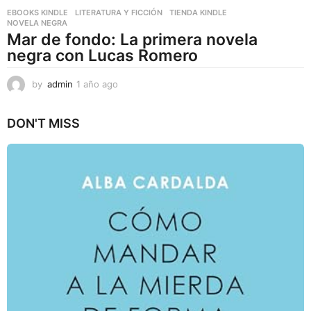
EBOOKS KINDLE
,
LITERATURA Y FICCIÓN
,
TIENDA KINDLE
NOVELA NEGRA
Mar de fondo: La primera novela
negra con Lucas Romero
by
admin
1 año ago
1
a
ñ
DON'T MISS
o
a
g
o