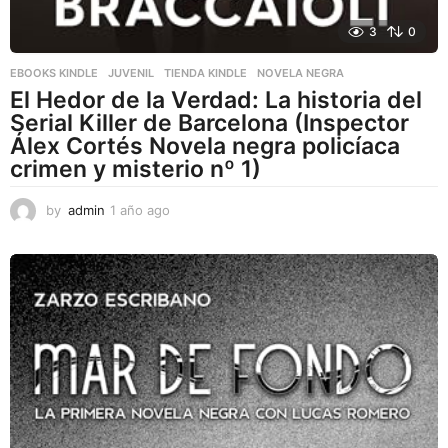
3
0
EBOOKS KINDLE
,
JUVENIL
,
TIENDA KINDLE
NOVELA NEGRA
El Hedor de la Verdad: La historia del
Serial Killer de Barcelona (Inspector
Álex Cortés Novela negra policíaca
crimen y misterio nº 1)
by
admin
1 año ago
1
a
ñ
o
a
g
o