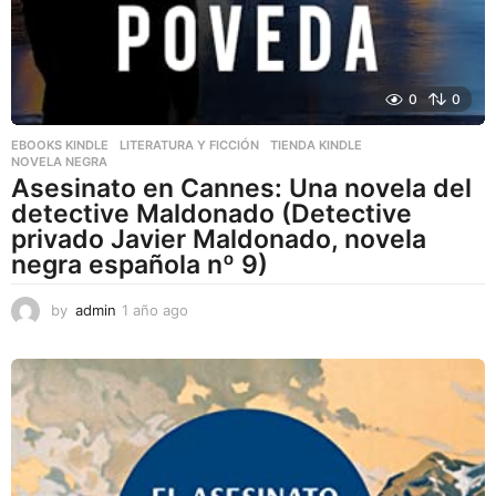
0
0
EBOOKS KINDLE
,
LITERATURA Y FICCIÓN
,
TIENDA KINDLE
NOVELA NEGRA
Asesinato en Cannes: Una novela del
detective Maldonado (Detective
privado Javier Maldonado, novela
negra española nº 9)
by
admin
1 año ago
1
a
ñ
o
a
g
o