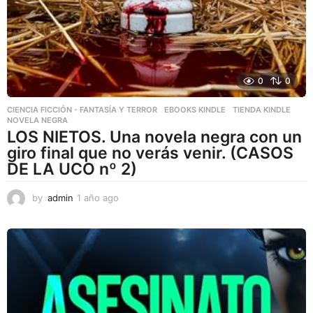
0
0
CIENCIA FICCIÓN - FANTASÍA Y TERROR
,
EBOOKS KINDLE
,
TIENDA KINDLE
NOVELA NEGRA
LOS NIETOS. Una novela negra con un
giro final que no verás venir. (CASOS
DE LA UCO nº 2)
by
admin
1 año ago
1
a
ñ
o
a
g
o