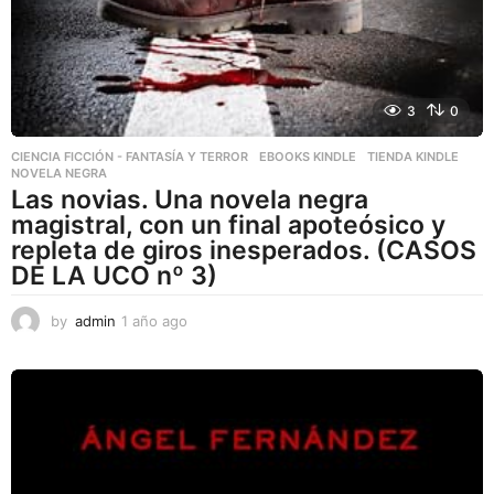
3
0
CIENCIA FICCIÓN - FANTASÍA Y TERROR
,
EBOOKS KINDLE
,
TIENDA KINDLE
NOVELA NEGRA
Las novias. Una novela negra
magistral, con un final apoteósico y
repleta de giros inesperados. (CASOS
DE LA UCO nº 3)
by
admin
1 año ago
1
a
ñ
o
a
g
o