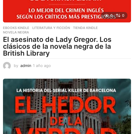
0
0
EBOOKS KINDLE
,
LITERATURA Y FICCIÓN
,
TIENDA KINDLE
NOVELA NEGRA
El asesinato de Lady Gregor. Los
clásicos de la novela negra de la
British Library
by
admin
1 año ago
1
a
ñ
o
a
g
o