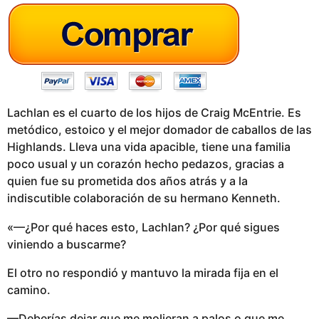
g
o
Lachlan es el cuarto de los hijos de Craig McEntrie. Es
metódico, estoico y el mejor domador de caballos de las
Highlands. Lleva una vida apacible, tiene una familia
poco usual y un corazón hecho pedazos, gracias a
quien fue su prometida dos años atrás y a la
indiscutible colaboración de su hermano Kenneth.
«—¿Por qué haces esto, Lachlan? ¿Por qué sigues
viniendo a buscarme?
El otro no respondió y mantuvo la mirada fija en el
camino.
—Deberías dejar que me molieran a palos o que me