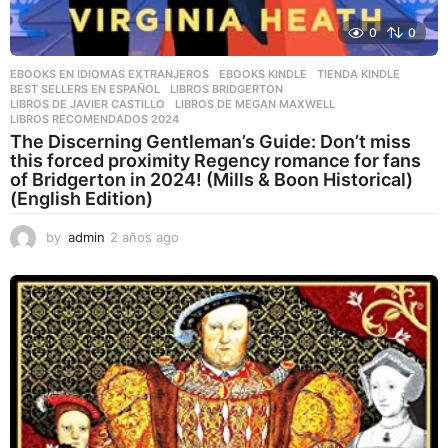
0
0
EBOOKS EN IDIOMAS EXTRANJEROS
,
EBOOKS KINDLE
,
TIENDA KINDLE
BEST SELLERS EN ESPAÑOL
,
LIBROS BRIDGERTON
,
LIBROS DE JAVIER CASTILLO
,
LIBROS DE MEGAN MAXWELL
,
LIBROS RECOMENDADOS 2024
The Discerning Gentleman’s Guide: Don’t miss
this forced proximity Regency romance for fans
of Bridgerton in 2024! (Mills & Boon Historical)
(English Edition)
by
admin
2 años ago
2
a
ñ
o
s
a
g
o