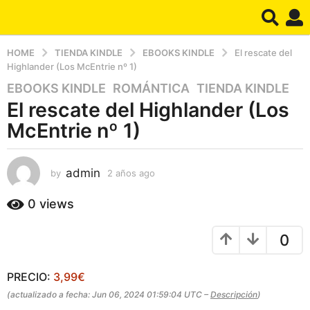
HOME
TIENDA KINDLE
EBOOKS KINDLE
El rescate del
Highlander (Los McEntrie nº 1)
EBOOKS KINDLE
,
ROMÁNTICA
,
TIENDA KINDLE
2
El rescate del Highlander (Los
a
ñ
McEntrie nº 1)
o
s
a
admin
by
2 años ago
2
a
g
ñ
0
views
o
o
2
s
a
0
a
g
ñ
o
o
PRECIO:
3,99€
s
(actualizado a fecha: Jun 06, 2024 01:59:04 UTC –
Descripción
)
a