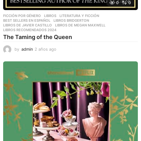
0
0
FICCIÓN POR GÉNERO
,
LIBROS
,
LITERATURA Y FICCIÓN
BEST SELLERS EN ESPAÑOL
,
LIBROS BRIDGERTON
,
LIBROS DE JAVIER CASTILLO
,
LIBROS DE MEGAN MAXWELL
,
LIBROS RECOMENDADOS 2024
The Taming of the Queen
by
admin
2 años ago
2
a
ñ
o
s
a
g
o