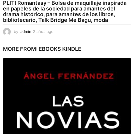
PLITI Romantasy – Bolsa de maquillaje inspirada
en papeles de la sociedad para amantes del
drama histórico, para amantes de los libros,
bibliotecario, Talk Bridge Me Bagu, moda
by
admin
2 años ago
2
a
ñ
MORE FROM:
EBOOKS KINDLE
o
s
a
g
o