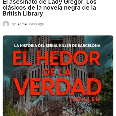
El asesinato de Lady Gregor. Los
clásicos de la novela negra de la
British Library
by
admin
1 año ago
1
a
ñ
o
a
g
o