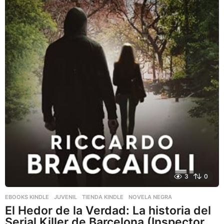
3
0
EBOOKS KINDLE
,
JUVENIL
,
TIENDA KINDLE
NOVELA NEGRA
El Hedor de la Verdad: La historia del
Serial Killer de Barcelona (Inspector