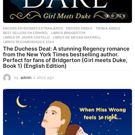
0
0
EBOOKS EN IDIOMAS EXTRANJEROS
,
EBOOKS KINDLE
,
TIENDA KINDLE
BEST SELLERS EN ESPAÑOL
,
LIBROS BRIDGERTON
,
LIBROS DE JAVIER CASTILLO
,
LIBROS DE MEGAN MAXWELL
,
LIBROS RECOMENDADOS 2024
The Duchess Deal: A stunning Regency romance
from the New York Times bestselling author.
Perfect for fans of Bridgerton (Girl meets Duke,
Book 1) (English Edition)
by
admin
2 años ago
2
a
ñ
o
s
a
g
o