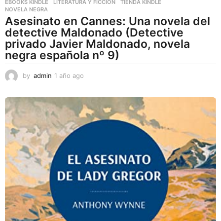
EBOOKS KINDLE
,
LITERATURA Y FICCIÓN
,
TIENDA KINDLE
NOVELA NEGRA
Asesinato en Cannes: Una novela del
detective Maldonado (Detective
privado Javier Maldonado, novela
negra española nº 9)
by
admin
1 año ago
1
a
ñ
o
a
g
o