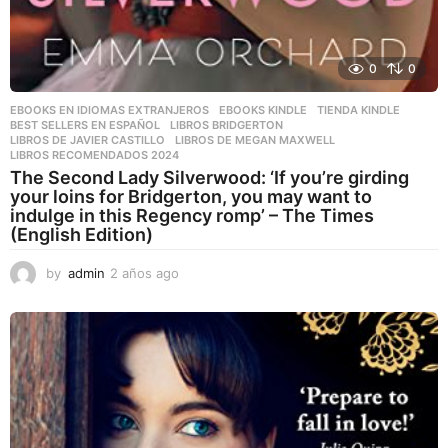
0
0
EBOOKS EN IDIOMAS EXTRANJEROS
,
EBOOKS KINDLE
,
TIENDA KINDLE
BEST SELLERS EN ESPAÑOL
,
LIBROS BRIDGERTON
,
LIBROS DE JAVIER CASTILLO
,
LIBROS DE MEGAN MAXWELL
,
LIBROS RECOMENDADOS 2024
The Second Lady Silverwood: ‘If you’re girding
your loins for Bridgerton, you may want to
indulge in this Regency romp’ – The Times
(English Edition)
by
admin
2 años ago
2
a
ñ
o
s
a
g
o