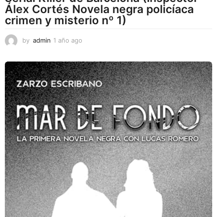
Álex Cortés Novela negra policíaca
crimen y misterio nº 1)
by
admin
1 año ago
1
a
ñ
o
a
g
o