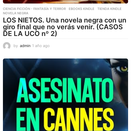
CIENCIA FICCIÓN - FANTASÍA Y TERROR
,
EBOOKS KINDLE
,
TIENDA KINDLE
NOVELA NEGRA
LOS NIETOS. Una novela negra con un
giro final que no verás venir. (CASOS
DE LA UCO nº 2)
by
admin
1 año ago
1
a
ñ
o
a
g
o