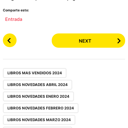
Comparte esto:
Entrada
P
NEXT
o
s
t
P
,
,
,
,
,
,
,
,
,
a
LIBROS MAS VENDIDOS 2024
g
LIBROS NOVEDADES ABRIL 2024
i
n
LIBROS NOVEDADES ENERO 2024
a
LIBROS NOVEDADES FEBRERO 2024
t
i
LIBROS NOVEDADES MARZO 2024
o