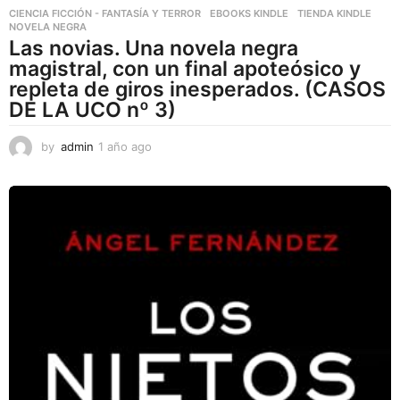
CIENCIA FICCIÓN - FANTASÍA Y TERROR
,
EBOOKS KINDLE
,
TIENDA KINDLE
NOVELA NEGRA
Las novias. Una novela negra
magistral, con un final apoteósico y
repleta de giros inesperados. (CASOS
DE LA UCO nº 3)
by
admin
1 año ago
1
a
ñ
o
a
g
o