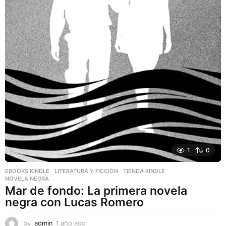
1
0
EBOOKS KINDLE
,
LITERATURA Y FICCIÓN
,
TIENDA KINDLE
NOVELA NEGRA
Mar de fondo: La primera novela
negra con Lucas Romero
by
admin
1 año ago
1