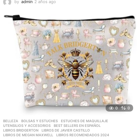
by
admin
2 años ago
2
a
ñ
o
s
a
g
o
0
0
BELLEZA
,
BOLSAS Y ESTUCHES
,
ESTUCHES DE MAQUILLAJE
,
UTENSILIOS Y ACCESORIOS
BEST SELLERS EN ESPAÑOL
,
LIBROS BRIDGERTON
,
LIBROS DE JAVIER CASTILLO
,
LIBROS DE MEGAN MAXWELL
,
LIBROS RECOMENDADOS 2024