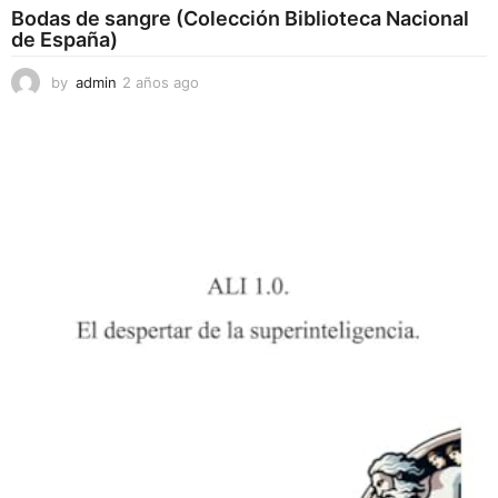
Bodas de sangre (Colección Biblioteca Nacional
de España)
by
admin
2 años ago
2
a
ñ
o
s
a
g
o