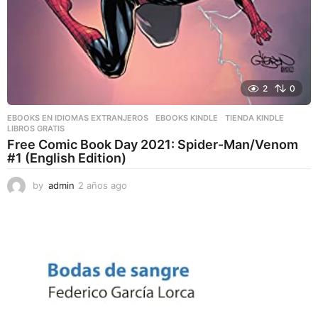
2
0
EBOOKS EN IDIOMAS EXTRANJEROS
,
EBOOKS KINDLE
,
TIENDA KINDLE
LIBROS GRATIS
Free Comic Book Day 2021: Spider-Man/Venom
#1 (English Edition)
by
admin
2 años ago
2
a
ñ
o
s
a
g
o