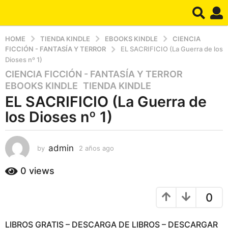
HOME
TIENDA KINDLE
EBOOKS KINDLE
CIENCIA
FICCIÓN - FANTASÍA Y TERROR
EL SACRIFICIO (La Guerra de los
Dioses nº 1)
CIENCIA FICCIÓN - FANTASÍA Y TERROR
,
2
EBOOKS KINDLE
,
TIENDA KINDLE
a
EL SACRIFICIO (La Guerra de
ñ
o
los Dioses nº 1)
s
a
admin
g
by
2 años ago
2
a
o
ñ
0
views
2
o
a
s
0
a
ñ
g
o
o
s
LIBROS GRATIS – DESCARGA DE LIBROS – DESCARGAR