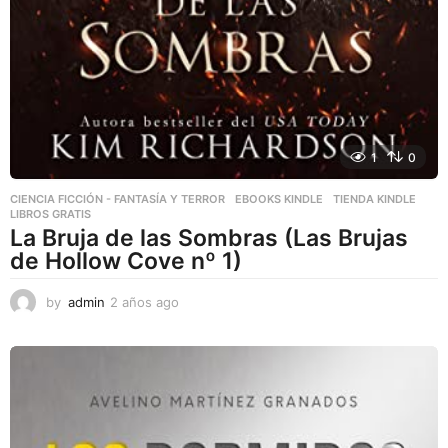
1
0
CIENCIA FICCIÓN - FANTASÍA Y TERROR
,
EBOOKS KINDLE
,
TIENDA KINDLE
LIBROS GRATIS
La Bruja de las Sombras (Las Brujas
de Hollow Cove nº 1)
by
admin
2 años ago
2
a
ñ
o
s
a
g
o