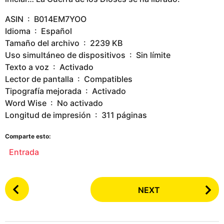
ASIN ‏ : ‎ B014EM7YOO
Idioma ‏ : ‎ Español
Tamaño del archivo ‏ : ‎ 2239 KB
Uso simultáneo de dispositivos ‏ : ‎ Sin límite
Texto a voz ‏ : ‎ Activado
Lector de pantalla ‏ : ‎ Compatibles
Tipografía mejorada ‏ : ‎ Activado
Word Wise ‏ : ‎ No activado
Longitud de impresión ‏ : ‎ 311 páginas
Comparte esto:
Entrada
P
NEXT
o
s
t