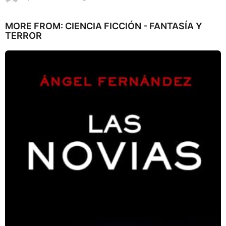
a
ñ
MORE FROM:
CIENCIA FICCIÓN - FANTASÍA Y
o
TERROR
s
a
g
o