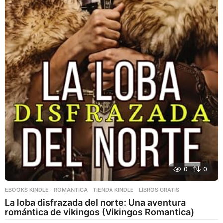
0
0
EBOOKS KINDLE
,
ROMÁNTICA
,
TIENDA KINDLE
LIBROS GRATIS
La loba disfrazada del norte: Una aventura
romántica de vikingos (Vikingos Romantica)