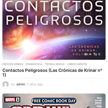
4
0
EBOOKS KINDLE
,
ROMÁNTICA
,
TIENDA KINDLE
LIBROS GRATIS
Contactos Peligrosos (Las Crónicas de Krinar nº
1)
by
admin
2 años ago
2
a
ñ
o
s
a