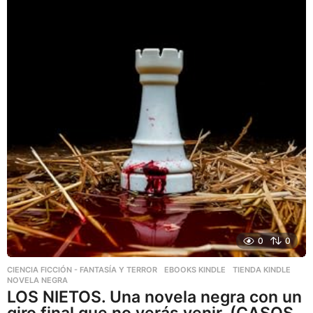
0
0
CIENCIA FICCIÓN - FANTASÍA Y TERROR
,
EBOOKS KINDLE
,
TIENDA KINDLE
NOVELA NEGRA
LOS NIETOS. Una novela negra con un