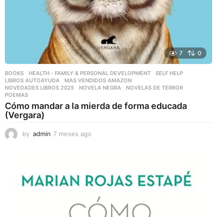
7
0
BOOKS
,
HEALTH - FAMILY & PERSONAL DEVELOPMENT
,
SELF HELP
LIBROS AUTOAYUDA
,
MAS VENDIDOS AMAZON
,
NOVEDADES LIBROS 2025
,
NOVELA NEGRA
,
NOVELAS DE TERROR
,
POEMAS
Cómo mandar a la mierda de forma educada
(Vergara)
by
admin
7 meses ago
7
m
e
s
e
s
a
g
o