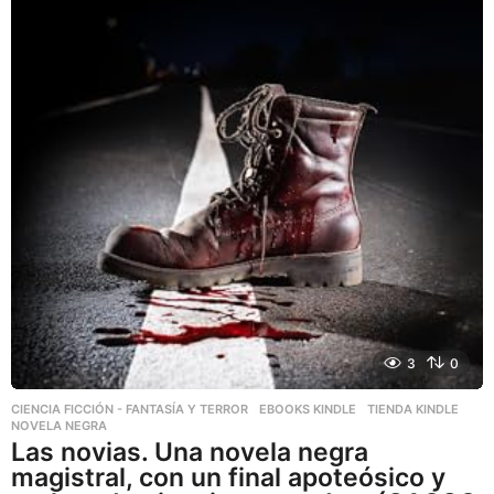
3
0
CIENCIA FICCIÓN - FANTASÍA Y TERROR
,
EBOOKS KINDLE
,
TIENDA KINDLE
NOVELA NEGRA
Las novias. Una novela negra
magistral, con un final apoteósico y