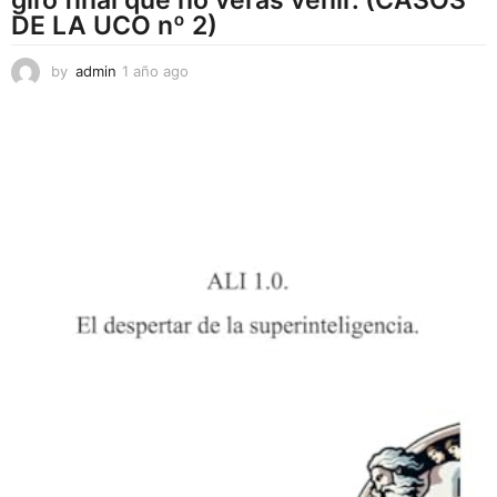
giro final que no verás venir. (CASOS
DE LA UCO nº 2)
by
admin
1 año ago
1
a
ñ
o
a
g
o