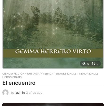
0
0
CIENCIA FICCIÓN - FANTASÍA Y TERROR
,
EBOOKS KINDLE
,
TIENDA KINDLE
LIBROS GRATIS
El encuentro
by
admin
2 años ago
2
a
ñ
o