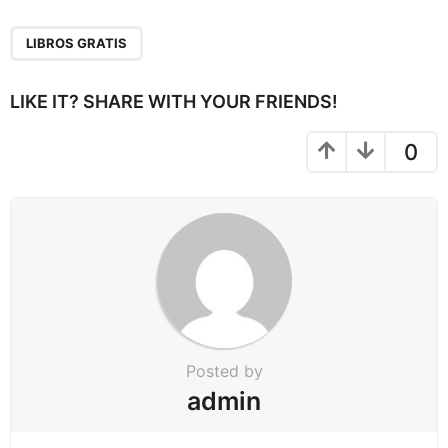
P
a
LIBROS GRATIS
g
i
LIKE IT? SHARE WITH YOUR FRIENDS!
n
a
0
t
i
o
n
Posted by
admin