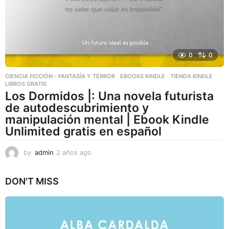
0
0
CIENCIA FICCIÓN - FANTASÍA Y TERROR
,
EBOOKS KINDLE
,
TIENDA KINDLE
LIBROS GRATIS
Los Dormidos |: Una novela futurista
de autodescubrimiento y
manipulación mental | Ebook Kindle
Unlimited gratis en español
by
admin
2 años ago
2
a
ñ
DON'T MISS
o
s
a
g
o