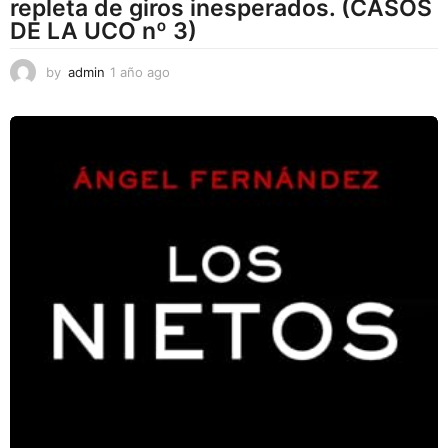
repleta de giros inesperados. (CASOS
DE LA UCO nº 3)
by
admin
1 año ago
1
a
ñ
o
a
g
o