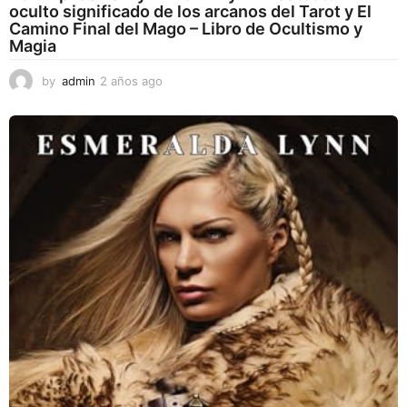
oculto significado de los arcanos del Tarot y El
Camino Final del Mago – Libro de Ocultismo y
Magia
by
admin
2 años ago
2
a
ñ
o
s
a
g
o