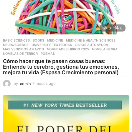
3
0
BASIC SCIENCES
,
BOOKS
,
MEDICINE
,
MEDICINE & HEALTH SCIENCES
,
NEUROSCIENCE
,
UNIVERSITY TEXTBOOKS
LIBROS AUTOAYUDA
,
MAS VENDIDOS AMAZON
,
NOVEDADES LIBROS 2025
,
NOVELA NEGRA
,
NOVELAS DE TERROR
,
POEMAS
Cómo hacer que te pasen cosas buenas:
Entiende tu cerebro, gestiona tus emociones,
mejora tu vida (Espasa Crecimiento personal)
by
admin
7 meses ago
7
m
e
s
e
s
a
g
o