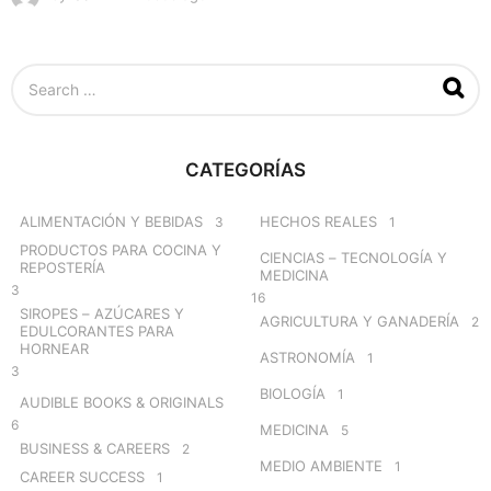
m
e
s
S
e
e
s
a
a
r
g
c
o
CATEGORÍAS
h
f
o
ALIMENTACIÓN Y BEBIDAS
HECHOS REALES
3
1
r
PRODUCTOS PARA COCINA Y
CIENCIAS – TECNOLOGÍA Y
:
REPOSTERÍA
MEDICINA
3
16
SIROPES – AZÚCARES Y
AGRICULTURA Y GANADERÍA
2
EDULCORANTES PARA
HORNEAR
ASTRONOMÍA
1
3
BIOLOGÍA
1
AUDIBLE BOOKS & ORIGINALS
6
MEDICINA
5
BUSINESS & CAREERS
2
MEDIO AMBIENTE
1
CAREER SUCCESS
1