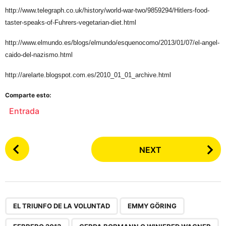
http://www.telegraph.co.uk/history/world-war-two/9859294/Hitlers-food-
taster-speaks-of-Fuhrers-vegetarian-diet.html
http://www.elmundo.es/blogs/elmundo/esquenocomo/2013/01/07/el-angel-
caido-del-nazismo.html
http://arelarte.blogspot.com.es/2010_01_01_archive.html
Comparte esto:
Entrada
P
NEXT
o
s
t
P
,
,
,
,
,
,
,
,
,
,
,
,
,
,
,
,
a
EL TRIUNFO DE LA VOLUNTAD
EMMY GÖRING
g