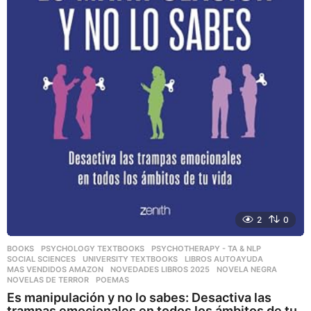
2
0
BOOKS
,
PSYCHOLOGY TEXTBOOKS
,
PSYCHOTHERAPY - TA & NLP
,
SOCIAL SCIENCES
,
UNIVERSITY TEXTBOOKS
LIBROS AUTOAYUDA
,
MAS VENDIDOS AMAZON
,
NOVEDADES LIBROS 2025
,
NOVELA NEGRA
,
NOVELAS DE TERROR
,
POEMAS
Es manipulación y no lo sabes: Desactiva las
trampas emocionales en todos los ámbitos de tu