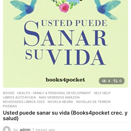
4
0
BOOKS
,
HEALTH - FAMILY & PERSONAL DEVELOPMENT
,
SELF HELP
LIBROS AUTOAYUDA
,
MAS VENDIDOS AMAZON
,
NOVEDADES LIBROS 2025
,
NOVELA NEGRA
,
NOVELAS DE TERROR
,
POEMAS
Usted puede sanar su vida (Books4pocket crec. y
salud)
by
admin
7 meses ago
7