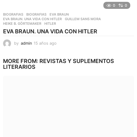
0
0
BIOGRAFIAS
BIOGRAFIAS
,
EVA BRAUN
,
EVA BRAUN. UNA VIDA CON HITLER
,
GUILLEM SANS MORA
,
HEIKE B. GÖRTEMAKER
,
HITLER
EVA BRAUN. UNA VIDA CON HITLER
by
admin
15 años ago
1
5
a
MORE FROM:
REVISTAS Y SUPLEMENTOS
ñ
LITERARIOS
o
s
a
g
o