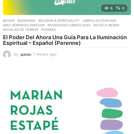
6
0
BOOKS
,
BUDDHISM
,
RELIGION & SPIRITUALITY
LIBROS AUTOAYUDA
,
MAS VENDIDOS AMAZON
,
NOVEDADES LIBROS 2025
,
NOVELA NEGRA
,
NOVELAS DE TERROR
,
POEMAS
El Poder Del Ahora Una Guía Para La Iluminación
Espiritual – Español (Perenne)
by
admin
7 meses ago
7
m
e
s
e
s
a
g
o