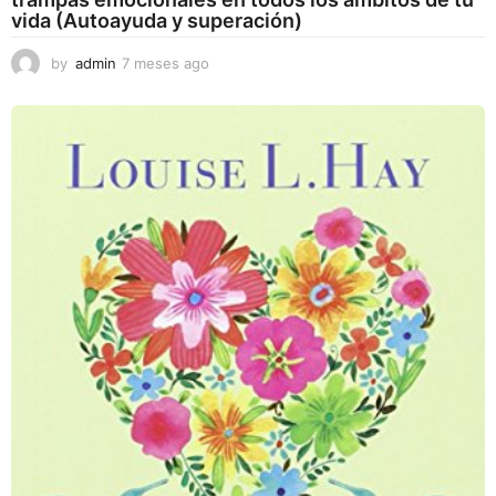
vida (Autoayuda y superación)
by
admin
7 meses ago
7
m
e
s
e
s
a
g
o