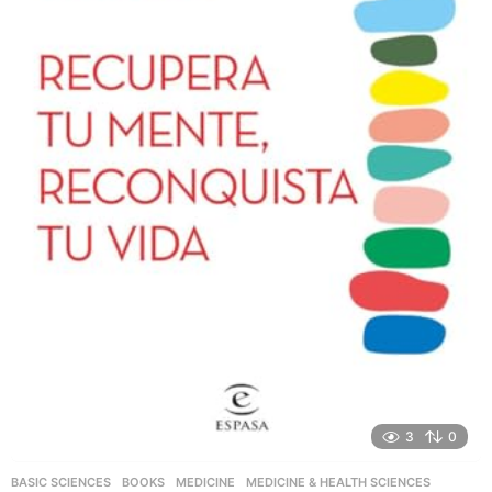
3
0
BASIC SCIENCES
,
BOOKS
,
MEDICINE
,
MEDICINE & HEALTH SCIENCES
,