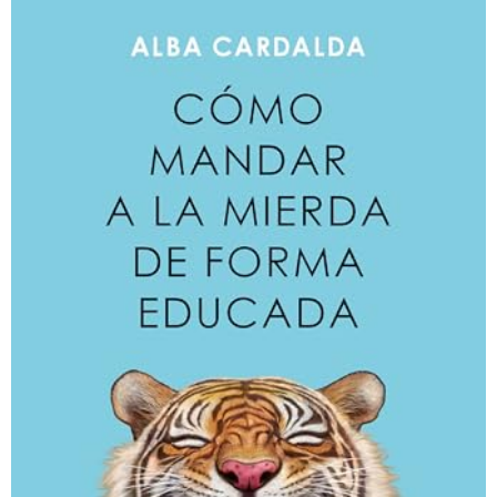
a
g
o