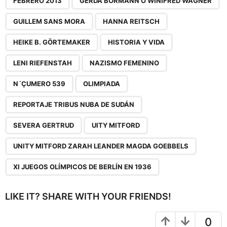
FEBRERO 2013
GERDA BORMANN O WINIFRED WAGNER
i
n
GUILLEM SANS MORA
HANNA REITSCH
a
HEIKE B. GÖRTEMAKER
HISTORIA Y VIDA
t
i
LENI RIEFENSTAH
NAZISMO FEMENINO
o
N´ÇUMERO 539
OLIMPIADA
n
REPORTAJE TRIBUS NUBA DE SUDÁN
SEVERA GERTRUD
UITY MITFORD
UNITY MITFORD ZARAH LEANDER MAGDA GOEBBELS
XI JUEGOS OLÍMPICOS DE BERLÍN EN 1936
LIKE IT? SHARE WITH YOUR FRIENDS!
0