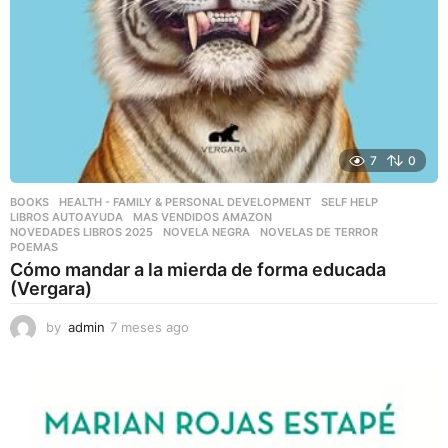
7
0
BOOKS
,
HEALTH - FAMILY & PERSONAL DEVELOPMENT
,
SELF HELP
LIBROS AUTOAYUDA
,
MAS VENDIDOS AMAZON
,
NOVEDADES LIBROS 2025
,
NOVELA NEGRA
,
NOVELAS DE TERROR
,
POEMAS
Cómo mandar a la mierda de forma educada
(Vergara)
by
admin
7 meses ago
7
m
e
s
e
s
a