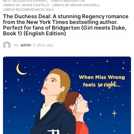
BEST SELLERS EN ESPAÑOL
,
LIBROS BRIDGERTON
,
LIBROS DE JAVIER CASTILLO
,
LIBROS DE MEGAN MAXWELL
,
LIBROS RECOMENDADOS 2024
The Duchess Deal: A stunning Regency romance
from the New York Times bestselling author.
Perfect for fans of Bridgerton (Girl meets Duke,
Book 1) (English Edition)
by
admin
2 años ago
2
a
ñ
o
s
a
g
o