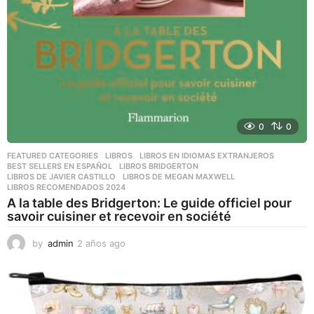
0
0
FEATURED CATEGORIES
,
LIBROS
,
LIBROS EN IDIOMAS EXTRANJEROS
BEST SELLERS EN ESPAÑOL
,
LIBROS BRIDGERTON
,
LIBROS DE JAVIER CASTILLO
,
LIBROS DE MEGAN MAXWELL
,
LIBROS RECOMENDADOS 2024
A la table des Bridgerton: Le guide officiel pour
savoir cuisiner et recevoir en société
by
admin
2 años ago
2
a
ñ
o
s
a