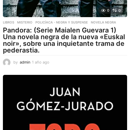
0
0
LIBROS
,
MISTERIO
,
POLICÍACA - NEGRA Y SUSPENSE
NOVELA NEGRA
Pandora: (Serie Maialen Guevara 1)
Una novela negra de la nueva «Euskal
noir», sobre una inquietante trama de
pederastia.
by
admin
1 año ago
1
a
ñ
o
a
g
o