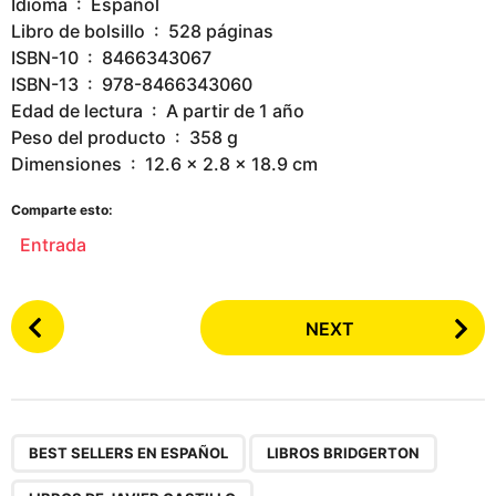
Idioma ‏ : ‎ Español
Libro de bolsillo ‏ : ‎ 528 páginas
ISBN-10 ‏ : ‎ 8466343067
ISBN-13 ‏ : ‎ 978-8466343060
Edad de lectura ‏ : ‎ A partir de 1 año
Peso del producto ‏ : ‎ 358 g
Dimensiones ‏ : ‎ 12.6 x 2.8 x 18.9 cm
Comparte esto:
Entrada
P
NEXT
o
s
t
P
,
,
,
,
a
BEST SELLERS EN ESPAÑOL
LIBROS BRIDGERTON
g