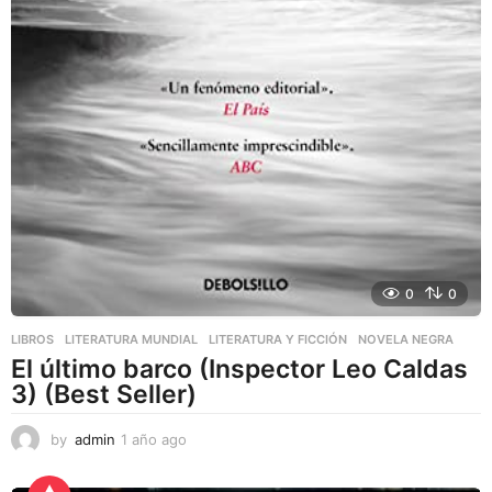
0
0
LIBROS
,
LITERATURA MUNDIAL
,
LITERATURA Y FICCIÓN
NOVELA NEGRA
El último barco (Inspector Leo Caldas
3) (Best Seller)
by
admin
1 año ago
1
a
ñ