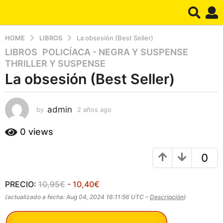
HOME
LIBROS
La obsesión (Best Seller)
LIBROS
,
POLICÍACA - NEGRA Y SUSPENSE
,
2
THRILLER Y SUSPENSE
a
La obsesión (Best Seller)
ñ
o
s
admin
by
2 años ago
2
a
a
g
ñ
0
views
o
o
s
2
0
a
a
g
ñ
o
PRECIO:
10,95€
- 10,40€
o
s
(actualizado a fecha: Aug 04, 2024 16:11:56 UTC –
Descripción
)
a
g