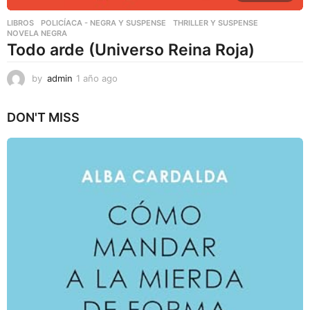
LIBROS
,
POLICÍACA - NEGRA Y SUSPENSE
,
THRILLER Y SUSPENSE
NOVELA NEGRA
Todo arde (Universo Reina Roja)
by
admin
1 año ago
1
a
ñ
DON'T MISS
o
a
g
o