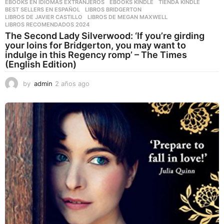
EBOOKS EN IDIOMAS EXTRANJEROS
,
EBOOKS KINDLE
,
TIENDA KINDLE
BEST SELLERS EN ESPAÑOL
,
LIBROS BRIDGERTON
,
LIBROS DE JAVIER CASTILLO
,
LIBROS DE MEGAN MAXWELL
,
LIBROS RECOMENDADOS 2024
The Second Lady Silverwood: ‘If you’re girding
your loins for Bridgerton, you may want to
indulge in this Regency romp’ – The Times
(English Edition)
by
admin
2 años ago
2
a
ñ
o
s
a
g
o