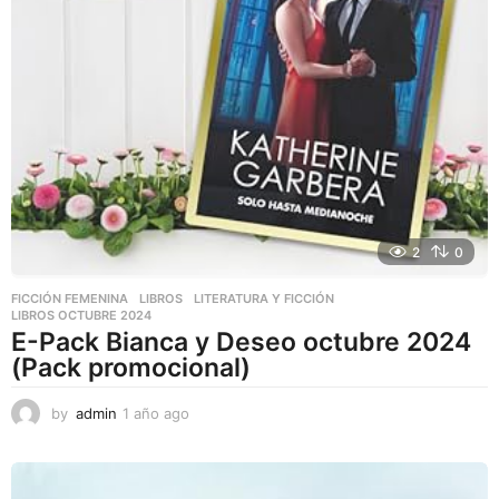
2
0
FICCIÓN FEMENINA
,
LIBROS
,
LITERATURA Y FICCIÓN
LIBROS OCTUBRE 2024
E-Pack Bianca y Deseo octubre 2024
(Pack promocional)
by
admin
1 año ago
1
a
ñ
o
a