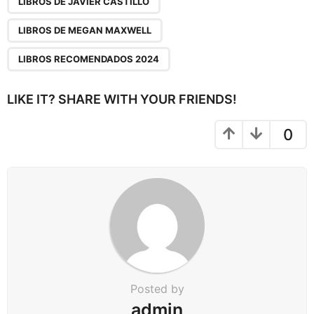
LIBROS DE JAVIER CASTILLO
i
n
LIBROS DE MEGAN MAXWELL
a
LIBROS RECOMENDADOS 2024
t
i
LIKE IT? SHARE WITH YOUR FRIENDS!
o
n
0
Posted by
admin