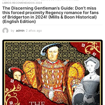
LIBROS RECOMENDADOS 2024
The Discerning Gentleman’s Guide: Don’t miss
this forced proximity Regency romance for fans
of Bridgerton in 2024! (Mills & Boon Historical)
(English Edition)
by
admin
2 años ago
2
a
ñ
o
s
a
g
o