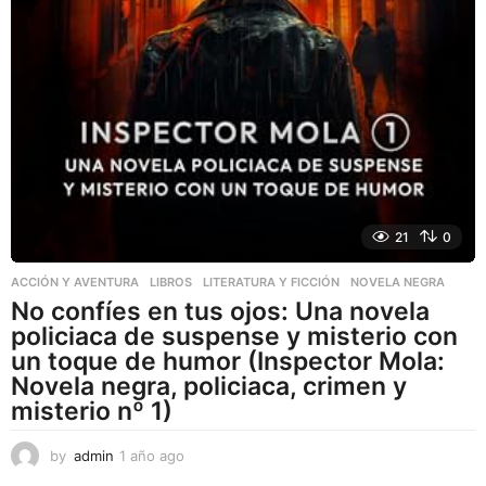
21
0
ACCIÓN Y AVENTURA
,
LIBROS
,
LITERATURA Y FICCIÓN
NOVELA NEGRA
No confíes en tus ojos: Una novela
policiaca de suspense y misterio con
un toque de humor (Inspector Mola:
Novela negra, policiaca, crimen y
misterio nº 1)
by
admin
1 año ago
1
a