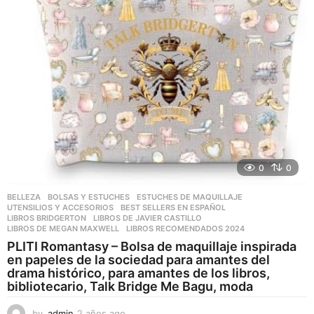
g
o
0
0
BELLEZA
,
BOLSAS Y ESTUCHES
,
ESTUCHES DE MAQUILLAJE
,
UTENSILIOS Y ACCESORIOS
BEST SELLERS EN ESPAÑOL
,
LIBROS BRIDGERTON
,
LIBROS DE JAVIER CASTILLO
,
LIBROS DE MEGAN MAXWELL
,
LIBROS RECOMENDADOS 2024
PLITI Romantasy – Bolsa de maquillaje inspirada
en papeles de la sociedad para amantes del
drama histórico, para amantes de los libros,
bibliotecario, Talk Bridge Me Bagu, moda
by
admin
2 años ago
2