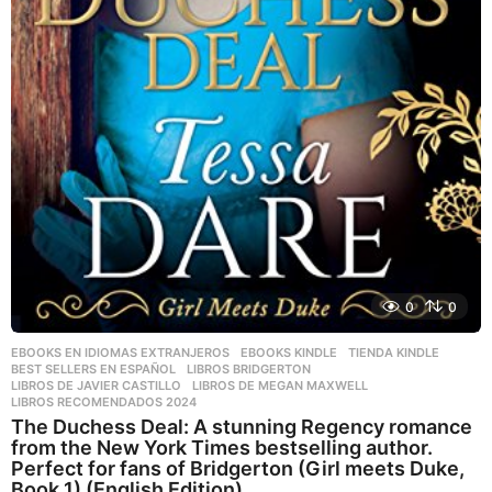
0
0
EBOOKS EN IDIOMAS EXTRANJEROS
,
EBOOKS KINDLE
,
TIENDA KINDLE
BEST SELLERS EN ESPAÑOL
,
LIBROS BRIDGERTON
,
LIBROS DE JAVIER CASTILLO
,
LIBROS DE MEGAN MAXWELL
,
LIBROS RECOMENDADOS 2024
The Duchess Deal: A stunning Regency romance
from the New York Times bestselling author.
Perfect for fans of Bridgerton (Girl meets Duke,
Book 1) (English Edition)