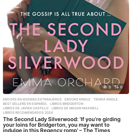
0
0
EBOOKS EN IDIOMAS EXTRANJEROS
,
EBOOKS KINDLE
,
TIENDA KINDLE
BEST SELLERS EN ESPAÑOL
,
LIBROS BRIDGERTON
,
LIBROS DE JAVIER CASTILLO
,
LIBROS DE MEGAN MAXWELL
,
LIBROS RECOMENDADOS 2024
The Second Lady Silverwood: ‘If you’re girding
your loins for Bridgerton, you may want to
indulge in this Regency romp’ – The Times