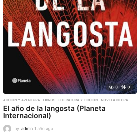
0
0
ACCIÓN Y AVENTURA
,
LIBROS
,
LITERATURA Y FICCIÓN
NOVELA NEGRA
El año de la langosta (Planeta
Internacional)
by
admin
1 año ago
1
a