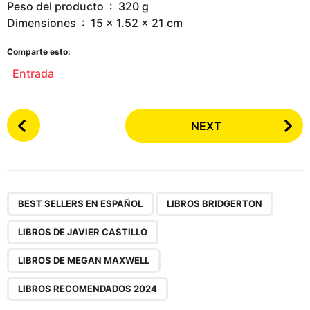
Peso del producto ‏ : ‎ 320 g
Dimensiones ‏ : ‎ 15 x 1.52 x 21 cm
Comparte esto:
Entrada
P
NEXT
o
s
t
P
,
,
,
,
a
BEST SELLERS EN ESPAÑOL
LIBROS BRIDGERTON
g
LIBROS DE JAVIER CASTILLO
i
n
LIBROS DE MEGAN MAXWELL
a
LIBROS RECOMENDADOS 2024
t