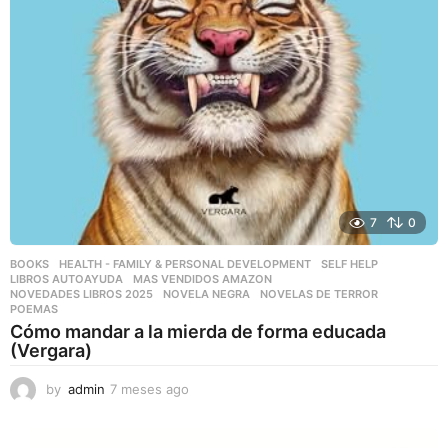
7
0
BOOKS
,
HEALTH - FAMILY & PERSONAL DEVELOPMENT
,
SELF HELP
LIBROS AUTOAYUDA
,
MAS VENDIDOS AMAZON
,
NOVEDADES LIBROS 2025
,
NOVELA NEGRA
,
NOVELAS DE TERROR
,
POEMAS
Cómo mandar a la mierda de forma educada
(Vergara)
by
admin
7 meses ago
7
m
e
s