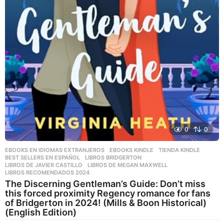
0
0
EBOOKS EN IDIOMAS EXTRANJEROS
,
EBOOKS KINDLE
,
TIENDA KINDLE
BEST SELLERS EN ESPAÑOL
,
LIBROS BRIDGERTON
,
LIBROS DE JAVIER CASTILLO
,
LIBROS DE MEGAN MAXWELL
,
LIBROS RECOMENDADOS 2024
The Discerning Gentleman’s Guide: Don’t miss
this forced proximity Regency romance for fans
of Bridgerton in 2024! (Mills & Boon Historical)
(English Edition)