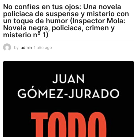
No confíes en tus ojos: Una novela
policiaca de suspense y misterio con
un toque de humor (Inspector Mola:
Novela negra, policiaca, crimen y
misterio nº 1)
by
admin
1 año ago
1
a
ñ
o
a
g
o