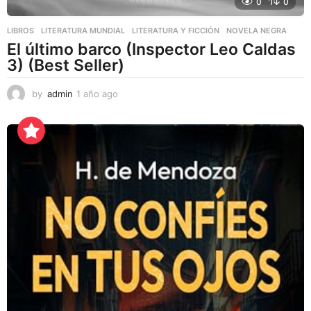
0
0
LIBROS
,
LITERATURA MUNDIAL
,
LITERATURA Y FICCIÓN
NOVELA NEGRA
El último barco (Inspector Leo Caldas
3) (Best Seller)
by
admin
1 año ago
1
a
ñ
o
a
g
o