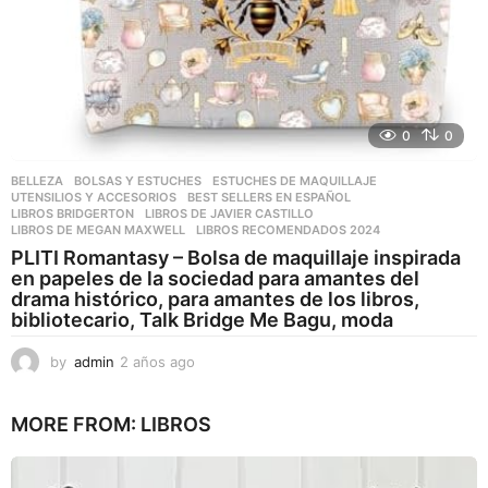
0
0
BELLEZA
,
BOLSAS Y ESTUCHES
,
ESTUCHES DE MAQUILLAJE
,
UTENSILIOS Y ACCESORIOS
BEST SELLERS EN ESPAÑOL
,
LIBROS BRIDGERTON
,
LIBROS DE JAVIER CASTILLO
,
LIBROS DE MEGAN MAXWELL
,
LIBROS RECOMENDADOS 2024
PLITI Romantasy – Bolsa de maquillaje inspirada
en papeles de la sociedad para amantes del
drama histórico, para amantes de los libros,
bibliotecario, Talk Bridge Me Bagu, moda
by
admin
2 años ago
2
a
ñ
MORE FROM:
LIBROS
o
s
a
g