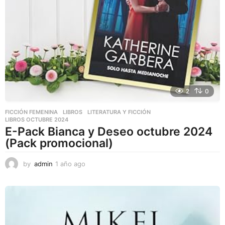
2
0
FICCIÓN FEMENINA
,
LIBROS
,
LITERATURA Y FICCIÓN
LIBROS OCTUBRE 2024
E-Pack Bianca y Deseo octubre 2024
(Pack promocional)
by
admin
1 año ago
1
a
ñ
o
a
g
o