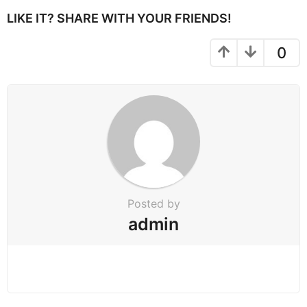
i
LIKE IT? SHARE WITH YOUR FRIENDS!
o
n
0
Posted by
admin