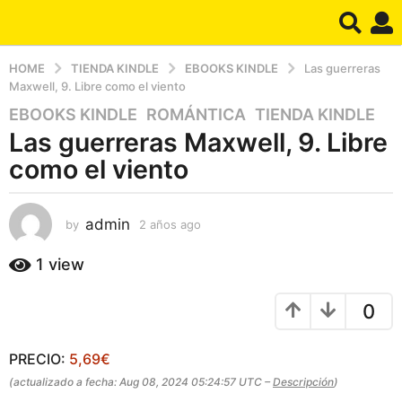
HOME
TIENDA KINDLE
EBOOKS KINDLE
Las guerreras
Maxwell, 9. Libre como el viento
EBOOKS KINDLE
,
ROMÁNTICA
,
TIENDA KINDLE
2
Las guerreras Maxwell, 9. Libre
a
ñ
como el viento
o
s
a
admin
by
2 años ago
2
a
g
ñ
1
view
o
o
2
s
a
0
a
g
ñ
o
o
PRECIO:
5,69€
s
(actualizado a fecha: Aug 08, 2024 05:24:57 UTC –
Descripción
)
a