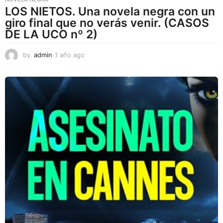
LOS NIETOS. Una novela negra con un
giro final que no verás venir. (CASOS
DE LA UCO nº 2)
by
admin
1 año ago
1
a
ñ
o
a
g
o