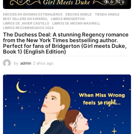
0
0
EBOOKS EN IDIOMAS EXTRANJEROS
,
EBOOKS KINDLE
,
TIENDA KINDLE
BEST SELLERS EN ESPAÑOL
,
LIBROS BRIDGERTON
,
LIBROS DE JAVIER CASTILLO
,
LIBROS DE MEGAN MAXWELL
,
LIBROS RECOMENDADOS 2024
The Duchess Deal: A stunning Regency romance
from the New York Times bestselling author.
Perfect for fans of Bridgerton (Girl meets Duke,
Book 1) (English Edition)
by
admin
2 años ago
2
a
ñ
o
s
a
g
o