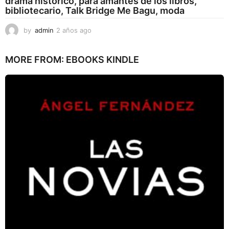
drama histórico, para amantes de los libros,
bibliotecario, Talk Bridge Me Bagu, moda
by
admin
2 años ago
2
a
ñ
MORE FROM:
EBOOKS KINDLE
o
s
a
g
o