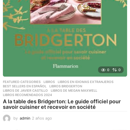
0
0
FEATURED CATEGORIES
,
LIBROS
,
LIBROS EN IDIOMAS EXTRANJEROS
BEST SELLERS EN ESPAÑOL
,
LIBROS BRIDGERTON
,
LIBROS DE JAVIER CASTILLO
,
LIBROS DE MEGAN MAXWELL
,
LIBROS RECOMENDADOS 2024
A la table des Bridgerton: Le guide officiel pour
savoir cuisiner et recevoir en société
by
admin
2 años ago
2
a
ñ