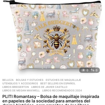
o
s
a
g
o
0
0
BELLEZA
,
BOLSAS Y ESTUCHES
,
ESTUCHES DE MAQUILLAJE
,
UTENSILIOS Y ACCESORIOS
BEST SELLERS EN ESPAÑOL
,
LIBROS BRIDGERTON
,
LIBROS DE JAVIER CASTILLO
,
LIBROS DE MEGAN MAXWELL
,
LIBROS RECOMENDADOS 2024
PLITI Romantasy – Bolsa de maquillaje inspirada
en papeles de la sociedad para amantes del