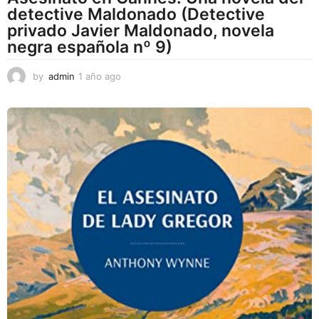
detective Maldonado (Detective
privado Javier Maldonado, novela
negra española nº 9)
by
admin
1 año ago
1
a
ñ
o
a
g
o