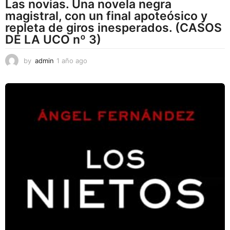
Las novias. Una novela negra
magistral, con un final apoteósico y
repleta de giros inesperados. (CASOS
DE LA UCO nº 3)
by
admin
1 año ago
1
a
ñ
o
a
g
o