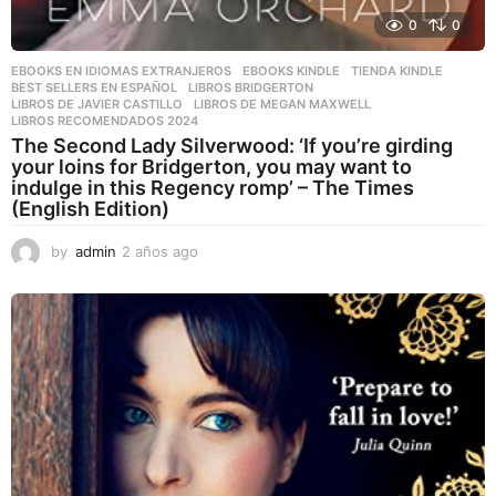
0
0
EBOOKS EN IDIOMAS EXTRANJEROS
,
EBOOKS KINDLE
,
TIENDA KINDLE
BEST SELLERS EN ESPAÑOL
,
LIBROS BRIDGERTON
,
LIBROS DE JAVIER CASTILLO
,
LIBROS DE MEGAN MAXWELL
,
LIBROS RECOMENDADOS 2024
The Second Lady Silverwood: ‘If you’re girding
your loins for Bridgerton, you may want to
indulge in this Regency romp’ – The Times
(English Edition)
by
admin
2 años ago
2
a
ñ
o
s
a
g
o