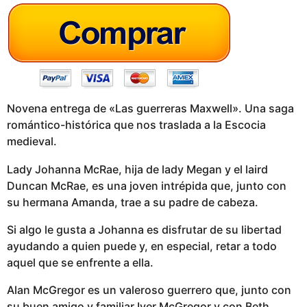
g
o
Novena entrega de «Las guerreras Maxwell». Una saga
romántico-histórica que nos traslada a la Escocia
medieval.
Lady Johanna McRae, hija de lady Megan y el laird
Duncan McRae, es una joven intrépida que, junto con
su hermana Amanda, trae a su padre de cabeza.
Si algo le gusta a Johanna es disfrutar de su libertad
ayudando a quien puede y, en especial, retar a todo
aquel que se enfrente a ella.
Alan McGregor es un valeroso guerrero que, junto con
su buen amigo y familiar Iver McGregor y con Beth,