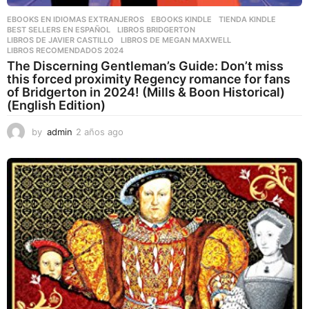
EBOOKS EN IDIOMAS EXTRANJEROS
,
EBOOKS KINDLE
,
TIENDA KINDLE
BEST SELLERS EN ESPAÑOL
,
LIBROS BRIDGERTON
,
LIBROS DE JAVIER CASTILLO
,
LIBROS DE MEGAN MAXWELL
,
LIBROS RECOMENDADOS 2024
The Discerning Gentleman’s Guide: Don’t miss
this forced proximity Regency romance for fans
of Bridgerton in 2024! (Mills & Boon Historical)
(English Edition)
by
admin
2 años ago
2
a
ñ
o
s
a
g
o