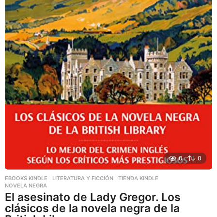
0
0
EBOOKS KINDLE
,
LITERATURA Y FICCIÓN
,
TIENDA KINDLE
NOVELA NEGRA
El asesinato de Lady Gregor. Los
clásicos de la novela negra de la