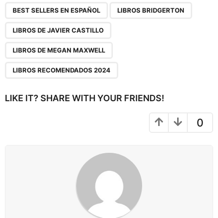
P
,
,
,
,
a
BEST SELLERS EN ESPAÑOL
LIBROS BRIDGERTON
g
LIBROS DE JAVIER CASTILLO
i
n
LIBROS DE MEGAN MAXWELL
a
LIBROS RECOMENDADOS 2024
t
i
LIKE IT? SHARE WITH YOUR FRIENDS!
o
n
0