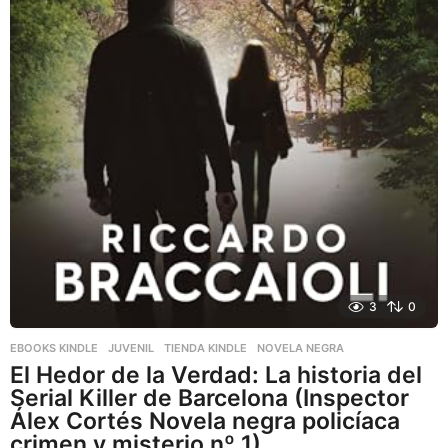
3
0
EBOOKS KINDLE
,
JUVENIL
,
TIENDA KINDLE
NOVELA NEGRA
El Hedor de la Verdad: La historia del
Serial Killer de Barcelona (Inspector
Álex Cortés Novela negra policíaca
crimen y misterio nº 1)