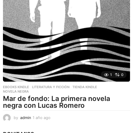
1
0
EBOOKS KINDLE
,
LITERATURA Y FICCIÓN
,
TIENDA KINDLE
NOVELA NEGRA
Mar de fondo: La primera novela
negra con Lucas Romero
by
admin
1 año ago
1
a
ñ