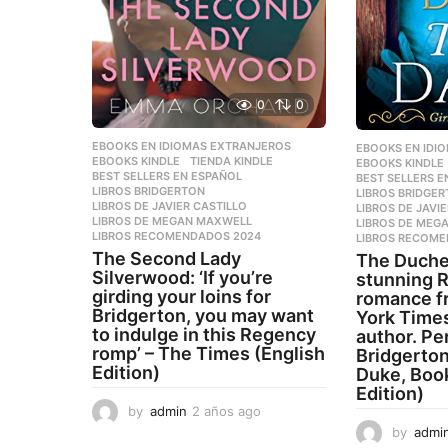
0
0
EBOOKS EN IDIOMAS EXTRANJEROS
,
EBOOKS EN IDI
EBOOKS KINDLE
,
TIENDA KINDLE
EBOOKS KINDLE
BEST SELLERS EN ESPAÑOL
,
BEST SELLERS E
LIBROS BRIDGERTON
,
LIBROS BRIDGE
LIBROS DE JAVIER CASTILLO
,
LIBROS DE JAVI
LIBROS DE MEGAN MAXWELL
,
LIBROS DE MEG
LIBROS RECOMENDADOS 2024
LIBROS RECOME
The Second Lady
The Duche
Silverwood: ‘If you’re
stunning 
girding your loins for
romance f
Bridgerton, you may want
York Times
to indulge in this Regency
author. Per
romp’ – The Times (English
Bridgerton
Edition)
Duke, Book
Edition)
by
admin
2 años ago
2
a
by
admi