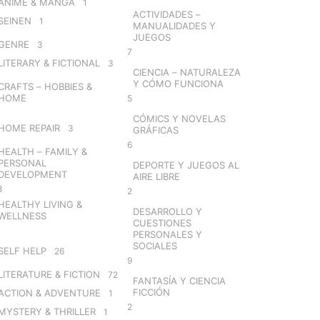
ANIME & MANGA
1
ACTIVIDADES –
SEINEN
1
MANUALIDADES Y
JUEGOS
GENRE
3
7
LITERARY & FICTIONAL
3
CIENCIA – NATURALEZA
Y CÓMO FUNCIONA
CRAFTS – HOBBIES &
HOME
5
CÓMICS Y NOVELAS
HOME REPAIR
3
GRÁFICAS
6
HEALTH – FAMILY &
PERSONAL
DEPORTE Y JUEGOS AL
DEVELOPMENT
AIRE LIBRE
8
2
HEALTHY LIVING &
DESARROLLO Y
WELLNESS
CUESTIONES
PERSONALES Y
SOCIALES
SELF HELP
26
9
LITERATURE & FICTION
72
FANTASÍA Y CIENCIA
FICCIÓN
ACTION & ADVENTURE
1
2
MYSTERY & THRILLER
1