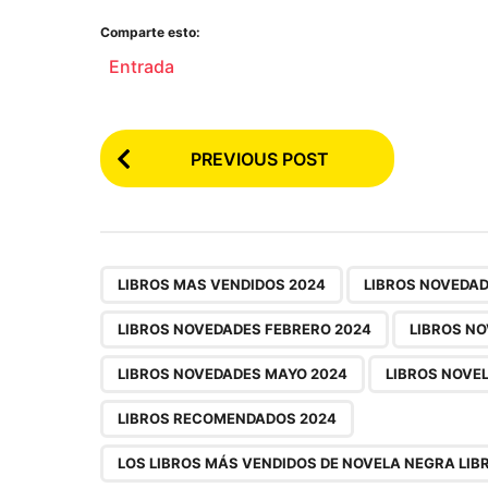
Comparte esto:
Entrada
P
PREVIOUS POST
o
s
t
P
,
LIBROS MAS VENDIDOS 2024
LIBROS NOVEDAD
a
LIBROS NOVEDADES FEBRERO 2024
LIBROS N
g
LIBROS NOVEDADES MAYO 2024
LIBROS NOVE
i
n
LIBROS RECOMENDADOS 2024
a
LOS LIBROS MÁS VENDIDOS DE NOVELA NEGRA LIB