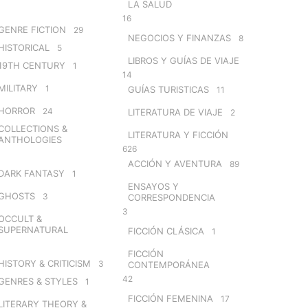
LA SALUD
16
GENRE FICTION
29
NEGOCIOS Y FINANZAS
8
HISTORICAL
5
LIBROS Y GUÍAS DE VIAJE
19TH CENTURY
1
14
MILITARY
1
GUÍAS TURISTICAS
11
HORROR
24
LITERATURA DE VIAJE
2
COLLECTIONS &
LITERATURA Y FICCIÓN
ANTHOLOGIES
626
ACCIÓN Y AVENTURA
89
DARK FANTASY
1
ENSAYOS Y
GHOSTS
3
CORRESPONDENCIA
3
OCCULT &
SUPERNATURAL
FICCIÓN CLÁSICA
1
FICCIÓN
HISTORY & CRITICISM
3
CONTEMPORÁNEA
42
GENRES & STYLES
1
FICCIÓN FEMENINA
17
LITERARY THEORY &