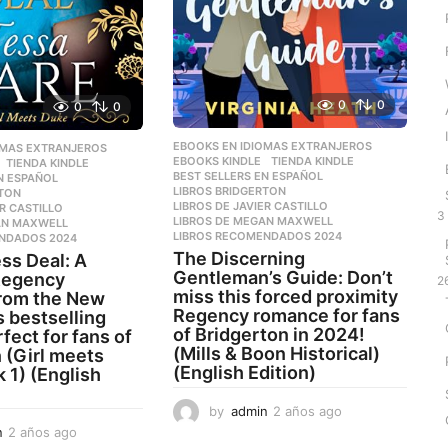
0
0
0
0
EBOOKS EN IDIOMAS EXTRANJEROS
,
OMAS EXTRANJEROS
,
EBOOKS KINDLE
,
TIENDA KINDLE
,
TIENDA KINDLE
BEST SELLERS EN ESPAÑOL
,
N ESPAÑOL
,
LIBROS BRIDGERTON
,
RTON
,
LIBROS DE JAVIER CASTILLO
,
ER CASTILLO
,
3
LIBROS DE MEGAN MAXWELL
,
AN MAXWELL
,
LIBROS RECOMENDADOS 2024
NDADOS 2024
The Discerning
ss Deal: A
Gentleman’s Guide: Don’t
Regency
2
miss this forced proximity
rom the New
Regency romance for fans
 bestselling
of Bridgerton in 2024!
fect for fans of
(Mills & Boon Historical)
 (Girl meets
(English Edition)
 1) (English
by
admin
2 años ago
2
a
n
2 años ago
2