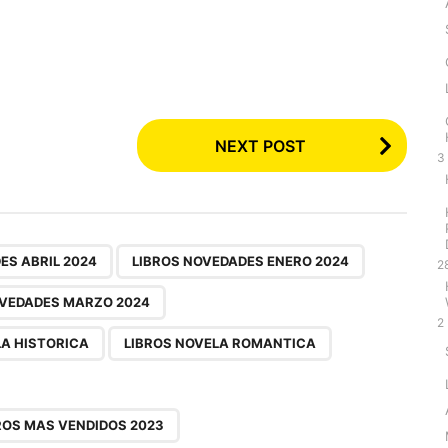
NEXT POST
3
,
,
,
,
,
,
,
,
ES ABRIL 2024
LIBROS NOVEDADES ENERO 2024
2
OVEDADES MARZO 2024
2
LA HISTORICA
LIBROS NOVELA ROMANTICA
ROS MAS VENDIDOS 2023