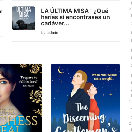
2
s
LA ÚLTIMA MISA : ¿Qué
harías si encontrases un
cadáver...
by
admin
1
2