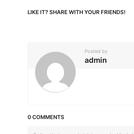
t
i
LIKE IT? SHARE WITH YOUR FRIENDS!
o
n
Posted by
admin
0 COMMENTS