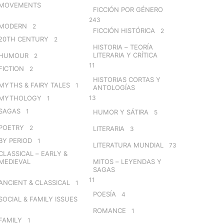
MOVEMENTS
FICCIÓN POR GÉNERO
243
MODERN
2
FICCIÓN HISTÓRICA
2
20TH CENTURY
2
HISTORIA – TEORÍA
LITERARIA Y CRÍTICA
HUMOUR
2
11
FICTION
2
HISTORIAS CORTAS Y
MYTHS & FAIRY TALES
1
ANTOLOGÍAS
MYTHOLOGY
13
1
SAGAS
1
HUMOR Y SÁTIRA
5
POETRY
2
LITERARIA
3
BY PERIOD
1
LITERATURA MUNDIAL
73
CLASSICAL – EARLY &
MEDIEVAL
MITOS – LEYENDAS Y
SAGAS
11
ANCIENT & CLASSICAL
1
POESÍA
4
SOCIAL & FAMILY ISSUES
ROMANCE
1
FAMILY
1