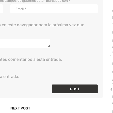
os campos obligatorios están marcados con
*
1
 en este navegador para la próxima vez que
1
entes comentarios a esta entrada.
a entrada.
4
NEXT POST