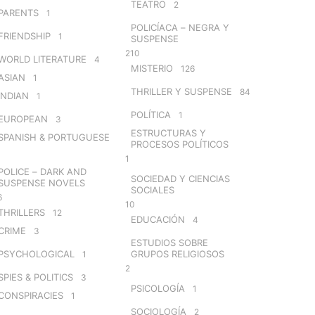
TEATRO
2
PARENTS
1
POLICÍACA – NEGRA Y
FRIENDSHIP
1
SUSPENSE
210
WORLD LITERATURE
4
MISTERIO
126
ASIAN
1
THRILLER Y SUSPENSE
84
INDIAN
1
POLÍTICA
1
EUROPEAN
3
ESTRUCTURAS Y
SPANISH & PORTUGUESE
PROCESOS POLÍTICOS
1
POLICE – DARK AND
SOCIEDAD Y CIENCIAS
SUSPENSE NOVELS
SOCIALES
6
10
THRILLERS
12
EDUCACIÓN
4
CRIME
3
ESTUDIOS SOBRE
PSYCHOLOGICAL
GRUPOS RELIGIOSOS
1
2
SPIES & POLITICS
3
PSICOLOGÍA
1
CONSPIRACIES
1
SOCIOLOGÍA
2