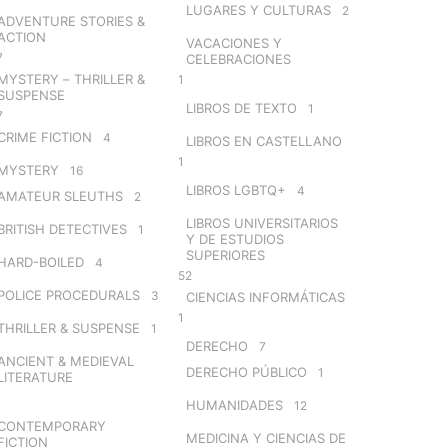
LUGARES Y CULTURAS
2
ADVENTURE STORIES &
ACTION
VACACIONES Y
7
CELEBRACIONES
MYSTERY – THRILLER &
1
SUSPENSE
LIBROS DE TEXTO
1
7
CRIME FICTION
4
LIBROS EN CASTELLANO
1
MYSTERY
16
LIBROS LGBTQ+
4
AMATEUR SLEUTHS
2
LIBROS UNIVERSITARIOS
BRITISH DETECTIVES
1
Y DE ESTUDIOS
SUPERIORES
HARD-BOILED
4
52
POLICE PROCEDURALS
3
CIENCIAS INFORMÁTICAS
1
THRILLER & SUSPENSE
1
DERECHO
7
ANCIENT & MEDIEVAL
DERECHO PÚBLICO
1
LITERATURE
HUMANIDADES
12
CONTEMPORARY
MEDICINA Y CIENCIAS DE
FICTION