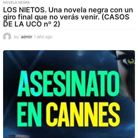
NOVELA NEGRA
LOS NIETOS. Una novela negra con un
giro final que no verás venir. (CASOS
DE LA UCO nº 2)
by
admin
1 año ago
1
a
ñ
o
a
g
o