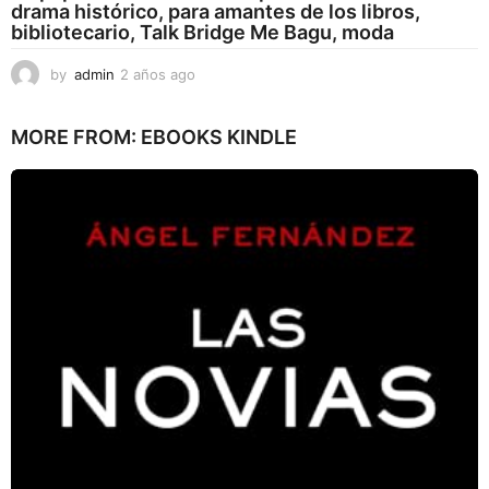
drama histórico, para amantes de los libros,
bibliotecario, Talk Bridge Me Bagu, moda
by
admin
2 años ago
2
a
ñ
MORE FROM:
EBOOKS KINDLE
o
s
a
g
o