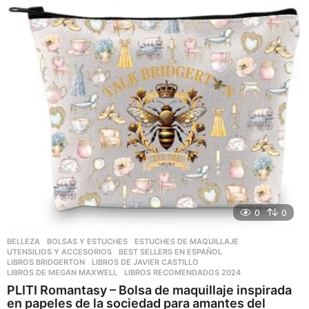
ñ
o
s
a
g
o
0
0
BELLEZA
,
BOLSAS Y ESTUCHES
,
ESTUCHES DE MAQUILLAJE
,
UTENSILIOS Y ACCESORIOS
BEST SELLERS EN ESPAÑOL
,
LIBROS BRIDGERTON
,
LIBROS DE JAVIER CASTILLO
,
LIBROS DE MEGAN MAXWELL
,
LIBROS RECOMENDADOS 2024
PLITI Romantasy – Bolsa de maquillaje inspirada
en papeles de la sociedad para amantes del