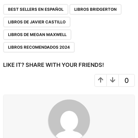
P
,
,
,
,
a
BEST SELLERS EN ESPAÑOL
LIBROS BRIDGERTON
g
LIBROS DE JAVIER CASTILLO
i
n
LIBROS DE MEGAN MAXWELL
a
LIBROS RECOMENDADOS 2024
t
i
LIKE IT? SHARE WITH YOUR FRIENDS!
o
n
0