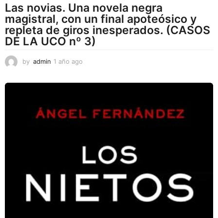
Las novias. Una novela negra
magistral, con un final apoteósico y
repleta de giros inesperados. (CASOS
DE LA UCO nº 3)
by
admin
1 año ago
1
a
ñ
o
a
g
o