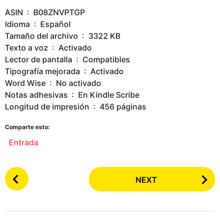
ASIN ‏ : ‎ B08ZNVPTGP
Idioma ‏ : ‎ Español
Tamaño del archivo ‏ : ‎ 3322 KB
Texto a voz ‏ : ‎ Activado
Lector de pantalla ‏ : ‎ Compatibles
Tipografía mejorada ‏ : ‎ Activado
Word Wise ‏ : ‎ No activado
Notas adhesivas ‏ : ‎ En Kindle Scribe
Longitud de impresión ‏ : ‎ 456 páginas
Comparte esto:
Entrada
P
NEXT
o
s
t