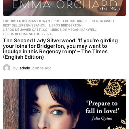
0
0
EBOOKS EN IDIOMAS EXTRANJEROS
,
EBOOKS KINDLE
,
TIENDA KINDLE
BEST SELLERS EN ESPAÑOL
,
LIBROS BRIDGERTON
,
LIBROS DE JAVIER CASTILLO
,
LIBROS DE MEGAN MAXWELL
,
LIBROS RECOMENDADOS 2024
The Second Lady Silverwood: ‘If you’re girding
your loins for Bridgerton, you may want to
indulge in this Regency romp’ – The Times
(English Edition)
by
admin
2 años ago
2
a
ñ
o
s
a
g
o