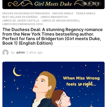
0
0
EBOOKS EN IDIOMAS EXTRANJEROS
,
EBOOKS KINDLE
,
TIENDA KINDLE
BEST SELLERS EN ESPAÑOL
,
LIBROS BRIDGERTON
,
LIBROS DE JAVIER CASTILLO
,
LIBROS DE MEGAN MAXWELL
,
LIBROS RECOMENDADOS 2024
The Duchess Deal: A stunning Regency romance
from the New York Times bestselling author.
Perfect for fans of Bridgerton (Girl meets Duke,
Book 1) (English Edition)
by
admin
2 años ago
2
a
ñ
o
s
a
g
o