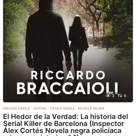
3
0
EBOOKS KINDLE
,
JUVENIL
,
TIENDA KINDLE
NOVELA NEGRA
El Hedor de la Verdad: La historia del
Serial Killer de Barcelona (Inspector
Álex Cortés Novela negra policíaca