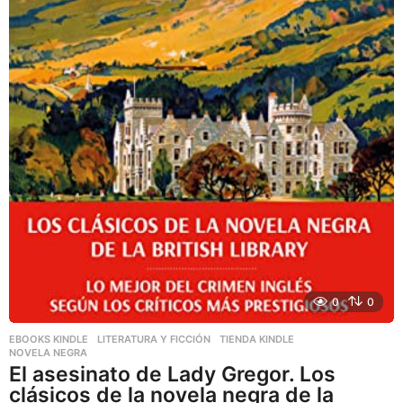
0
0
EBOOKS KINDLE
,
LITERATURA Y FICCIÓN
,
TIENDA KINDLE
NOVELA NEGRA
El asesinato de Lady Gregor. Los
clásicos de la novela negra de la