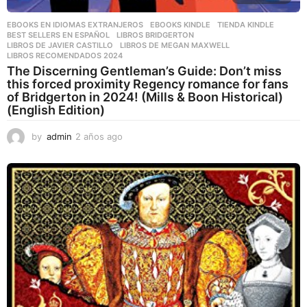
EBOOKS EN IDIOMAS EXTRANJEROS
,
EBOOKS KINDLE
,
TIENDA KINDLE
BEST SELLERS EN ESPAÑOL
,
LIBROS BRIDGERTON
,
LIBROS DE JAVIER CASTILLO
,
LIBROS DE MEGAN MAXWELL
,
LIBROS RECOMENDADOS 2024
The Discerning Gentleman’s Guide: Don’t miss
this forced proximity Regency romance for fans
of Bridgerton in 2024! (Mills & Boon Historical)
(English Edition)
by
admin
2 años ago
2
a
ñ
o
s
a
g
o