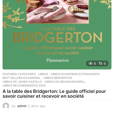
0
0
FEATURED CATEGORIES
,
LIBROS
,
LIBROS EN IDIOMAS EXTRANJEROS
BEST SELLERS EN ESPAÑOL
,
LIBROS BRIDGERTON
,
LIBROS DE JAVIER CASTILLO
,
LIBROS DE MEGAN MAXWELL
,
LIBROS RECOMENDADOS 2024
A la table des Bridgerton: Le guide officiel pour
savoir cuisiner et recevoir en société
by
admin
2 años ago
2
a