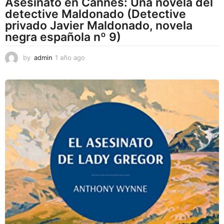
Asesinato en Cannes: Una novela del
detective Maldonado (Detective
privado Javier Maldonado, novela
negra española nº 9)
by
admin
1 año ago
1
a
ñ
o
a
g
o