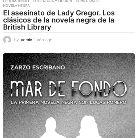
EBOOKS KINDLE
,
LITERATURA Y FICCIÓN
,
TIENDA KINDLE
NOVELA NEGRA
El asesinato de Lady Gregor. Los
clásicos de la novela negra de la
British Library
by
admin
1 año ago
1
a
ñ
o
a
g
o