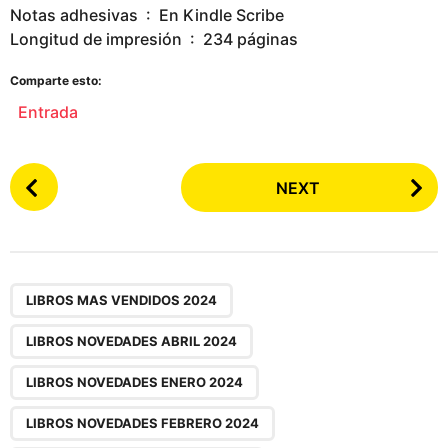
Notas adhesivas ‏ : ‎ En Kindle Scribe
Longitud de impresión ‏ : ‎ 234 páginas
Comparte esto:
Entrada
P
NEXT
o
s
t
P
,
,
,
,
,
,
,
,
,
a
LIBROS MAS VENDIDOS 2024
g
LIBROS NOVEDADES ABRIL 2024
i
n
LIBROS NOVEDADES ENERO 2024
a
LIBROS NOVEDADES FEBRERO 2024
t