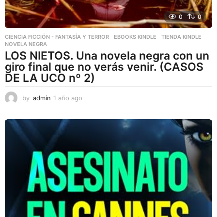
0
0
CIENCIA FICCIÓN - FANTASÍA Y TERROR
,
EBOOKS KINDLE
,
TIENDA KINDLE
NOVELA NEGRA
LOS NIETOS. Una novela negra con un
giro final que no verás venir. (CASOS
DE LA UCO nº 2)
by
admin
1 año ago
1
a
ñ
o
a
g
o