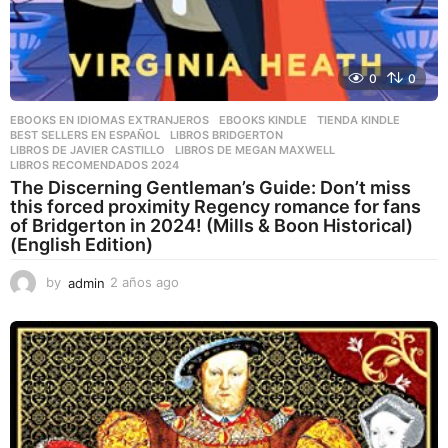
0
0
EBOOKS EN IDIOMAS EXTRANJEROS
,
EBOOKS KINDLE
,
TIENDA KINDLE
BEST SELLERS EN ESPAÑOL
,
LIBROS BRIDGERTON
,
LIBROS DE JAVIER CASTILLO
,
LIBROS DE MEGAN MAXWELL
,
LIBROS RECOMENDADOS 2024
The Discerning Gentleman’s Guide: Don’t miss
this forced proximity Regency romance for fans
of Bridgerton in 2024! (Mills & Boon Historical)
(English Edition)
by
admin
2 años ago
2
a
ñ
o
s
a
g
o