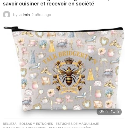
savoir cuisiner et recevoir en société
by
admin
2 años ago
2
a
ñ
o
s
a
g
o
0
0
BELLEZA
,
BOLSAS Y ESTUCHES
,
ESTUCHES DE MAQUILLAJE
,
UTENSILIOS Y ACCESORIOS
BEST SELLERS EN ESPAÑOL
,