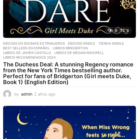
0
0
EBOOKS EN IDIOMAS EXTRANJEROS
,
EBOOKS KINDLE
,
TIENDA KINDLE
BEST SELLERS EN ESPAÑOL
,
LIBROS BRIDGERTON
,
LIBROS DE JAVIER CASTILLO
,
LIBROS DE MEGAN MAXWELL
,
LIBROS RECOMENDADOS 2024
The Duchess Deal: A stunning Regency romance
from the New York Times bestselling author.
Perfect for fans of Bridgerton (Girl meets Duke,
Book 1) (English Edition)
by
admin
2 años ago
2
a
ñ
o
s
a
g
o