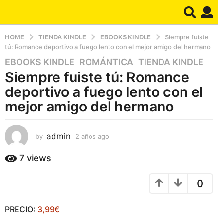
HOME
TIENDA KINDLE
EBOOKS KINDLE
Siempre fuiste
tú: Romance deportivo a fuego lento con el mejor amigo del hermano
EBOOKS KINDLE
,
ROMÁNTICA
,
TIENDA KINDLE
2
Siempre fuiste tú: Romance
a
ñ
deportivo a fuego lento con el
o
mejor amigo del hermano
s
a
g
admin
by
2 años ago
2
o
a
ñ
2
7
views
o
a
s
ñ
0
a
o
g
o
s
PRECIO:
3,99€
a