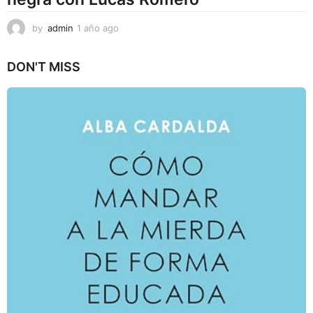
by
admin
1 año ago
1
a
ñ
DON'T MISS
o
a
g
o