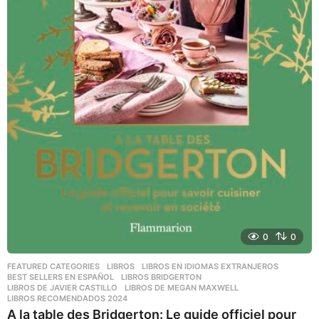
0
0
FEATURED CATEGORIES
,
LIBROS
,
LIBROS EN IDIOMAS EXTRANJEROS
BEST SELLERS EN ESPAÑOL
,
LIBROS BRIDGERTON
,
LIBROS DE JAVIER CASTILLO
,
LIBROS DE MEGAN MAXWELL
,
LIBROS RECOMENDADOS 2024
A la table des Bridgerton: Le guide officiel pour