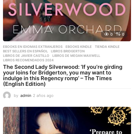
0
0
EBOOKS EN IDIOMAS EXTRANJEROS
,
EBOOKS KINDLE
,
TIENDA KINDLE
BEST SELLERS EN ESPAÑOL
,
LIBROS BRIDGERTON
,
LIBROS DE JAVIER CASTILLO
,
LIBROS DE MEGAN MAXWELL
,
LIBROS RECOMENDADOS 2024
The Second Lady Silverwood: ‘If you’re girding
your loins for Bridgerton, you may want to
indulge in this Regency romp’ – The Times
(English Edition)
by
admin
2 años ago
2
a
ñ
o
s
a
g