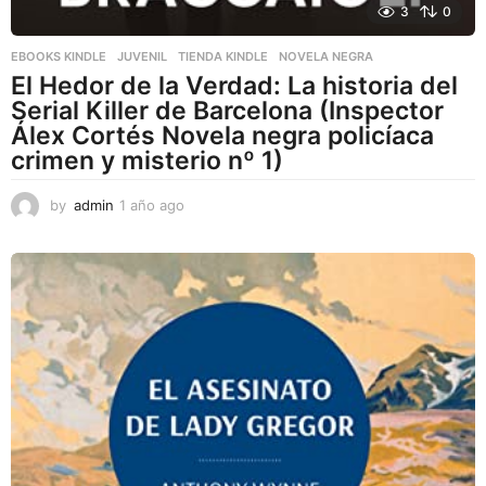
3
0
EBOOKS KINDLE
,
JUVENIL
,
TIENDA KINDLE
NOVELA NEGRA
El Hedor de la Verdad: La historia del
Serial Killer de Barcelona (Inspector
Álex Cortés Novela negra policíaca
crimen y misterio nº 1)
by
admin
1 año ago
1
a
ñ
o
a
g
o