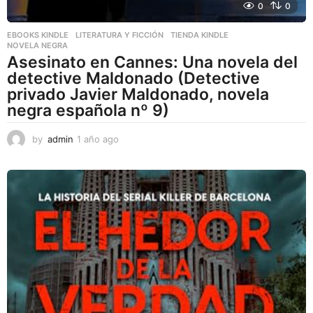
0
0
EBOOKS KINDLE
,
LITERATURA Y FICCIÓN
,
TIENDA KINDLE
NOVELA NEGRA
Asesinato en Cannes: Una novela del
detective Maldonado (Detective
privado Javier Maldonado, novela
negra española nº 9)
by
admin
1 año ago
1
a
ñ
o
a
g
o