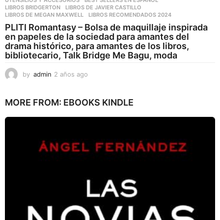
LIBROS BRIDGERTON
,
LIBROS DE JAVIER CASTILLO
,
LIBROS DE MEGAN MAXWELL
,
LIBROS RECOMENDADOS 2024
PLITI Romantasy – Bolsa de maquillaje inspirada
en papeles de la sociedad para amantes del
drama histórico, para amantes de los libros,
bibliotecario, Talk Bridge Me Bagu, moda
by
admin
2 años ago
2
a
ñ
MORE FROM:
EBOOKS KINDLE
o
s
a
g
o