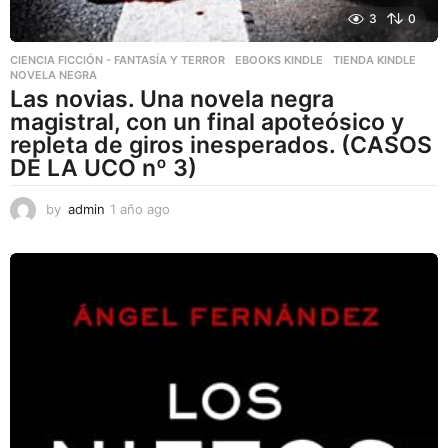
3
0
CIENCIA FICCIÓN - FANTASÍA Y TERROR
,
EBOOKS KINDLE
,
TIENDA KINDLE
NOVELA NEGRA
Las novias. Una novela negra
magistral, con un final apoteósico y
repleta de giros inesperados. (CASOS
DE LA UCO nº 3)
by
admin
1 año ago
1
a
ñ
o
a
g
o