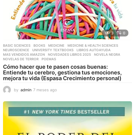
3
0
BASIC SCIENCES
,
BOOKS
,
MEDICINE
,
MEDICINE & HEALTH SCIENCES
,
NEUROSCIENCE
,
UNIVERSITY TEXTBOOKS
LIBROS AUTOAYUDA
,
MAS VENDIDOS AMAZON
,
NOVEDADES LIBROS 2025
,
NOVELA NEGRA
,
NOVELAS DE TERROR
,
POEMAS
Cómo hacer que te pasen cosas buenas:
Entiende tu cerebro, gestiona tus emociones,
mejora tu vida (Espasa Crecimiento personal)
by
admin
7 meses ago
7
m
e
s
e
s
a
g