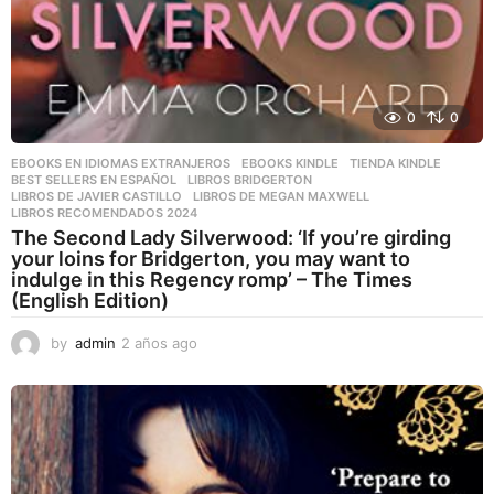
0
0
EBOOKS EN IDIOMAS EXTRANJEROS
,
EBOOKS KINDLE
,
TIENDA KINDLE
BEST SELLERS EN ESPAÑOL
,
LIBROS BRIDGERTON
,
LIBROS DE JAVIER CASTILLO
,
LIBROS DE MEGAN MAXWELL
,
LIBROS RECOMENDADOS 2024
The Second Lady Silverwood: ‘If you’re girding
your loins for Bridgerton, you may want to
indulge in this Regency romp’ – The Times
(English Edition)
by
admin
2 años ago
2
a
ñ
o
s
a
g
o