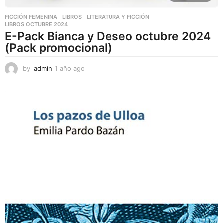
FICCIÓN FEMENINA
,
LIBROS
,
LITERATURA Y FICCIÓN
LIBROS OCTUBRE 2024
E-Pack Bianca y Deseo octubre 2024
(Pack promocional)
by
admin
1 año ago
1
a
ñ
o
a
g
o