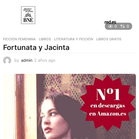
0
0
FICCIÓN FEMENINA
,
LIBROS
,
LITERATURA Y FICCIÓN
LIBROS GRATIS
Fortunata y Jacinta
by
admin
2 años ago
2
a
ñ
o
s
a
g
o