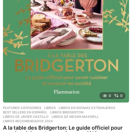
0
0
FEATURED CATEGORIES
,
LIBROS
,
LIBROS EN IDIOMAS EXTRANJEROS
BEST SELLERS EN ESPAÑOL
,
LIBROS BRIDGERTON
,
LIBROS DE JAVIER CASTILLO
,
LIBROS DE MEGAN MAXWELL
,
LIBROS RECOMENDADOS 2024
A la table des Bridgerton: Le guide officiel pour