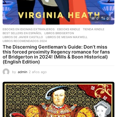
0
0
EBOOKS EN IDIOMAS EXTRANJEROS
,
EBOOKS KINDLE
,
TIENDA KINDLE
BEST SELLERS EN ESPAÑOL
,
LIBROS BRIDGERTON
,
LIBROS DE JAVIER CASTILLO
,
LIBROS DE MEGAN MAXWELL
,
LIBROS RECOMENDADOS 2024
The Discerning Gentleman’s Guide: Don’t miss
this forced proximity Regency romance for fans
of Bridgerton in 2024! (Mills & Boon Historical)
(English Edition)
by
admin
2 años ago
2
a
ñ
o
s
a
g
o