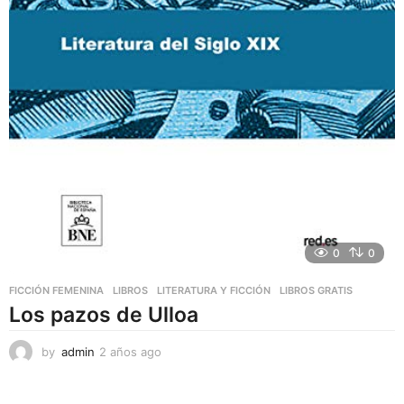
0
0
FICCIÓN FEMENINA
,
LIBROS
,
LITERATURA Y FICCIÓN
LIBROS GRATIS
Los pazos de Ulloa
by
admin
2 años ago
2
a
ñ
o