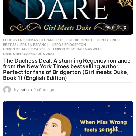
0
0
EBOOKS EN IDIOMAS EXTRANJEROS
,
EBOOKS KINDLE
,
TIENDA KINDLE
BEST SELLERS EN ESPAÑOL
,
LIBROS BRIDGERTON
,
LIBROS DE JAVIER CASTILLO
,
LIBROS DE MEGAN MAXWELL
,
LIBROS RECOMENDADOS 2024
The Duchess Deal: A stunning Regency romance
from the New York Times bestselling author.
Perfect for fans of Bridgerton (Girl meets Duke,
Book 1) (English Edition)
by
admin
2 años ago
2
a
ñ
o
s
a
g
o