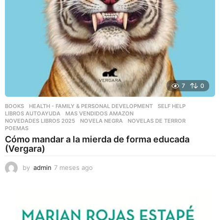
7
0
BOOKS
,
HEALTH - FAMILY & PERSONAL DEVELOPMENT
,
SELF HELP
LIBROS AUTOAYUDA
,
MAS VENDIDOS AMAZON
,
NOVEDADES LIBROS 2025
,
NOVELA NEGRA
,
NOVELAS DE TERROR
,
POEMAS
Cómo mandar a la mierda de forma educada
(Vergara)
by
admin
7 meses ago
7
m
e
s
e
s