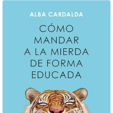
a
g
o