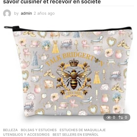
savoir cuisiner et recevoir en société
by
admin
2 años ago
2
a
ñ
o
s
a
g
o
0
0
BELLEZA
,
BOLSAS Y ESTUCHES
,
ESTUCHES DE MAQUILLAJE
,
UTENSILIOS Y ACCESORIOS
BEST SELLERS EN ESPAÑOL
,