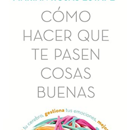
a
g
o