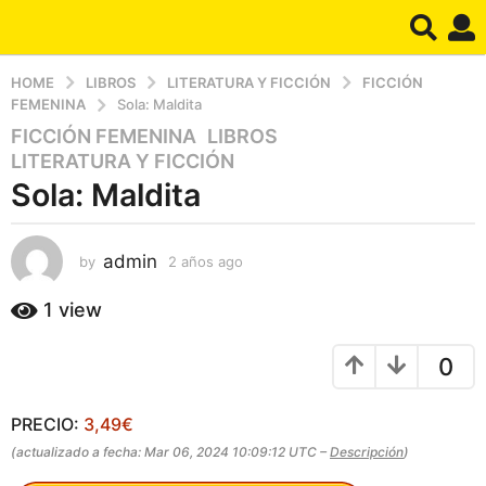
HOME
LIBROS
LITERATURA Y FICCIÓN
FICCIÓN
FEMENINA
Sola: Maldita
FICCIÓN FEMENINA
,
LIBROS
,
2
LITERATURA Y FICCIÓN
a
Sola: Maldita
ñ
o
s
admin
by
2 años ago
2
a
a
g
ñ
1
view
o
o
s
2
0
a
a
g
ñ
o
PRECIO:
3,49€
o
s
(actualizado a fecha: Mar 06, 2024 10:09:12 UTC –
Descripción
)
a