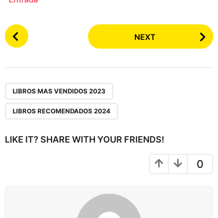
P
NEXT
o
s
t
P
,
a
LIBROS MAS VENDIDOS 2023
g
LIBROS RECOMENDADOS 2024
i
n
LIKE IT? SHARE WITH YOUR FRIENDS!
a
t
0
i
o
n