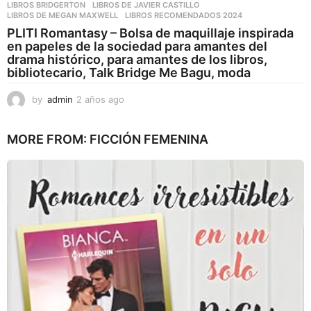
LIBROS BRIDGERTON
,
LIBROS DE JAVIER CASTILLO
,
LIBROS DE MEGAN MAXWELL
,
LIBROS RECOMENDADOS 2024
PLITI Romantasy – Bolsa de maquillaje inspirada
en papeles de la sociedad para amantes del
drama histórico, para amantes de los libros,
bibliotecario, Talk Bridge Me Bagu, moda
by
admin
2 años ago
2
a
ñ
MORE FROM:
FICCIÓN FEMENINA
o
s
a
g
o