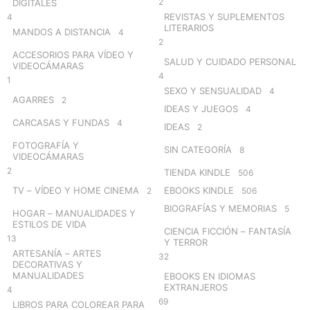
2
DIGITALES
REVISTAS Y SUPLEMENTOS
4
LITERARIOS
MANDOS A DISTANCIA
4
2
ACCESORIOS PARA VÍDEO Y
SALUD Y CUIDADO PERSONAL
VIDEOCÁMARAS
4
1
SEXO Y SENSUALIDAD
4
AGARRES
2
IDEAS Y JUEGOS
4
CARCASAS Y FUNDAS
4
IDEAS
2
FOTOGRAFÍA Y
SIN CATEGORÍA
8
VIDEOCÁMARAS
2
TIENDA KINDLE
506
TV – VÍDEO Y HOME CINEMA
EBOOKS KINDLE
2
506
BIOGRAFÍAS Y MEMORIAS
5
HOGAR – MANUALIDADES Y
ESTILOS DE VIDA
CIENCIA FICCIÓN – FANTASÍA
13
Y TERROR
ARTESANÍA – ARTES
32
DECORATIVAS Y
MANUALIDADES
EBOOKS EN IDIOMAS
EXTRANJEROS
4
69
LIBROS PARA COLOREAR PARA