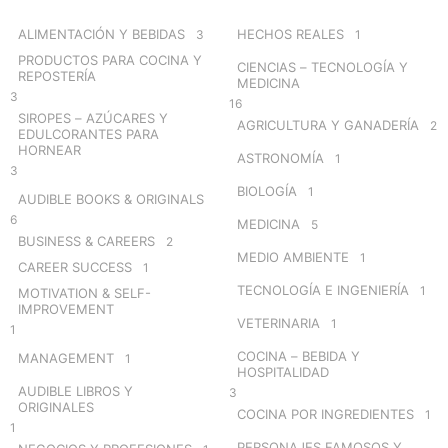
f
o
ALIMENTACIÓN Y BEBIDAS
HECHOS REALES
3
1
r
PRODUCTOS PARA COCINA Y
CIENCIAS – TECNOLOGÍA Y
:
REPOSTERÍA
MEDICINA
3
16
SIROPES – AZÚCARES Y
AGRICULTURA Y GANADERÍA
2
EDULCORANTES PARA
HORNEAR
ASTRONOMÍA
1
3
BIOLOGÍA
1
AUDIBLE BOOKS & ORIGINALS
6
MEDICINA
5
BUSINESS & CAREERS
2
MEDIO AMBIENTE
1
CAREER SUCCESS
1
TECNOLOGÍA E INGENIERÍA
1
MOTIVATION & SELF-
IMPROVEMENT
VETERINARIA
1
1
COCINA – BEBIDA Y
MANAGEMENT
1
HOSPITALIDAD
AUDIBLE LIBROS Y
3
ORIGINALES
COCINA POR INGREDIENTES
1
1
PERSONAJES FAMOSOS Y