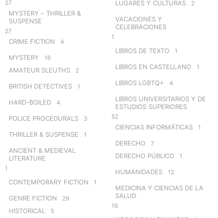
27
LUGARES Y CULTURAS
2
MYSTERY – THRILLER &
VACACIONES Y
SUSPENSE
CELEBRACIONES
27
1
CRIME FICTION
4
LIBROS DE TEXTO
1
MYSTERY
16
LIBROS EN CASTELLANO
1
AMATEUR SLEUTHS
2
LIBROS LGBTQ+
4
BRITISH DETECTIVES
1
LIBROS UNIVERSITARIOS Y DE
HARD-BOILED
4
ESTUDIOS SUPERIORES
52
POLICE PROCEDURALS
3
CIENCIAS INFORMÁTICAS
1
THRILLER & SUSPENSE
1
DERECHO
7
ANCIENT & MEDIEVAL
DERECHO PÚBLICO
1
LITERATURE
1
HUMANIDADES
12
CONTEMPORARY FICTION
1
MEDICINA Y CIENCIAS DE LA
SALUD
GENRE FICTION
29
16
HISTORICAL
5