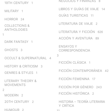
NEGOCIOS Y FINANZAS
8
19TH CENTURY
1
LIBROS Y GUÍAS DE VIAJE
14
MILITARY
1
GUÍAS TURISTICAS
11
HORROR
24
LITERATURA DE VIAJE
2
COLLECTIONS &
ANTHOLOGIES
LITERATURA Y FICCIÓN
626
1
ACCIÓN Y AVENTURA
89
DARK FANTASY
1
ENSAYOS Y
GHOSTS
3
CORRESPONDENCIA
3
OCCULT & SUPERNATURAL
4
FICCIÓN CLÁSICA
1
HISTORY & CRITICISM
3
FICCIÓN CONTEMPORÁNEA
42
GENRES & STYLES
1
FICCIÓN FEMENINA
17
LITERARY THEORY &
MOVEMENTS
FICCIÓN POR GÉNERO
243
2
FICCIÓN HISTÓRICA
2
MODERN
2
20TH CENTURY
HISTORIA – TEORÍA LITERARIA
2
Y CRÍTICA
HUMOUR
2
11