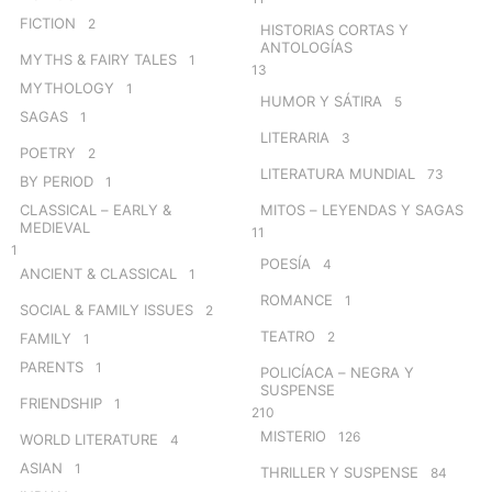
FICTION
2
HISTORIAS CORTAS Y
ANTOLOGÍAS
MYTHS & FAIRY TALES
1
13
MYTHOLOGY
1
HUMOR Y SÁTIRA
5
SAGAS
1
LITERARIA
3
POETRY
2
LITERATURA MUNDIAL
73
BY PERIOD
1
CLASSICAL – EARLY &
MITOS – LEYENDAS Y SAGAS
MEDIEVAL
11
1
POESÍA
4
ANCIENT & CLASSICAL
1
ROMANCE
1
SOCIAL & FAMILY ISSUES
2
TEATRO
2
FAMILY
1
PARENTS
1
POLICÍACA – NEGRA Y
SUSPENSE
FRIENDSHIP
1
210
MISTERIO
126
WORLD LITERATURE
4
ASIAN
1
THRILLER Y SUSPENSE
84