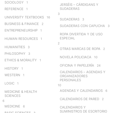
SOCIOLOGY
1
JERSÉIS – CÁRDIGANS Y
SUDADERAS
REFERENCE
1
3
UNIVERSITY TEXTBOOKS
16
SUDADERAS
3
BUSINESS & FINANCE
2
SUDADERAS CON CAPUCHA
3
ENTREPRENEURSHIP
1
ROPA DIVERTIDA Y DE USO
ESPECIAL
HUMAN RESOURCES
1
2
HUMANITIES
3
OTRAS MARCAS DE ROPA
2
PHILOSOPHY
3
NOVELA POLICIACA
10
ETHICS & MORALITY
1
OFICINA Y PAPELERÍA
24
HISTORY
1
CALENDARIOS – AGENDAS Y
WESTERN
1
ORGANIZADORES
PERSONALES
LOGIC
1
10
AGENDAS Y CALENDARIOS
6
MEDICINE & HEALTH
SCIENCES
CALENDARIOS DE PARED
2
6
MEDICINE
6
CALENDARIOS Y
SUMINISTROS DE ESCRITORIO
BASIC SCIENCES
3