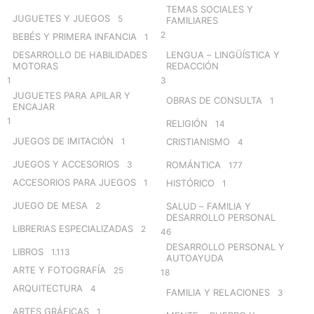
TEMAS SOCIALES Y
JUGUETES Y JUEGOS
5
FAMILIARES
2
BEBÉS Y PRIMERA INFANCIA
1
DESARROLLO DE HABILIDADES
LENGUA – LINGÜÍSTICA Y
MOTORAS
REDACCIÓN
1
3
JUGUETES PARA APILAR Y
OBRAS DE CONSULTA
1
ENCAJAR
1
RELIGIÓN
14
JUEGOS DE IMITACIÓN
1
CRISTIANISMO
4
JUEGOS Y ACCESORIOS
3
ROMÁNTICA
177
ACCESORIOS PARA JUEGOS
1
HISTÓRICO
1
JUEGO DE MESA
2
SALUD – FAMILIA Y
DESARROLLO PERSONAL
LIBRERIAS ESPECIALIZADAS
2
46
DESARROLLO PERSONAL Y
LIBROS
1.113
AUTOAYUDA
ARTE Y FOTOGRAFÍA
25
18
ARQUITECTURA
4
FAMILIA Y RELACIONES
3
ARTES GRÁFICAS
1