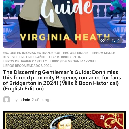
0
0
EBOOKS EN IDIOMAS EXTRANJEROS
,
EBOOKS KINDLE
,
TIENDA KINDLE
BEST SELLERS EN ESPAÑOL
,
LIBROS BRIDGERTON
,
LIBROS DE JAVIER CASTILLO
,
LIBROS DE MEGAN MAXWELL
,
LIBROS RECOMENDADOS 2024
The Discerning Gentleman’s Guide: Don’t miss
this forced proximity Regency romance for fans
of Bridgerton in 2024! (Mills & Boon Historical)
(English Edition)
by
admin
2 años ago
2
a
ñ
o
s
a