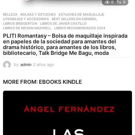
0
0
BELLEZA
,
BOLSAS Y ESTUCHES
,
ESTUCHES DE MAQUILLAJE
,
UTENSILIOS Y ACCESORIOS
BEST SELLERS EN ESPAÑOL
,
LIBROS BRIDGERTON
,
LIBROS DE JAVIER CASTILLO
,
LIBROS DE MEGAN MAXWELL
,
LIBROS RECOMENDADOS 2024
PLITI Romantasy – Bolsa de maquillaje inspirada
en papeles de la sociedad para amantes del
drama histórico, para amantes de los libros,
bibliotecario, Talk Bridge Me Bagu, moda
by
admin
2 años ago
2
a
ñ
MORE FROM:
EBOOKS KINDLE
o
s
a
g
o