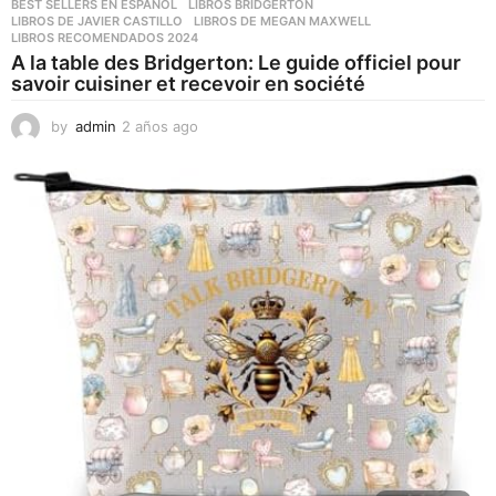
BEST SELLERS EN ESPAÑOL
,
LIBROS BRIDGERTON
,
LIBROS DE JAVIER CASTILLO
,
LIBROS DE MEGAN MAXWELL
,
LIBROS RECOMENDADOS 2024
A la table des Bridgerton: Le guide officiel pour
savoir cuisiner et recevoir en société
by
admin
2 años ago
2
a
ñ
o
s
a
g
o