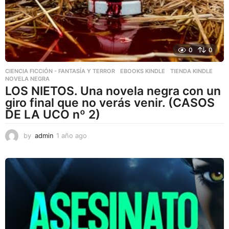
0
0
CIENCIA FICCIÓN - FANTASÍA Y TERROR
,
EBOOKS KINDLE
,
TIENDA KINDLE
NOVELA NEGRA
LOS NIETOS. Una novela negra con un
giro final que no verás venir. (CASOS
DE LA UCO nº 2)
by
admin
1 año ago
1
a
ñ
o
a
g
o