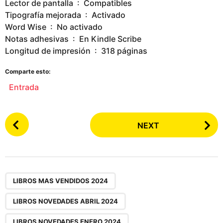
Lector de pantalla ‏ : ‎ Compatibles
Tipografía mejorada ‏ : ‎ Activado
Word Wise ‏ : ‎ No activado
Notas adhesivas ‏ : ‎ En Kindle Scribe
Longitud de impresión ‏ : ‎ 318 páginas
Comparte esto:
Entrada
P
NEXT
o
s
t
P
,
,
,
,
,
,
,
,
,
a
LIBROS MAS VENDIDOS 2024
g
LIBROS NOVEDADES ABRIL 2024
i
n
LIBROS NOVEDADES ENERO 2024