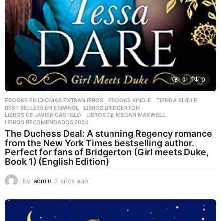
0
0
EBOOKS EN IDIOMAS EXTRANJEROS
,
EBOOKS KINDLE
,
TIENDA KINDLE
BEST SELLERS EN ESPAÑOL
,
LIBROS BRIDGERTON
,
LIBROS DE JAVIER CASTILLO
,
LIBROS DE MEGAN MAXWELL
,
LIBROS RECOMENDADOS 2024
The Duchess Deal: A stunning Regency romance
from the New York Times bestselling author.
Perfect for fans of Bridgerton (Girl meets Duke,
Book 1) (English Edition)
by
admin
2 años ago
2
a
ñ
o
s