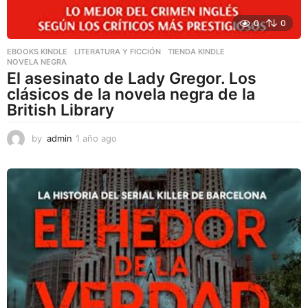
0
0
EBOOKS KINDLE
,
LITERATURA Y FICCIÓN
,
TIENDA KINDLE
NOVELA NEGRA
El asesinato de Lady Gregor. Los
clásicos de la novela negra de la
British Library
by
admin
1 año ago
1
a
ñ
o
a
g
o