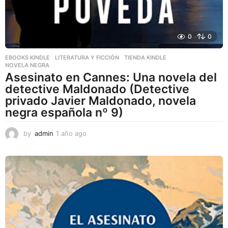
0
0
EBOOKS KINDLE
,
LITERATURA Y FICCIÓN
,
TIENDA KINDLE
NOVELA NEGRA
Asesinato en Cannes: Una novela del
detective Maldonado (Detective
privado Javier Maldonado, novela
negra española nº 9)
by
admin
1 año ago
1
a
ñ
o
a
g
o