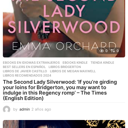
0
0
EBOOKS EN IDIOMAS EXTRANJEROS
,
EBOOKS KINDLE
,
TIENDA KINDLE
BEST SELLERS EN ESPAÑOL
,
LIBROS BRIDGERTON
,
LIBROS DE JAVIER CASTILLO
,
LIBROS DE MEGAN MAXWELL
,
LIBROS RECOMENDADOS 2024
The Second Lady Silverwood: ‘If you’re girding
your loins for Bridgerton, you may want to
indulge in this Regency romp’ – The Times
(English Edition)
by
admin
2 años ago
2
a
ñ
o