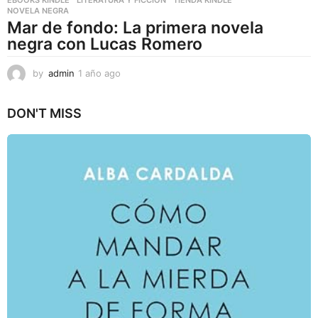
EBOOKS KINDLE
,
LITERATURA Y FICCIÓN
,
TIENDA KINDLE
NOVELA NEGRA
Mar de fondo: La primera novela
negra con Lucas Romero
by
admin
1 año ago
1
a
ñ
DON'T MISS
o
a
g
o