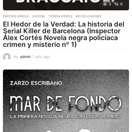
3
0
EBOOKS KINDLE
,
JUVENIL
,
TIENDA KINDLE
NOVELA NEGRA
El Hedor de la Verdad: La historia del
Serial Killer de Barcelona (Inspector
Álex Cortés Novela negra policíaca
crimen y misterio nº 1)
by
admin
1 año ago
1
a
ñ
o
a
g
o