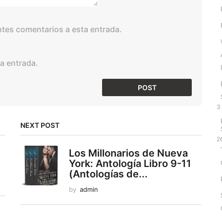
entes comentarios a esta entrada.
a entrada.
3
NEXT POST
2
Los Millonarios de Nueva
York: Antología Libro 9-11
(Antologías de...
by
admin