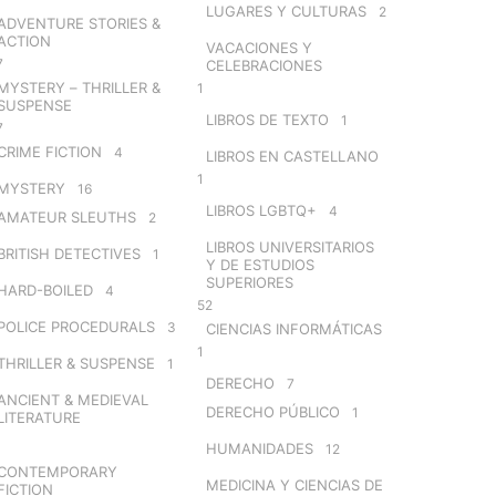
LUGARES Y CULTURAS
2
ADVENTURE STORIES &
ACTION
VACACIONES Y
7
CELEBRACIONES
MYSTERY – THRILLER &
1
SUSPENSE
LIBROS DE TEXTO
1
7
CRIME FICTION
4
LIBROS EN CASTELLANO
1
MYSTERY
16
LIBROS LGBTQ+
4
AMATEUR SLEUTHS
2
LIBROS UNIVERSITARIOS
BRITISH DETECTIVES
1
Y DE ESTUDIOS
SUPERIORES
HARD-BOILED
4
52
POLICE PROCEDURALS
3
CIENCIAS INFORMÁTICAS
1
THRILLER & SUSPENSE
1
DERECHO
7
ANCIENT & MEDIEVAL
DERECHO PÚBLICO
1
LITERATURE
HUMANIDADES
12
CONTEMPORARY
MEDICINA Y CIENCIAS DE
FICTION