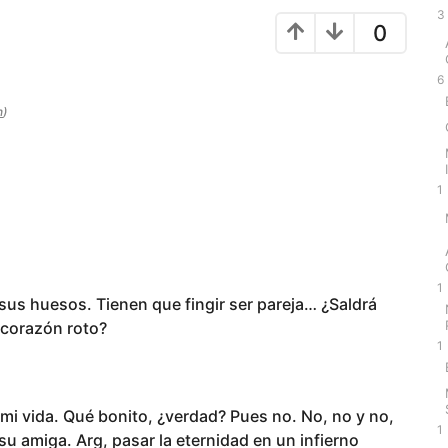
3
0
6
n
)
1
1
 sus huesos. Tienen que fingir ser pareja… ¿Saldrá
 corazón roto?
1
mi vida. Qué bonito, ¿verdad? Pues no. No, no y no,
1
su amiga. Arg, pasar la eternidad en un infierno