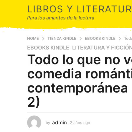
LIBROS Y LITERATU
Para los amantes de la lectura
HOME
TIENDA KINDLE
EBOOKS KINDLE
Todo
EBOOKS KINDLE
,
LITERATURA Y FICCIÓ
2
Todo lo que no 
a
ñ
comedia románt
o
s
contemporánea 
a
g
2)
o
2
a
ñ
admin
by
2 años ago
2
o
a