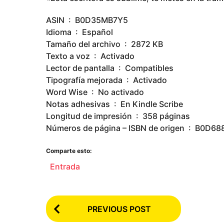
ASIN ‏ : ‎ B0D35MB7Y5
Idioma ‏ : ‎ Español
Tamaño del archivo ‏ : ‎ 2872 KB
Texto a voz ‏ : ‎ Activado
Lector de pantalla ‏ : ‎ Compatibles
Tipografía mejorada ‏ : ‎ Activado
Word Wise ‏ : ‎ No activado
Notas adhesivas ‏ : ‎ En Kindle Scribe
Longitud de impresión ‏ : ‎ 358 páginas
Números de página – ISBN de ori
Comparte esto:
Entrada
P
PREVIOUS POST
o