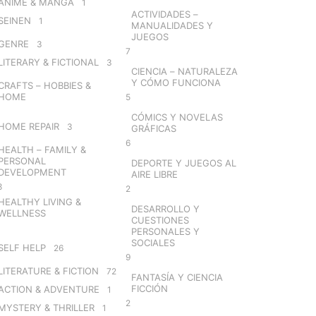
ANIME & MANGA
1
ACTIVIDADES –
SEINEN
1
MANUALIDADES Y
JUEGOS
GENRE
3
7
LITERARY & FICTIONAL
3
CIENCIA – NATURALEZA
Y CÓMO FUNCIONA
CRAFTS – HOBBIES &
HOME
5
CÓMICS Y NOVELAS
HOME REPAIR
3
GRÁFICAS
6
HEALTH – FAMILY &
PERSONAL
DEPORTE Y JUEGOS AL
DEVELOPMENT
AIRE LIBRE
8
2
HEALTHY LIVING &
DESARROLLO Y
WELLNESS
CUESTIONES
PERSONALES Y
SOCIALES
SELF HELP
26
9
LITERATURE & FICTION
72
FANTASÍA Y CIENCIA
FICCIÓN
ACTION & ADVENTURE
1
2
MYSTERY & THRILLER
1