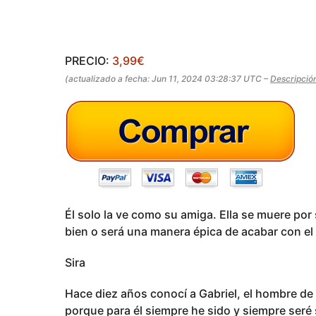
s
ñ
a
o
s
g
a
o
g
PRECIO:
3,99€
o
(actualizado a fecha: Jun 11, 2024 03:28:37 UTC –
Descripció
Él solo la ve como su amiga. Ella se muere por
bien o será una manera épica de acabar con el
Sira
Hace diez años conocí a Gabriel, el hombre de 
porque para él siempre he sido y siempre seré 