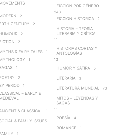
MOVEMENTS
FICCIÓN POR GÉNERO
243
MODERN
2
FICCIÓN HISTÓRICA
2
20TH CENTURY
2
HISTORIA – TEORÍA
LITERARIA Y CRÍTICA
HUMOUR
2
11
FICTION
2
HISTORIAS CORTAS Y
MYTHS & FAIRY TALES
1
ANTOLOGÍAS
MYTHOLOGY
13
1
SAGAS
1
HUMOR Y SÁTIRA
5
POETRY
2
LITERARIA
3
BY PERIOD
1
LITERATURA MUNDIAL
73
CLASSICAL – EARLY &
MEDIEVAL
MITOS – LEYENDAS Y
SAGAS
11
ANCIENT & CLASSICAL
1
POESÍA
4
SOCIAL & FAMILY ISSUES
ROMANCE
1
FAMILY
1