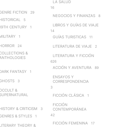
LA SALUD
16
GENRE FICTION
29
NEGOCIOS Y FINANZAS
8
HISTORICAL
5
LIBROS Y GUÍAS DE VIAJE
19TH CENTURY
1
14
MILITARY
1
GUÍAS TURISTICAS
11
HORROR
24
LITERATURA DE VIAJE
2
COLLECTIONS &
LITERATURA Y FICCIÓN
ANTHOLOGIES
626
ACCIÓN Y AVENTURA
89
DARK FANTASY
1
ENSAYOS Y
GHOSTS
3
CORRESPONDENCIA
3
OCCULT &
SUPERNATURAL
FICCIÓN CLÁSICA
1
FICCIÓN
HISTORY & CRITICISM
3
CONTEMPORÁNEA
42
GENRES & STYLES
1
FICCIÓN FEMENINA
17
LITERARY THEORY &