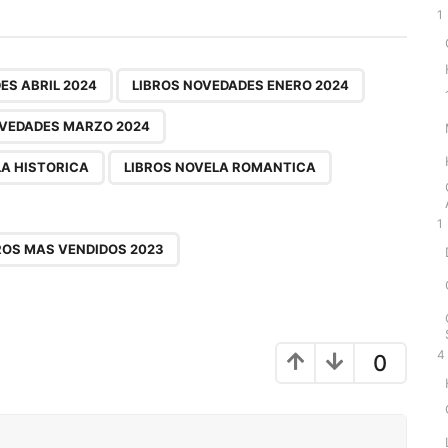
1
,
,
,
,
,
,
,
,
ES ABRIL 2024
LIBROS NOVEDADES ENERO 2024
OVEDADES MARZO 2024
LA HISTORICA
LIBROS NOVELA ROMANTICA
1
ROS MAS VENDIDOS 2023
4
0