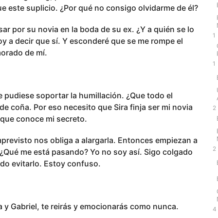
e este suplicio. ¿Por qué no consigo olvidarme de él?
ar por su novia en la boda de su ex. ¿Y a quién se lo
1
oy a decir que sí. Y esconderé que se me rompe el
morado de mí.
1
ue pudiese soportar la humillación. ¿Que todo el
 coña. Por eso necesito que Sira finja ser mi novia
2
a que conoce mi secreto.
imprevisto nos obliga a alargarla. Entonces empiezan a
2
¿Qué me está pasando? Yo no soy así. Sigo colgado
do evitarlo. Estoy confuso.
ra y Gabriel, te reirás y emocionarás como nunca.
4