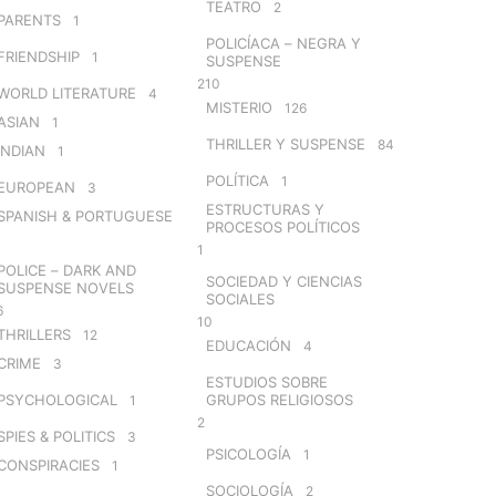
TEATRO
2
PARENTS
1
POLICÍACA – NEGRA Y
FRIENDSHIP
1
SUSPENSE
210
WORLD LITERATURE
4
MISTERIO
126
ASIAN
1
THRILLER Y SUSPENSE
84
INDIAN
1
POLÍTICA
1
EUROPEAN
3
ESTRUCTURAS Y
SPANISH & PORTUGUESE
PROCESOS POLÍTICOS
1
POLICE – DARK AND
SOCIEDAD Y CIENCIAS
SUSPENSE NOVELS
SOCIALES
6
10
THRILLERS
12
EDUCACIÓN
4
CRIME
3
ESTUDIOS SOBRE
PSYCHOLOGICAL
GRUPOS RELIGIOSOS
1
2
SPIES & POLITICS
3
PSICOLOGÍA
1
CONSPIRACIES
1
SOCIOLOGÍA
2