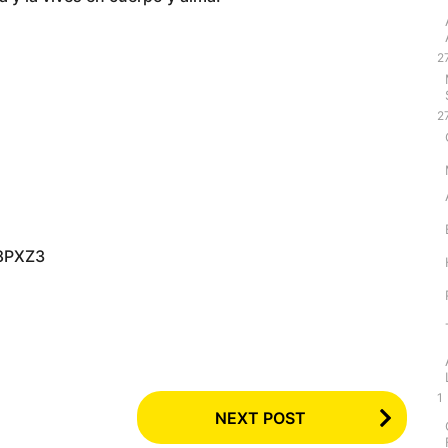
2
2
gen ‏ : ‎ B0D688PXZ3
1
NEXT POST