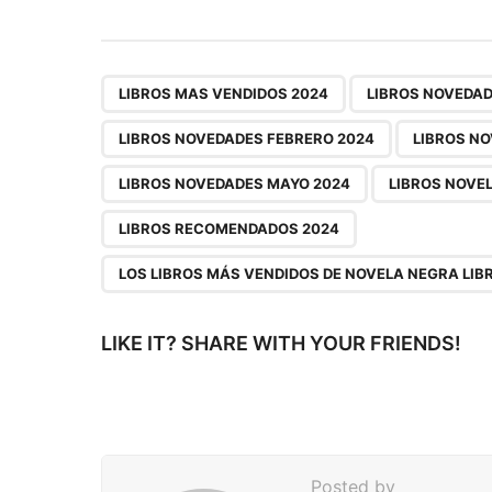
s
t
P
,
LIBROS MAS VENDIDOS 2024
LIBROS NOVEDAD
a
LIBROS NOVEDADES FEBRERO 2024
LIBROS N
g
LIBROS NOVEDADES MAYO 2024
LIBROS NOVE
i
n
LIBROS RECOMENDADOS 2024
a
LOS LIBROS MÁS VENDIDOS DE NOVELA NEGRA LIB
t
i
LIKE IT? SHARE WITH YOUR FRIENDS!
o
n
Posted by