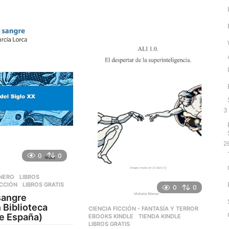
a
g
o
3
2
0
0
ÉNERO
,
LIBROS
,
ICCIÓN
LIBROS GRATIS
0
0
sangre
 Biblioteca
CIENCIA FICCIÓN - FANTASÍA Y TERROR
,
de España)
EBOOKS KINDLE
,
TIENDA KINDLE
LIBROS GRATIS