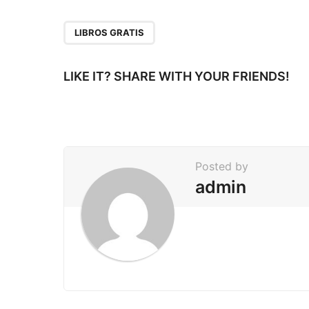
t
P
LIBROS GRATIS
a
g
LIKE IT? SHARE WITH YOUR FRIENDS!
i
n
a
t
Posted by
i
admin
o
n