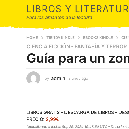
LIBROS Y LITERATU
Para los amantes de la lectura
HOME
TIENDA KINDLE
EBOOKS KINDLE
CIE
CIENCIA FICCIÓN - FANTASÍA Y TERROR
2
Guía para un zo
a
ñ
o
s
admin
by
2 años ago
2
a
a
g
ñ
o
o
s
2
a
a
g
LIBROS GRATIS – DESCARGA DE LIBROS – DE
ñ
o
PRECIO:
2,99€
o
(actualizado a fecha: Sep 25, 2024 19:48:50 UTC –
Descripció