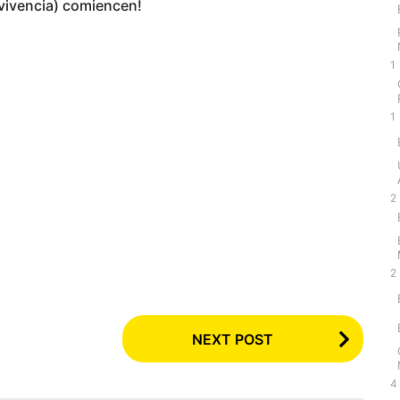
rvivencia) comiencen!
1
1
2
2
NEXT POST
4