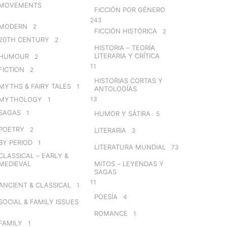
MOVEMENTS
FICCIÓN POR GÉNERO
243
MODERN
2
FICCIÓN HISTÓRICA
2
20TH CENTURY
2
HISTORIA – TEORÍA
LITERARIA Y CRÍTICA
HUMOUR
2
11
FICTION
2
HISTORIAS CORTAS Y
MYTHS & FAIRY TALES
1
ANTOLOGÍAS
MYTHOLOGY
13
1
SAGAS
1
HUMOR Y SÁTIRA
5
POETRY
2
LITERARIA
3
BY PERIOD
1
LITERATURA MUNDIAL
73
CLASSICAL – EARLY &
MEDIEVAL
MITOS – LEYENDAS Y
SAGAS
11
ANCIENT & CLASSICAL
1
POESÍA
4
SOCIAL & FAMILY ISSUES
ROMANCE
1
FAMILY
1