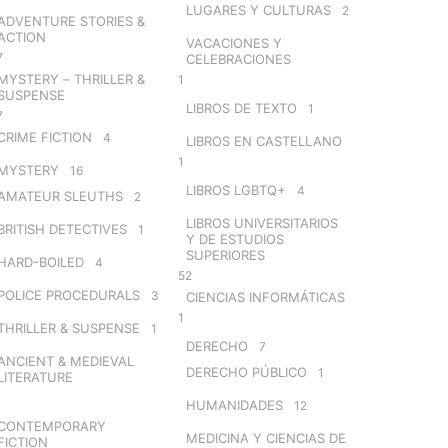
LUGARES Y CULTURAS
2
ADVENTURE STORIES &
ACTION
VACACIONES Y
7
CELEBRACIONES
MYSTERY – THRILLER &
1
SUSPENSE
LIBROS DE TEXTO
1
7
CRIME FICTION
4
LIBROS EN CASTELLANO
1
MYSTERY
16
LIBROS LGBTQ+
4
AMATEUR SLEUTHS
2
LIBROS UNIVERSITARIOS
BRITISH DETECTIVES
1
Y DE ESTUDIOS
SUPERIORES
HARD-BOILED
4
52
POLICE PROCEDURALS
3
CIENCIAS INFORMÁTICAS
1
THRILLER & SUSPENSE
1
DERECHO
7
ANCIENT & MEDIEVAL
DERECHO PÚBLICO
1
LITERATURE
HUMANIDADES
12
CONTEMPORARY
MEDICINA Y CIENCIAS DE
FICTION