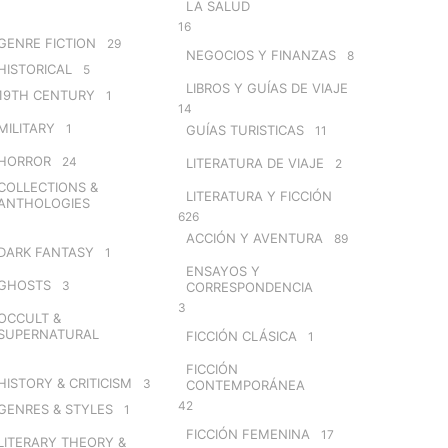
LA SALUD
16
GENRE FICTION
29
NEGOCIOS Y FINANZAS
8
HISTORICAL
5
LIBROS Y GUÍAS DE VIAJE
19TH CENTURY
1
14
MILITARY
1
GUÍAS TURISTICAS
11
HORROR
24
LITERATURA DE VIAJE
2
COLLECTIONS &
LITERATURA Y FICCIÓN
ANTHOLOGIES
626
ACCIÓN Y AVENTURA
89
DARK FANTASY
1
ENSAYOS Y
GHOSTS
3
CORRESPONDENCIA
3
OCCULT &
SUPERNATURAL
FICCIÓN CLÁSICA
1
FICCIÓN
HISTORY & CRITICISM
3
CONTEMPORÁNEA
42
GENRES & STYLES
1
FICCIÓN FEMENINA
17
LITERARY THEORY &