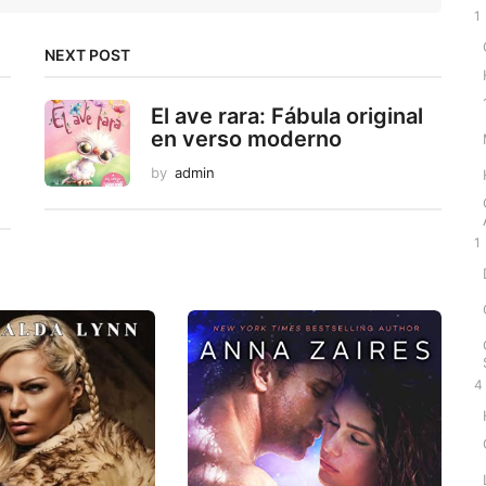
1
NEXT POST
El ave rara: Fábula original
en verso moderno
by
admin
1
4