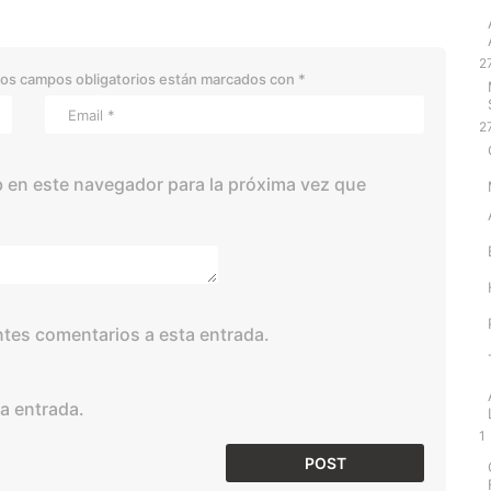
2
os campos obligatorios están marcados con
*
2
 en este navegador para la próxima vez que
entes comentarios a esta entrada.
a entrada.
1