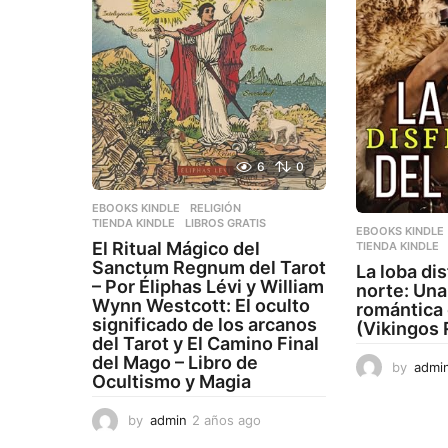
6
0
EBOOKS KINDLE
,
RELIGIÓN
,
TIENDA KINDLE
LIBROS GRATIS
EBOOKS KINDLE
El Ritual Mágico del
TIENDA KINDLE
Sanctum Regnum del Tarot
La loba di
– Por Éliphas Lévi y William
norte: Una
Wynn Westcott: El oculto
romántica 
significado de los arcanos
(Vikingos
del Tarot y El Camino Final
del Mago – Libro de
by
admi
Ocultismo y Magia
by
admin
2 años ago
2
a