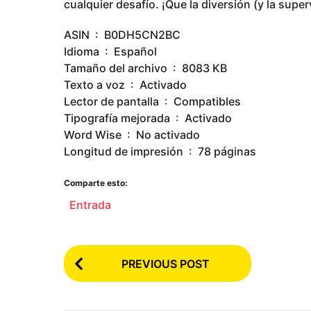
cualquier desafío. ¡Que la diversión (y la supe
ASIN ‏ : ‎ B0DH5CN2BC
Idioma ‏ : ‎ Español
Tamaño del archivo ‏ : ‎ 8083 KB
Texto a voz ‏ : ‎ Activado
Lector de pantalla ‏ : ‎ Compatibles
Tipografía mejorada ‏ : ‎ Activado
Word Wise ‏ : ‎ No activado
Longitud de impresión ‏ : ‎ 78 páginas
Comparte esto:
Entrada
P
PREVIOUS POST
o
s