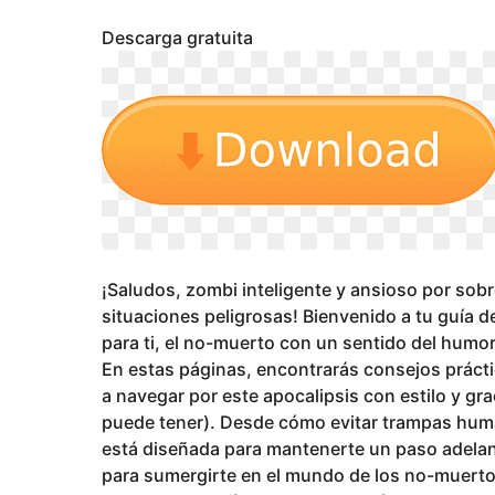
s
a
Descarga gratuita
g
o
¡Saludos, zombi inteligente y ansioso por sob
situaciones peligrosas! Bienvenido a tu guía d
para ti, el no-muerto con un sentido del humor (
En estas páginas, encontrarás consejos práct
a navegar por este apocalipsis con estilo y gr
puede tener). Desde cómo evitar trampas huma
está diseñada para mantenerte un paso adelant
para sumergirte en el mundo de los no-muertos