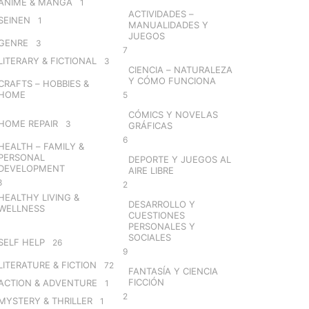
ANIME & MANGA
1
ACTIVIDADES –
SEINEN
1
MANUALIDADES Y
JUEGOS
GENRE
3
7
LITERARY & FICTIONAL
3
CIENCIA – NATURALEZA
Y CÓMO FUNCIONA
CRAFTS – HOBBIES &
HOME
5
CÓMICS Y NOVELAS
HOME REPAIR
3
GRÁFICAS
6
HEALTH – FAMILY &
PERSONAL
DEPORTE Y JUEGOS AL
DEVELOPMENT
AIRE LIBRE
8
2
HEALTHY LIVING &
DESARROLLO Y
WELLNESS
CUESTIONES
PERSONALES Y
SOCIALES
SELF HELP
26
9
LITERATURE & FICTION
72
FANTASÍA Y CIENCIA
FICCIÓN
ACTION & ADVENTURE
1
2
MYSTERY & THRILLER
1