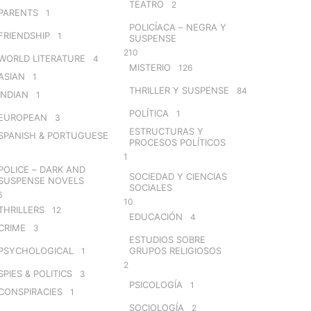
TEATRO
2
PARENTS
1
POLICÍACA – NEGRA Y
FRIENDSHIP
1
SUSPENSE
210
WORLD LITERATURE
4
MISTERIO
126
ASIAN
1
THRILLER Y SUSPENSE
84
INDIAN
1
POLÍTICA
1
EUROPEAN
3
ESTRUCTURAS Y
SPANISH & PORTUGUESE
PROCESOS POLÍTICOS
1
POLICE – DARK AND
SOCIEDAD Y CIENCIAS
SUSPENSE NOVELS
SOCIALES
6
10
THRILLERS
12
EDUCACIÓN
4
CRIME
3
ESTUDIOS SOBRE
PSYCHOLOGICAL
GRUPOS RELIGIOSOS
1
2
SPIES & POLITICS
3
PSICOLOGÍA
1
CONSPIRACIES
1
SOCIOLOGÍA
2