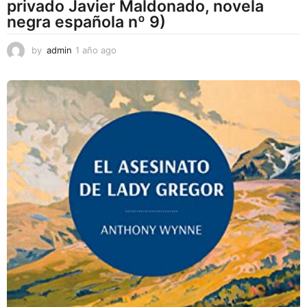
privado Javier Maldonado, novela
negra española nº 9)
by
admin
1 año ago
1
a
ñ
o
a
g
o