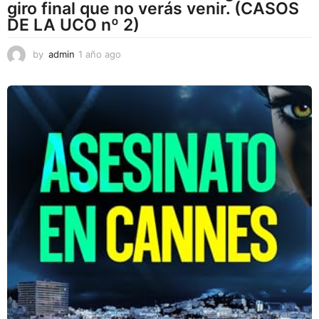
giro final que no verás venir. (CASOS
DE LA UCO nº 2)
by
admin
1 año ago
1
a
ñ
o
a
g
o