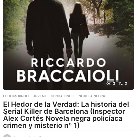
3
0
EBOOKS KINDLE
,
JUVENIL
,
TIENDA KINDLE
NOVELA NEGRA
El Hedor de la Verdad: La historia del
Serial Killer de Barcelona (Inspector
Álex Cortés Novela negra policíaca
crimen y misterio nº 1)