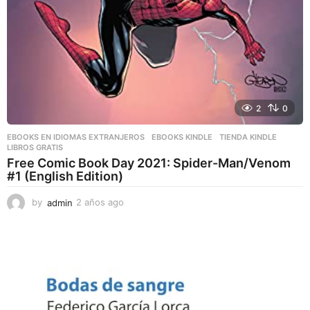
2
0
EBOOKS EN IDIOMAS EXTRANJEROS
,
EBOOKS KINDLE
,
TIENDA KINDLE
LIBROS GRATIS
Free Comic Book Day 2021: Spider-Man/Venom
#1 (English Edition)
by
admin
2 años ago
2
a
ñ
o
s
a
g
o