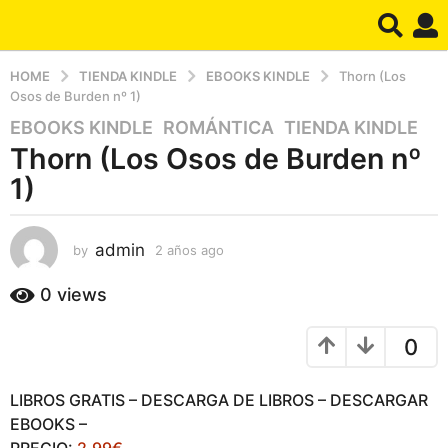
HOME
TIENDA KINDLE
EBOOKS KINDLE
Thorn (Los
Osos de Burden nº 1)
EBOOKS KINDLE
,
ROMÁNTICA
,
TIENDA KINDLE
2
Thorn (Los Osos de Burden nº
a
ñ
1)
o
s
a
admin
by
2 años ago
2
a
g
ñ
0
views
o
o
2
s
a
0
a
g
ñ
o
o
LIBROS GRATIS – DESCARGA DE LIBROS – DESCARGAR
s
EBOOKS –
a
PRECIO:
2,99€