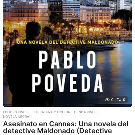
0
0
EBOOKS KINDLE
,
LITERATURA Y FICCIÓN
,
TIENDA KINDLE
NOVELA NEGRA
Asesinato en Cannes: Una novela del
detective Maldonado (Detective