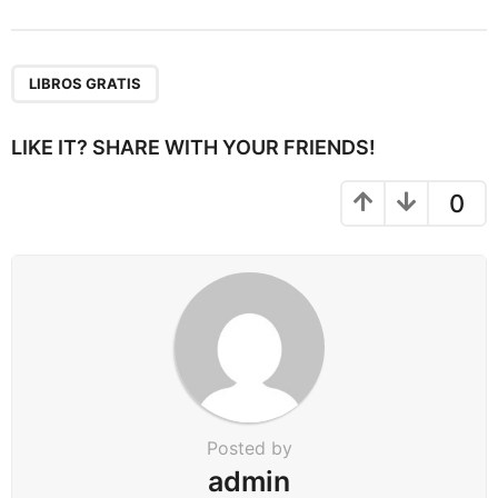
s
t
P
a
LIBROS GRATIS
g
i
LIKE IT? SHARE WITH YOUR FRIENDS!
n
a
0
t
i
o
n
Posted by
admin