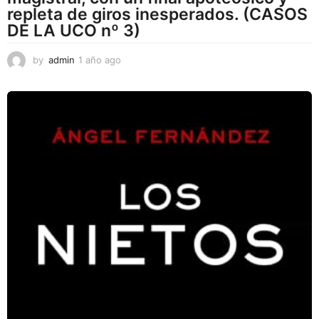
repleta de giros inesperados. (CASOS
DE LA UCO nº 3)
by
admin
1 año ago
1
a
ñ
o
a
g
o