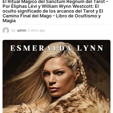
El Ritual Mágico del Sanctum Regnum del Tarot –
Por Éliphas Lévi y William Wynn Westcott: El
oculto significado de los arcanos del Tarot y El
Camino Final del Mago – Libro de Ocultismo y
Magia
by
admin
2 años ago
2
a
ñ
o
s
a
g
o