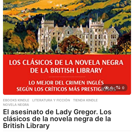
0
0
EBOOKS KINDLE
,
LITERATURA Y FICCIÓN
,
TIENDA KINDLE
NOVELA NEGRA
El asesinato de Lady Gregor. Los
clásicos de la novela negra de la
British Library