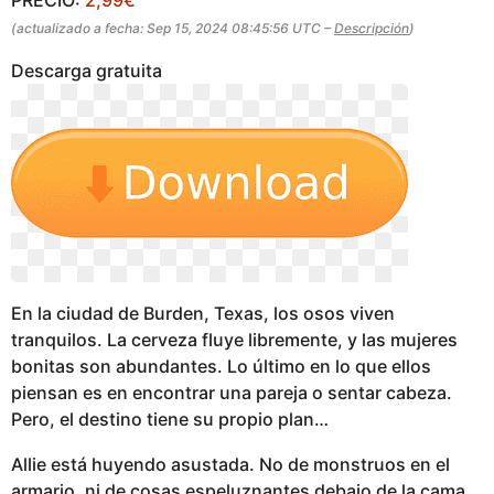
g
(actualizado a fecha: Sep 15, 2024 08:45:56 UTC –
Descripción
)
o
Descarga gratuita
En la ciudad de Burden, Texas, los osos viven
tranquilos. La cerveza fluye libremente, y las mujeres
bonitas son abundantes. Lo último en lo que ellos
piensan es en encontrar una pareja o sentar cabeza.
Pero, el destino tiene su propio plan…
Allie está huyendo asustada. No de monstruos en el
armario, ni de cosas espeluznantes debajo de la cama,