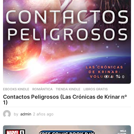
4
0
EBOOKS KINDLE
,
ROMÁNTICA
,
TIENDA KINDLE
LIBROS GRATIS
Contactos Peligrosos (Las Crónicas de Krinar nº
1)
by
admin
2 años ago
2
a
ñ
o