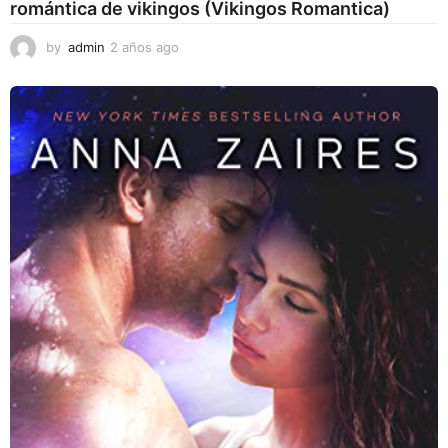
romántica de vikingos (Vikingos Romantica)
by
admin
2 años ago
2
a
ñ
o
s
a
g
o