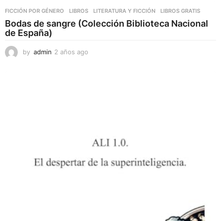
FICCIÓN POR GÉNERO
,
LIBROS
,
LITERATURA Y FICCIÓN
LIBROS GRATIS
Bodas de sangre (Colección Biblioteca Nacional
de España)
by
admin
2 años ago
2
a
ñ
o
s
a
g
o