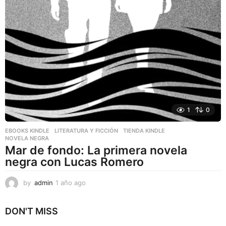
1
0
EBOOKS KINDLE
,
LITERATURA Y FICCIÓN
,
TIENDA KINDLE
NOVELA NEGRA
Mar de fondo: La primera novela
negra con Lucas Romero
by
admin
1 año ago
1
a
ñ
DON'T MISS
o
a