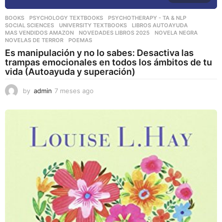
BOOKS
,
PSYCHOLOGY TEXTBOOKS
,
PSYCHOTHERAPY - TA & NLP
,
SOCIAL SCIENCES
,
UNIVERSITY TEXTBOOKS
LIBROS AUTOAYUDA
,
MAS VENDIDOS AMAZON
,
NOVEDADES LIBROS 2025
,
NOVELA NEGRA
,
NOVELAS DE TERROR
,
POEMAS
Es manipulación y no lo sabes: Desactiva las
trampas emocionales en todos los ámbitos de tu
vida (Autoayuda y superación)
by
admin
7 meses ago
7
m
e
s
e
s
a
g
o