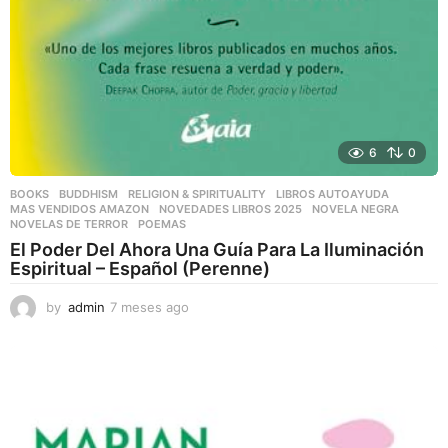
6
0
BOOKS
,
BUDDHISM
,
RELIGION & SPIRITUALITY
LIBROS AUTOAYUDA
,
MAS VENDIDOS AMAZON
,
NOVEDADES LIBROS 2025
,
NOVELA NEGRA
,
NOVELAS DE TERROR
,
POEMAS
El Poder Del Ahora Una Guía Para La Iluminación
Espiritual – Español (Perenne)
by
admin
7 meses ago
7
m
e
s
e
s
a
g