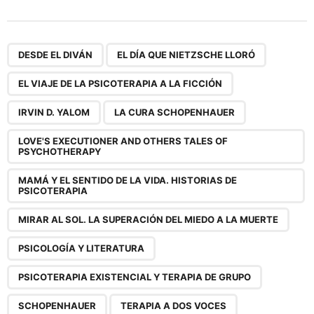
s
t
P
,
,
,
,
,
,
,
,
,
,
,
,
,
a
DESDE EL DIVÁN
EL DÍA QUE NIETZSCHE LLORÓ
g
EL VIAJE DE LA PSICOTERAPIA A LA FICCIÓN
i
n
IRVIN D. YALOM
LA CURA SCHOPENHAUER
a
LOVE'S EXECUTIONER AND OTHERS TALES OF
t
PSYCHOTHERAPY
i
MAMÁ Y EL SENTIDO DE LA VIDA. HISTORIAS DE
o
PSICOTERAPIA
n
MIRAR AL SOL. LA SUPERACIÓN DEL MIEDO A LA MUERTE
PSICOLOGÍA Y LITERATURA
PSICOTERAPIA EXISTENCIAL Y TERAPIA DE GRUPO
SCHOPENHAUER
TERAPIA A DOS VOCES