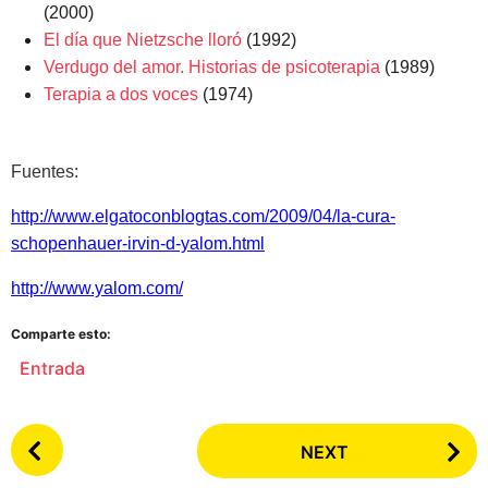
(2000)
El día que Nietzsche lloró
(1992)
Verdugo del amor. Historias de psicoterapia
(1989)
Terapia a dos voces
(1974)
Fuentes:
http://www.elgatoconblogtas.com/2009/04/la-cura-
schopenhauer-irvin-d-yalom.html
http://www.yalom.com/
Comparte esto:
Entrada
P
NEXT
o