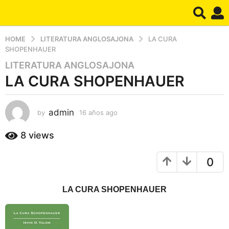
HOME
LITERATURA ANGLOSAJONA
LA CURA
SHOPENHAUER
LITERATURA ANGLOSAJONA
1
LA CURA SHOPENHAUER
6
a
ñ
admin
by
16 años ago
1
o
1
s
a
8
views
a
ñ
g
o
0
s
o
a
1
g
1
LA CURA SHOPENHAUER
o
a
ñ
o