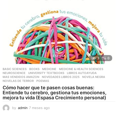
3
0
BASIC SCIENCES
,
BOOKS
,
MEDICINE
,
MEDICINE & HEALTH SCIENCES
,
NEUROSCIENCE
,
UNIVERSITY TEXTBOOKS
LIBROS AUTOAYUDA
,
MAS VENDIDOS AMAZON
,
NOVEDADES LIBROS 2025
,
NOVELA NEGRA
,
NOVELAS DE TERROR
,
POEMAS
Cómo hacer que te pasen cosas buenas:
Entiende tu cerebro, gestiona tus emociones,
mejora tu vida (Espasa Crecimiento personal)
by
admin
7 meses ago
7
m
e