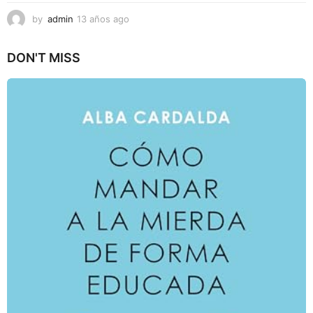
by
admin
13 años ago
6
a
ñ
DON'T MISS
o
s
a
g
o