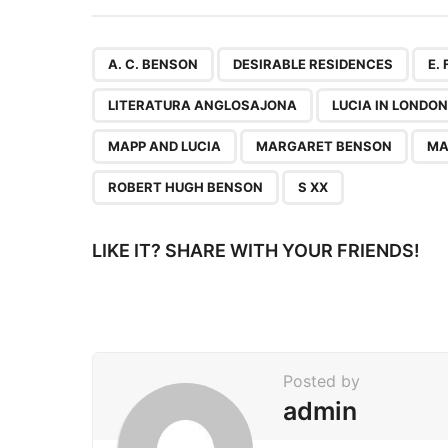
s
t
P
,
,
A. C. BENSON
DESIRABLE RESIDENCES
E.
a
LITERATURA ANGLOSAJONA
LUCIA IN LONDON
g
MAPP AND LUCIA
MARGARET BENSON
MA
i
n
ROBERT HUGH BENSON
S XX
a
t
LIKE IT? SHARE WITH YOUR FRIENDS!
i
o
n
Posted by
admin