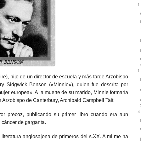
1
1
ire
), hijo de un director de escuela y más tarde
Arzobispo
y Sidgwick Benson («Minnie»), quien fue descrita por
ujer europea». A la muerte de su marido, Minnie formaría
ior Arzobispo de Canterbury, Archibald Campbell Tait.
4
tor precoz, publicando su primer libro cuando era aún
e
cáncer de garganta
.
 literatura anglosajona de primeros del s.XX. A mi me ha