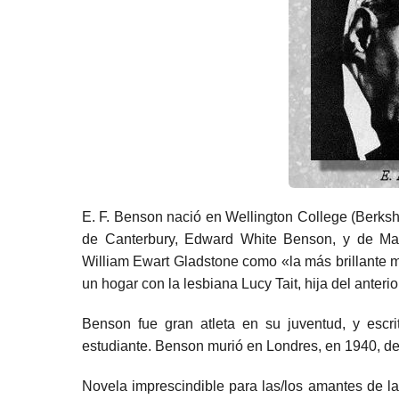
E. F. Benson nació en
Wellington College
(
Berksh
de Canterbury
, Edward White Benson, y de Mar
William Ewart Gladstone
como «la más brillante m
un hogar con la
lesbiana
Lucy Tait, hija del anter
Benson fue gran atleta en su juventud, y escri
estudiante.
Benson murió en
Londres
, en 1940, d
Novela imprescindible para las/los amantes de la