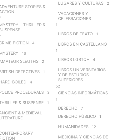
LUGARES Y CULTURAS
2
ADVENTURE STORIES &
ACTION
VACACIONES Y
7
CELEBRACIONES
MYSTERY – THRILLER &
1
SUSPENSE
LIBROS DE TEXTO
1
7
CRIME FICTION
4
LIBROS EN CASTELLANO
1
MYSTERY
16
LIBROS LGBTQ+
4
AMATEUR SLEUTHS
2
LIBROS UNIVERSITARIOS
BRITISH DETECTIVES
1
Y DE ESTUDIOS
SUPERIORES
HARD-BOILED
4
52
POLICE PROCEDURALS
3
CIENCIAS INFORMÁTICAS
1
THRILLER & SUSPENSE
1
DERECHO
7
ANCIENT & MEDIEVAL
DERECHO PÚBLICO
1
LITERATURE
HUMANIDADES
12
CONTEMPORARY
MEDICINA Y CIENCIAS DE
FICTION