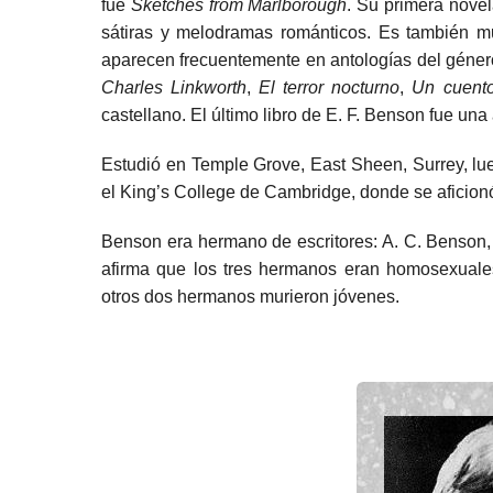
fue
Sketches from Marlborough
. Su primera novel
sátiras y melodramas románticos. Es también m
aparecen frecuentemente en antologías del géner
Charles Linkworth
,
El terror nocturno
,
Un cuento
castellano. El último libro de
E. F. Benson fue una 
Estudió en Temple Grove, East Sheen,
Surrey
, l
el
King’s College de Cambridge
, donde se aficion
Benson era hermano de escritores:
A. C. Benson
afirma que los tres hermanos eran
homosexuale
otros dos hermanos murieron jóvenes.