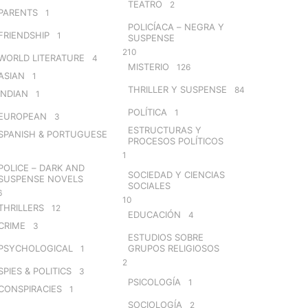
TEATRO
2
PARENTS
1
POLICÍACA – NEGRA Y
FRIENDSHIP
1
SUSPENSE
210
WORLD LITERATURE
4
MISTERIO
126
ASIAN
1
THRILLER Y SUSPENSE
84
INDIAN
1
POLÍTICA
1
EUROPEAN
3
ESTRUCTURAS Y
SPANISH & PORTUGUESE
PROCESOS POLÍTICOS
1
POLICE – DARK AND
SOCIEDAD Y CIENCIAS
SUSPENSE NOVELS
SOCIALES
6
10
THRILLERS
12
EDUCACIÓN
4
CRIME
3
ESTUDIOS SOBRE
PSYCHOLOGICAL
GRUPOS RELIGIOSOS
1
2
SPIES & POLITICS
3
PSICOLOGÍA
1
CONSPIRACIES
1
SOCIOLOGÍA
2