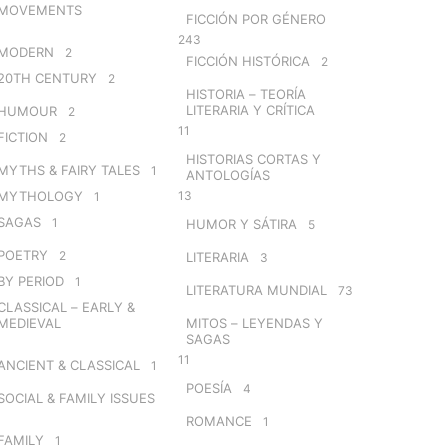
MOVEMENTS
FICCIÓN POR GÉNERO
243
MODERN
2
FICCIÓN HISTÓRICA
2
20TH CENTURY
2
HISTORIA – TEORÍA
LITERARIA Y CRÍTICA
HUMOUR
2
11
FICTION
2
HISTORIAS CORTAS Y
MYTHS & FAIRY TALES
1
ANTOLOGÍAS
MYTHOLOGY
13
1
SAGAS
1
HUMOR Y SÁTIRA
5
POETRY
2
LITERARIA
3
BY PERIOD
1
LITERATURA MUNDIAL
73
CLASSICAL – EARLY &
MEDIEVAL
MITOS – LEYENDAS Y
SAGAS
11
ANCIENT & CLASSICAL
1
POESÍA
4
SOCIAL & FAMILY ISSUES
ROMANCE
1
FAMILY
1