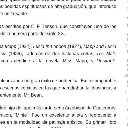
las bebidas espirituosas de alta graduación, que introduce
er un farsante.
as escritas por
E. F Benson, que constituyen uno de los
e la primera parte del siglo XX.
3
ss Mapp
(1922),
Lucia in London
(1927),
Mapp and Lucia
ucia
(1939), además de dos historias cortas,
The Male
 como apéndice a la novela Miss Mapp, y
Desirable
2
 alcanzando un gran éxito de audiencia. Éxito comparable
s escenas cómicas en las que parodiaban la idiosincrasia
2
cientemente, Mr. Bean.
 fue hijo del que más tarde sería Arzobispo de Canterbury,
on, “Minie”. Fue un excelente atleta y representó a
es en la modalidad de patinaje artístico. Su primer libro