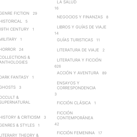
LA SALUD
16
GENRE FICTION
29
NEGOCIOS Y FINANZAS
8
HISTORICAL
5
LIBROS Y GUÍAS DE VIAJE
19TH CENTURY
1
14
MILITARY
1
GUÍAS TURISTICAS
11
HORROR
24
LITERATURA DE VIAJE
2
COLLECTIONS &
LITERATURA Y FICCIÓN
ANTHOLOGIES
626
ACCIÓN Y AVENTURA
89
DARK FANTASY
1
ENSAYOS Y
GHOSTS
3
CORRESPONDENCIA
3
OCCULT &
SUPERNATURAL
FICCIÓN CLÁSICA
1
FICCIÓN
HISTORY & CRITICISM
3
CONTEMPORÁNEA
42
GENRES & STYLES
1
FICCIÓN FEMENINA
17
LITERARY THEORY &