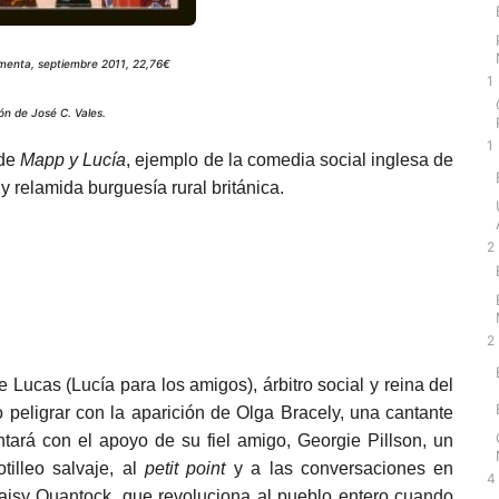
menta, septiembre 2011, 22,76€
1
ón de José C. Vales.
1
 de
Mapp y Lucía
, ejemplo de la comedia social inglesa de
 y relamida burguesía rural británica.
2
2
 Lucas (Lucía para los amigos), árbitro social y reina del
o peligrar con la aparición de Olga Bracely, una cantante
ntará con el apoyo de su fiel amigo, Georgie Pillson, un
tilleo salvaje, al
petit point
y a las conversaciones en
4
Daisy Quantock, que revoluciona al pueblo entero cuando