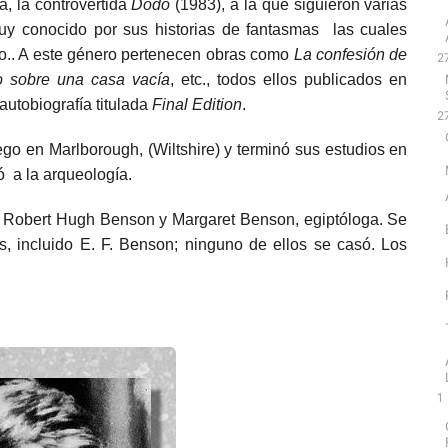
a, la controvertida
Dodo
(1983), a la que siguieron varias
uy conocido por sus historias de fantasmas las cuales
o.. A este género pertenecen obras como
La confesión de
2
 sobre una casa vacía
, etc., todos ellos publicados en
autobiografía titulada
Final Edition
.
2
uego en
Marlborough
, (
Wiltshire
) y terminó sus estudios en
ó a la arqueología.
,
Robert Hugh Benson
y
Margaret Benson
, egiptóloga. Se
s
, incluido E. F. Benson; ninguno de ellos se casó. Los
1