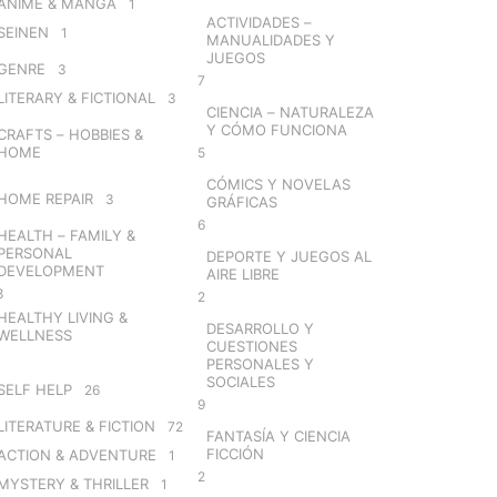
ANIME & MANGA
1
ACTIVIDADES –
SEINEN
1
MANUALIDADES Y
JUEGOS
GENRE
3
7
LITERARY & FICTIONAL
3
CIENCIA – NATURALEZA
Y CÓMO FUNCIONA
CRAFTS – HOBBIES &
HOME
5
CÓMICS Y NOVELAS
HOME REPAIR
3
GRÁFICAS
6
HEALTH – FAMILY &
PERSONAL
DEPORTE Y JUEGOS AL
DEVELOPMENT
AIRE LIBRE
8
2
HEALTHY LIVING &
DESARROLLO Y
WELLNESS
CUESTIONES
PERSONALES Y
SOCIALES
SELF HELP
26
9
LITERATURE & FICTION
72
FANTASÍA Y CIENCIA
FICCIÓN
ACTION & ADVENTURE
1
2
MYSTERY & THRILLER
1