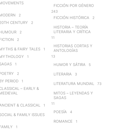
MOVEMENTS
FICCIÓN POR GÉNERO
243
MODERN
2
FICCIÓN HISTÓRICA
2
20TH CENTURY
2
HISTORIA – TEORÍA
LITERARIA Y CRÍTICA
HUMOUR
2
11
FICTION
2
HISTORIAS CORTAS Y
MYTHS & FAIRY TALES
1
ANTOLOGÍAS
MYTHOLOGY
13
1
SAGAS
1
HUMOR Y SÁTIRA
5
POETRY
2
LITERARIA
3
BY PERIOD
1
LITERATURA MUNDIAL
73
CLASSICAL – EARLY &
MEDIEVAL
MITOS – LEYENDAS Y
SAGAS
11
ANCIENT & CLASSICAL
1
POESÍA
4
SOCIAL & FAMILY ISSUES
ROMANCE
1
FAMILY
1