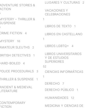
LUGARES Y CULTURAS
2
ADVENTURE STORIES &
ACTION
VACACIONES Y
7
CELEBRACIONES
MYSTERY – THRILLER &
1
SUSPENSE
LIBROS DE TEXTO
1
7
CRIME FICTION
4
LIBROS EN CASTELLANO
1
MYSTERY
16
LIBROS LGBTQ+
4
AMATEUR SLEUTHS
2
LIBROS UNIVERSITARIOS
BRITISH DETECTIVES
1
Y DE ESTUDIOS
SUPERIORES
HARD-BOILED
4
52
POLICE PROCEDURALS
3
CIENCIAS INFORMÁTICAS
1
THRILLER & SUSPENSE
1
DERECHO
7
ANCIENT & MEDIEVAL
DERECHO PÚBLICO
1
LITERATURE
HUMANIDADES
12
CONTEMPORARY
MEDICINA Y CIENCIAS DE
FICTION