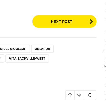
NEXT POST
,
,
,
,
,
NIGEL NICOLSON
ORLANDO
3
F
VITA SACKVILLE-WEST
2
0