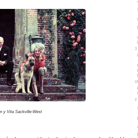
3
2
2
n y Vita Sackville-West