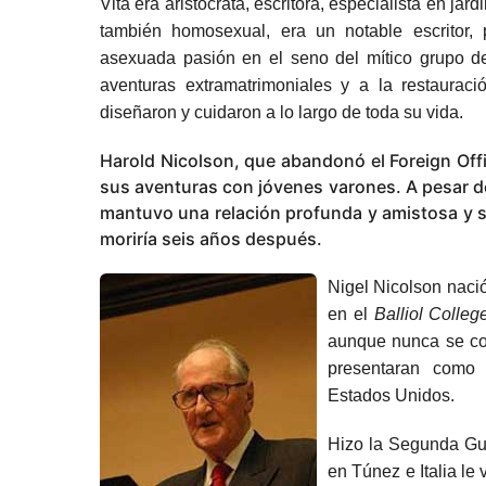
Vita era aristócrata, escritora, especialista en j
también homosexual, era un notable escritor, p
asexuada pasión en el seno del mítico grupo de 
aventuras extramatrimoniales y a la restauraci
diseñaron y cuidaron a lo largo de toda su vida.
Harold Nicolson, que abandonó el Foreign Off
sus aventuras con jóvenes varones. A pesar d
mantuvo una relación profunda y amistosa y s
moriría seis años después.
Nigel Nicolson naci
en el
Balliol Colleg
aunque nunca se con
presentaran como 
Estados Unidos.
Hizo la Segunda Gue
en Túnez e Italia le