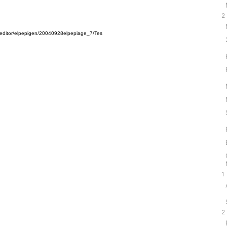
2
or/editor/elpepigen/20040928elpepiage_7/Tes
1
2