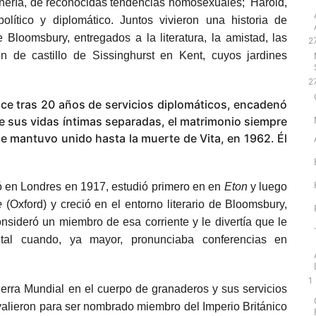
ardinería, de reconocidas tendencias homosexuales; Harold,
olítico y diplomático. Juntos vivieron una historia de
Bloomsbury, entregados a la literatura, la amistad, las
2
ón de castillo de Sissinghurst en Kent, cuyos jardines
2
ice tras 20 años de servicios diplomáticos, encadenó
e sus vidas íntimas separadas, el matrimonio siempre
e mantuvo unido hasta la muerte de Vita, en 1962. Él
ó en Londres en 1917, estudió primero en en
Eton
y luego
e
(Oxford) y creció en el entorno literario de Bloomsbury,
sideró un miembro de esa corriente y le divertía que le
tal cuando, ya mayor, pronunciaba conferencias en
1
rra Mundial en el cuerpo de granaderos y sus servicios
 valieron para ser nombrado miembro del Imperio Británico