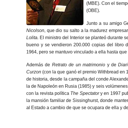
(MBE). Con el tiempo
(OBE).
Junto a su amigo Ge
Nicolson
, que dio su salto a la madurez empresari
Lolita.
El ministro del Interior se planteó durante
bueno y se vendieron 200.000 copias del libro de
1964, pero se mantuvo vinculado a ella hasta que
Además de
Retrato de un matrimonio
y de
Diar
Curzon
(con la que ganó el premio Withbread en 
de historia, desde la campaña del conde Alexander
la de Napoleón en Rusia (1985) y seis volúmenes 
con la revista política
The Spectator
y en 1997 pub
la mansión familiar de Sissinghurst, donde mante
al Estado a cambio de que se ocupara de ella y de