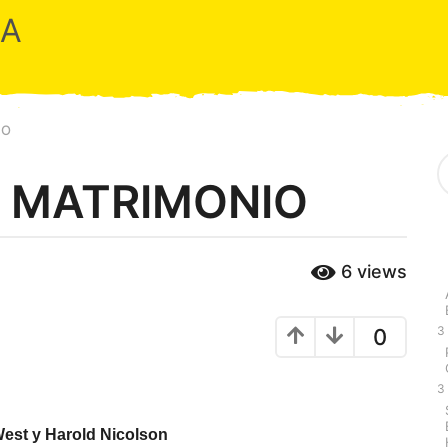
RA
IO
S
e
N MATRIMONIO
a
r
c
h
6
views
f
o
r
:
3
0
3
West y Harold Nicolson