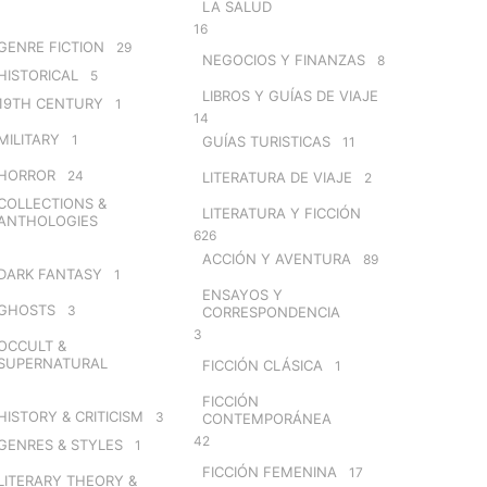
LA SALUD
16
GENRE FICTION
29
NEGOCIOS Y FINANZAS
8
HISTORICAL
5
LIBROS Y GUÍAS DE VIAJE
19TH CENTURY
1
14
MILITARY
1
GUÍAS TURISTICAS
11
HORROR
24
LITERATURA DE VIAJE
2
COLLECTIONS &
LITERATURA Y FICCIÓN
ANTHOLOGIES
626
ACCIÓN Y AVENTURA
89
DARK FANTASY
1
ENSAYOS Y
GHOSTS
3
CORRESPONDENCIA
3
OCCULT &
SUPERNATURAL
FICCIÓN CLÁSICA
1
FICCIÓN
HISTORY & CRITICISM
3
CONTEMPORÁNEA
42
GENRES & STYLES
1
FICCIÓN FEMENINA
17
LITERARY THEORY &