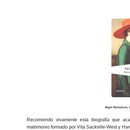
ñ
o
s
a
g
o
Nigel Nicholson, 
Recomiendo vivamente esta biografía que acab
matrimonio formado por Vita Sackville-West y Har