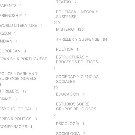
TEATRO
2
PARENTS
1
POLICÍACA – NEGRA Y
FRIENDSHIP
1
SUSPENSE
210
WORLD LITERATURE
4
MISTERIO
126
ASIAN
1
THRILLER Y SUSPENSE
84
INDIAN
1
POLÍTICA
1
EUROPEAN
3
ESTRUCTURAS Y
SPANISH & PORTUGUESE
PROCESOS POLÍTICOS
1
POLICE – DARK AND
SOCIEDAD Y CIENCIAS
SUSPENSE NOVELS
SOCIALES
6
10
THRILLERS
12
EDUCACIÓN
4
CRIME
3
ESTUDIOS SOBRE
PSYCHOLOGICAL
GRUPOS RELIGIOSOS
1
2
SPIES & POLITICS
3
PSICOLOGÍA
1
CONSPIRACIES
1
SOCIOLOGÍA
2