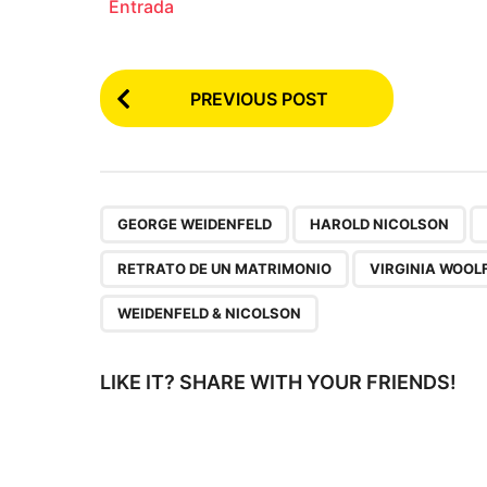
Entrada
P
PREVIOUS POST
o
s
t
P
,
,
GEORGE WEIDENFELD
HAROLD NICOLSON
a
RETRATO DE UN MATRIMONIO
VIRGINIA WOOL
g
WEIDENFELD & NICOLSON
i
n
LIKE IT? SHARE WITH YOUR FRIENDS!
a
t
i