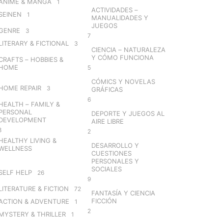
ANIME & MANGA
1
ACTIVIDADES –
SEINEN
1
MANUALIDADES Y
JUEGOS
GENRE
3
7
LITERARY & FICTIONAL
3
CIENCIA – NATURALEZA
Y CÓMO FUNCIONA
CRAFTS – HOBBIES &
HOME
5
CÓMICS Y NOVELAS
HOME REPAIR
3
GRÁFICAS
6
HEALTH – FAMILY &
PERSONAL
DEPORTE Y JUEGOS AL
DEVELOPMENT
AIRE LIBRE
8
2
HEALTHY LIVING &
DESARROLLO Y
WELLNESS
CUESTIONES
PERSONALES Y
SOCIALES
SELF HELP
26
9
LITERATURE & FICTION
72
FANTASÍA Y CIENCIA
FICCIÓN
ACTION & ADVENTURE
1
2
MYSTERY & THRILLER
1