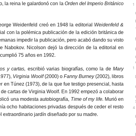
, la reina le galardonó con la
Orden del Imperio Británico
1
orge Weidenfeld creó en 1948 la editorial
Weidenfeld &
al con la polémica publicación de la edición británica de
 semanas impedir la publicación, pero acabó dando su visto
 Nabokov. Nicolson dejó la dirección de la editorial en
 cumplió 75 años en 1992.
1
ios y cartas,
escribió varias biografías, como la de
Mary
1977),
Virginia Woolf
(2000) o
Fanny Burney
(2002), libros
 en Túnez (1973), de la que fue testigo presencial, hasta
de cartas de Virginia Woolf. En 1992 empezó a colaborar
licó una modesta autobiografía,
Time of my life.
Murió en
nía ocho habitaciones privadas después de ceder el resto
4
l extraordinario jardín diseñado por su madre.