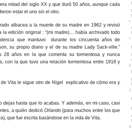
mera mitad del siglo XX y que duró 50 años, aunque cada
ron estar el uno sin el otro.
1
brado albacea a la muerte de su madre en 1962 y revisó
 la edición original : “(mi madre)… había archivado todo
1
pondencia que mantuvo durante los cincuenta años de
 su propio diario y el de su madre Lady Sack-ville.”
los 28 años en la que comenta su tormentosa y nunca
sis, con la que tuvo una relación tormentosa entre 1918 y
2
o de Vita le sigue otro de Nigel explicativo de cómo era y
2
o dejas hasta que lo acabas. Y además, en mi caso, casi
antes, a quién dedicó
Orlando
(para muchos entre los que
), que fue escrita basándose en la vida de Vita.
4