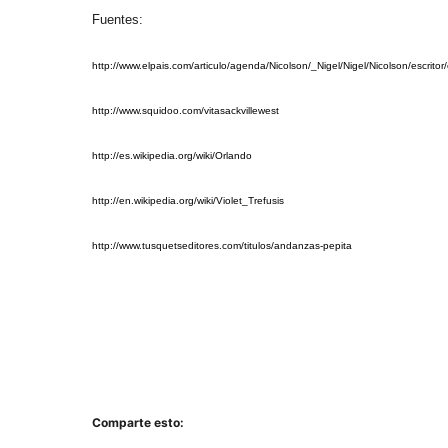
Fuentes:
http://www.elpais.com/articulo/agenda/Nicolson/_Nigel/Nigel/Nicolson/escrit
http://www.squidoo.com/vitasackvillewest
http://es.wikipedia.org/wiki/Orlando
http://en.wikipedia.org/wiki/Violet_Trefusis
http://www.tusquetseditores.com/titulos/andanzas-pepita
Comparte esto: