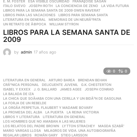
E. M. FOSTER
,
ESA VISIBLE OSCURIDAD
,
FRANÃ‡OISE SAGAN
,
o
ITALO SVEVO
,
JOSEPH ROTH
,
LA CONCIENCIA DE ZENO
,
LA VIDA FUTURA
,
LIBROS PARA LA SEMANA SANTA DE 2009 GWEN RAVERAT
,
LIBROS PARA LAS VACACIONES
,
LIBROS PARA SEMANA SANTA
,
LITERATURA EN GENERAL
,
MEMORIAS DE UN NEURÃ³PATA
,
UN RETRATO DE Ã©POCA
,
WILLIAM STYRON
LIBROS PARA LA SEMANA SANTA DE
2009
by
admin
17 años ago
1
7
a
ñ
0
0
o
LITERATURA EN GENERAL
ARTURO BAREA
,
BRENDAN BEHAN
,
s
CRÃ³NICA PERSONAL
,
DELICUENTE JUVENIL
,
G.K. CHESTERTON
,
a
ISABEL Y EXXEX
,
J. G. BALLARD
,
JAMES AGEE
,
JOSEPH CONRAD
,
g
LA BALADA DE IZA
,
o
LA CHICA QUE SOÃ±ABA CON UNA CERILLA Y UN BIDÃ³N DE GASOLINA
,
LA FORJA DE UN REBELDE
,
LA ORGÃ­A PERPETUA. FLAUBERT Y MADAME BOVARY
,
LA PROMESA DEL ALBA
,
LA PUERTA
,
LA REINA VICTORIA
,
LIBROS Y LITERATURA
,
LITERATURA EN GENERAL
,
LOS HOMBRES QUE NO AMABAN A LAS MUJERES
,
LOS RELATOS DEL PADRE BROWN
,
LYTTON STRACHEY
,
MAGDA SZABÃ“
,
MARIO VARGAS LLOSA
,
MILAGROS DE VIDA. UNA AUTOBIOGRAFÃ­A
,
REGALAR LIBROS
,
ROMÃN GARY
,
STIEG LARSSON
,