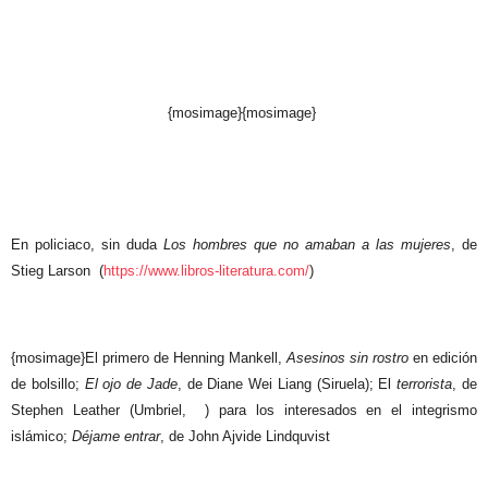
{mosimage}{mosimage}
En policiaco, sin duda
Los hombres que no amaban a las mujeres
, de
Stieg Larson
(
https://www.libros-literatura.com/
)
{mosimage}El primero de Henning Mankell,
Asesinos sin rostro
en edición
de bolsillo;
El ojo de Jade
, de Diane Wei Liang (Siruela); El
terrorista
, de
Stephen Leather (Umbriel,
) para los interesados en el integrismo
islámico;
Déjame entrar
, de John Ajvide Lindquvist