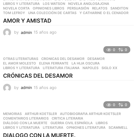
LIBROS Y LITERATURA
,
LOS WATSON
,
NOVELA ANGLOSAJONA
,
g
NOVELA CORTA
,
OPINIONES LIBROS
,
PERSUASIÓN
,
RELATOS
,
SANDITON
,
o
TOM LEFROY
,
UNA COLECCIÓN DE CARTAS
,
Y CATHARINE O EL CENADOR
AMOR Y AMISTAD
by
admin
15 años ago
1
1
a
ñ
0
0
o
OTRAS LITERATURAS
CRONICAS DEL DESAMOR
,
DESAMOR
,
s
EL AMOR MOLESTO
,
ELENA FERRANTE
,
LA HIJA OSCURA
,
a
LIBROS Y LITERATURA
,
LITERATURA ITALIANA
,
NAPOLES
,
SIGLO XX
g
CRÓNICAS DEL DESAMOR
o
by
admin
15 años ago
1
5
a
ñ
0
0
o
MEMORIAS
ARTHUR KOETSLER
,
AUTOBIOGRAFIA ARTHUR KOETSLER
,
s
COMENTARIOS LITERARIOS
,
CRITICA LITERARIA
,
a
DIÁLOGO CON LA MUERTE
,
GUERRA CIVIL ESPAÑOLA
,
LIBROS
,
LIBROS Y LITERATURA
,
LITERATURA
,
OPNIONES LITERATURA
,
SCAMMELL
g
o
DIALOGO CON LA MUERTE.