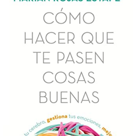
a
g
o