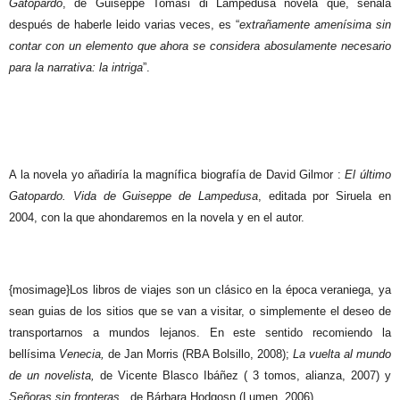
Gatopardo
, de Guiseppe Tomasi di Lampedusa novela que, señala
después de haberle leido varias veces, es “
extrañamente amenísima sin
contar con un elemento que ahora se considera abosulamente necesario
para la narrativa: la intriga
”.
A la novela yo añadiría la magnífica biografía de David Gilmor :
El último
Gatopardo. Vida de Guiseppe de Lampedusa
, editada por Siruela en
2004, con la que ahondaremos en la novela y en el autor.
{mosimage}Los libros de viajes son un clásico en la época veraniega, ya
sean guias de los sitios que se van a visitar, o simplemente el deseo de
transportarnos a mundos lejanos. En este sentido recomiendo la
bellísima
Venecia,
de Jan Morris (RBA Bolsillo, 2008);
La vuelta al mundo
de un novelista,
de Vicente Blasco Ibáñez
( 3 tomos, alianza, 2007) y
Señoras sin fronteras
,
de Bárbara Hodgosn (Lumen, 2006).