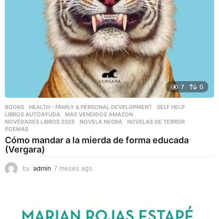
7
0
BOOKS
,
HEALTH - FAMILY & PERSONAL DEVELOPMENT
,
SELF HELP
LIBROS AUTOAYUDA
,
MAS VENDIDOS AMAZON
,
NOVEDADES LIBROS 2025
,
NOVELA NEGRA
,
NOVELAS DE TERROR
,
POEMAS
Cómo mandar a la mierda de forma educada
(Vergara)
by
admin
7 meses ago
7
m
e
s
e
s