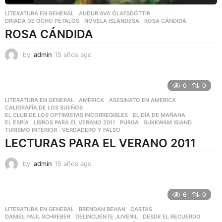
LITERATURA EN GENERAL
AUÐUR AVA ÓLAFSDÓTTIR
,
DRIADA DE OCHO PÉTALOS
,
NOVELA ISLANDESA
,
ROSA CÁNDIDA
ROSA CÁNDIDA
by
admin
15 años ago
7
a
ñ
o
0
0
s
LITERATURA EN GENERAL
AMÉRICA
,
ASESINATO EN AMERICA
,
a
CALIGRAFÍA DE LOS SUEÑOS
,
g
EL CLUB DE LOS OPTIMISTAS INCORREGIBLES
,
EL DÍA DE MAÑANA
,
o
EL ESPÍA
,
LIBROS PARA EL VERANO 2011
,
PURGA
,
SUKKWAM ISIAND
,
TURISMO INTERIOR
,
VERDADERO Y FALSO
LECTURAS PARA EL VERANO 2011
by
admin
15 años ago
7
a
ñ
o
6
0
s
LITERATURA EN GENERAL
BRENDAN BEHAN
,
CARTAS
,
a
DANIEL PAUL SCHREBER
,
DELINCUENTE JUVENIL
,
DESDE EL RECUERDO
,
g