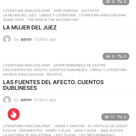
0
0
LITERATURA ANGLOSAJONA
JANE GARDAM
,
JUEZ FILTH
,
LA MUJER DEL JUEZ
,
LIBROS Y LITERATURA
,
LITERATURA ANGLOSAJONA
,
SONIA TAPIA
,
THE MAN IN THE WOODEN HAT
LA MUJER DEL JUEZ
by
admin
13 años ago
1
1
a
ñ
0
0
o
LITERATURA ANGLOSAJONA
JAVIER FERNÁNDEZ DE CASTRO
,
s
LAS FUENTES DEL AFECTO. CUENTOS DUBLINESES
,
LIBROS Y LITERATURA
,
a
NOVELA ANGLOSAJONA
,
RELATOS
g
LAS FUENTES DEL AFECTO. CUENTOS
o
DUBLINESES
by
admin
14 años ago
1
1
a
ñ
11
0
o
LITERATURA ANGLOSAJONA
; AMOR Y AMISTAD
,
EL CASTILLO DE LESLEY
,
s
EVELYN
,
FRAGMENTOS
,
HENRY Y ELIZA
,
JACK Y ALICE
,
JANE AUSTEN
,
a
LA HISTORIA DE INGLATERRA
,
LADY SUSAN
,
LAS TRES HERMANAS
,