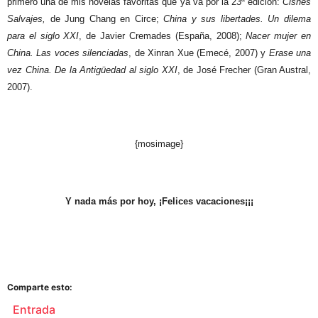
primero una de mis novelas favoritas que ya va por la 23ª edición:
Cisnes
Salvajes,
de Jung Chang en Circe;
China y sus libertades. Un dilema
para el siglo XXI
, de Javier Cremades (España, 2008);
Nacer mujer en
China. Las voces silenciadas
, de Xinran Xue (Emecé, 2007) y
Erase una
vez China. De la Antigüedad al siglo XXI
, de José Frecher (Gran Austral,
2007).
{mosimage}
Y nada más por hoy, ¡Felices vacaciones¡¡¡
Comparte esto:
Entrada