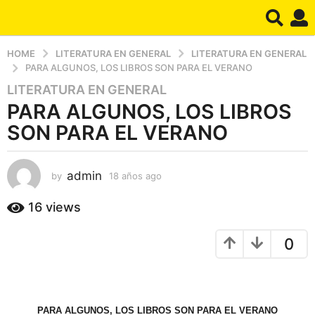
HOME
LITERATURA EN GENERAL
LITERATURA EN GENERAL
PARA ALGUNOS, LOS LIBROS SON PARA EL VERANO
LITERATURA EN GENERAL
1
PARA ALGUNOS, LOS LIBROS
8
a
SON PARA EL VERANO
ñ
o
s
admin
by
18 años ago
1
8
a
a
16
views
g
ñ
o
o
1
0
s
a
8
g
a
o
ñ
o
PARA ALGUNOS, LOS LIBROS SON PARA EL VERANO