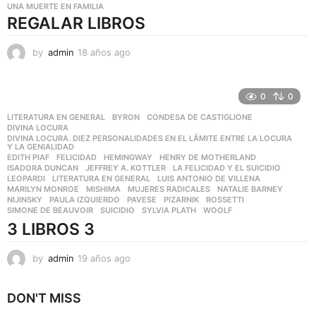
UNA MUERTE EN FAMILIA
REGALAR LIBROS
by
admin
18 años ago
1
8
a
ñ
0
0
o
LITERATURA EN GENERAL
BYRON
,
CONDESA DE CASTIGLIONE
,
s
DIVINA LOCURA
,
a
DIVINA LOCURA. DIEZ PERSONALIDADES EN EL LÃ­MITE ENTRE LA LOCURA
,
g
Y LA GENIALIDAD
EDITH PIAF
,
FELICIDAD
,
HEMINGWAY
,
HENRY DE MOTHERLAND
,
o
ISADORA DUNCAN
,
JEFFREY A. KOTTLER
,
LA FELICIDAD Y EL SUICIDIO
,
LEOPARDI
,
LITERATURA EN GENERAL
,
LUIS ANTONIO DE VILLENA
,
MARILYN MONROE
,
MISHIMA
,
MUJERES RADICALES
,
NATALIE BARNEY
,
NIJINSKY
,
PAULA IZQUIERDO
,
PAVESE
,
PIZARNIK
,
ROSSETTI
,
SIMONE DE BEAUVOIR
,
SUICIDIO
,
SYLVIA PLATH
,
WOOLF
3 LIBROS 3
by
admin
19 años ago
1
9
a
DON'T MISS
ñ
o