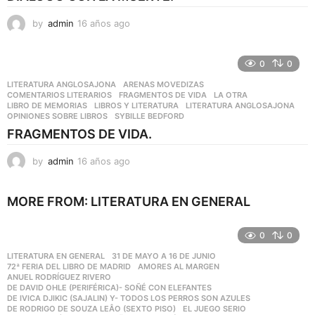
by
admin
16 años ago
1
6
a
ñ
0
0
o
LITERATURA ANGLOSAJONA
ARENAS MOVEDIZAS
,
s
COMENTARIOS LITERARIOS
,
FRAGMENTOS DE VIDA
,
LA OTRA
,
a
LIBRO DE MEMORIAS
,
LIBROS Y LITERATURA
,
LITERATURA ANGLOSAJONA
,
OPINIONES SOBRE LIBROS
,
SYBILLE BEDFORD
g
o
FRAGMENTOS DE VIDA.
by
admin
16 años ago
1
1
a
MORE FROM:
LITERATURA EN GENERAL
ñ
o
s
0
0
a
g
LITERATURA EN GENERAL
31 DE MAYO A 16 DE JUNIO
,
72ª FERIA DEL LIBRO DE MADRID
,
AMORES AL MARGEN
,
o
ANUEL RODRÍGUEZ RIVERO
,
DE DAVID OHLE (PERIFÉRICA)- SOÑÉ CON ELEFANTES
,
DE IVICA DJIKIC (SAJALIN) Y- TODOS LOS PERROS SON AZULES
,
DE RODRIGO DE SOUZA LEÂO (SEXTO PISO)
,
EL JUEGO SERIO
,