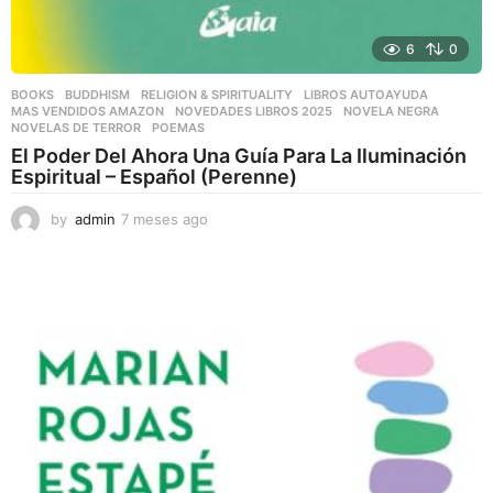
6
0
BOOKS
,
BUDDHISM
,
RELIGION & SPIRITUALITY
LIBROS AUTOAYUDA
,
MAS VENDIDOS AMAZON
,
NOVEDADES LIBROS 2025
,
NOVELA NEGRA
,
NOVELAS DE TERROR
,
POEMAS
El Poder Del Ahora Una Guía Para La Iluminación
Espiritual – Español (Perenne)
by
admin
7 meses ago
7
m
e
s
e
s
a
g
o