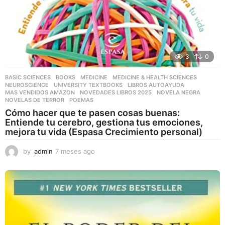
3
0
BASIC SCIENCES
,
BOOKS
,
MEDICINE
,
MEDICINE & HEALTH SCIENCES
,
NEUROSCIENCE
,
UNIVERSITY TEXTBOOKS
LIBROS AUTOAYUDA
,
MAS VENDIDOS AMAZON
,
NOVEDADES LIBROS 2025
,
NOVELA NEGRA
,
NOVELAS DE TERROR
,
POEMAS
Cómo hacer que te pasen cosas buenas:
Entiende tu cerebro, gestiona tus emociones,
mejora tu vida (Espasa Crecimiento personal)
by
admin
7 meses ago
7
m
e
s
e
s
a
g