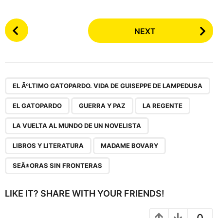
P
NEXT
o
s
t
P
,
,
,
,
,
,
,
a
EL ÃºLTIMO GATOPARDO. VIDA DE GUISEPPE DE LAMPEDUSA
g
EL GATOPARDO
GUERRA Y PAZ
LA REGENTE
i
n
LA VUELTA AL MUNDO DE UN NOVELISTA
a
LIBROS Y LITERATURA
MADAME BOVARY
t
i
SEÃ±ORAS SIN FRONTERAS
o
n
LIKE IT? SHARE WITH YOUR FRIENDS!
0