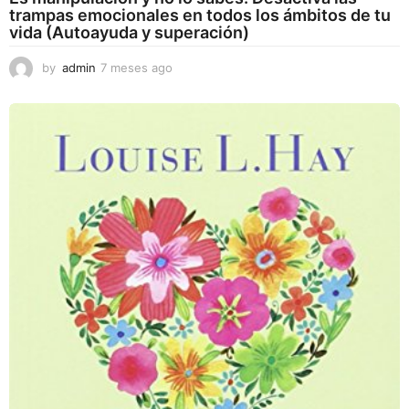
trampas emocionales en todos los ámbitos de tu
vida (Autoayuda y superación)
by
admin
7 meses ago
7
m
e
s
e
s
a
g
o